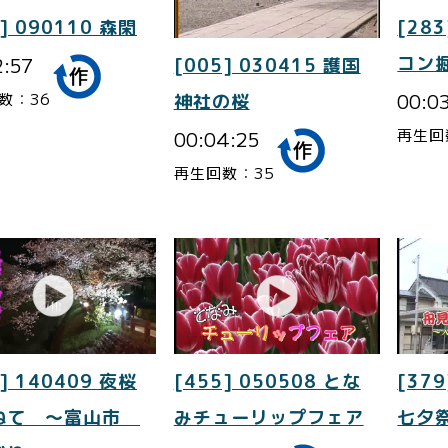
] 090110 森閑
[283
2:57
コン
[005] 030415 護国
00:0
数：36
神社の桜
再生回
00:04:25
再生回数：35
] 140409 夜桜
[455] 050508 とな
[379
ねて ～富山市
みチューリップフェア
七夕