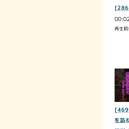
[286
00:0
再生回
[469
を訪