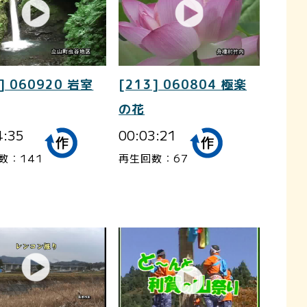
] 060920 岩室
[213] 060804 極楽
の花
4:35
00:03:21
数：141
再生回数：67