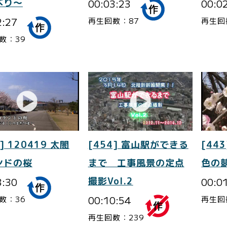
べり～
00:03:23
00:0
2:27
再生回数：87
再生回
数：39
] 120419 太閤
[454] 富山駅ができる
[443
ンドの桜
まで 工事風景の定点
色の
3:30
撮影Vol.2
00:0
00:10:54
数：36
再生回
再生回数：239