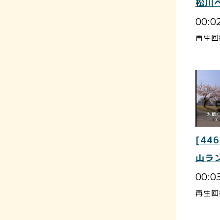
松川
00:0
再生回
[446
山ラ
00:0
再生回