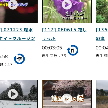
] 071223 環水
[117] 060615 花し
[136
 ナイトクルージン
ょうぶ
の滝
00:03:05
00:0
5:58
再生回数：35
再生回
数：47