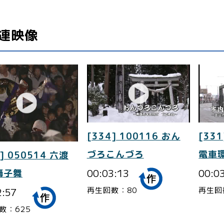
連映像
[334] 100116 おん
[331
づろこんづろ
電車
] 050514 六渡
00:03:13
00:0
獅子舞
再生回数：80
再生回
2:57
数：625