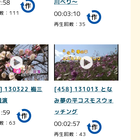
2:58
川べり～
00:03:10
数：111
再生回数：35
] 130322 梅三
[458] 131013 とな
競演
み夢の平コスモスウォ
1:59
ッチング
00:02:57
数：63
再生回数：43