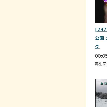
[247
公園
グ
00:0
再生回