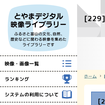
[229
すべての映
富山県映像セ
映像・画像一覧
ホーム
ランキング
システムの利用について
[