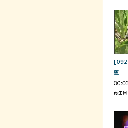
[092
蕉
00:0
再生回