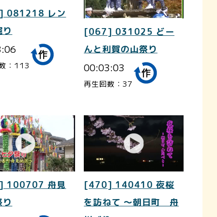
] 081218 レン
掘り
[067] 031025 どー
3:06
んと利賀の山祭り
数：113
00:03:03
再生回数：37
] 100707 舟見
[470] 140410 夜桜
祭り
を訪ねて ～朝日町 舟