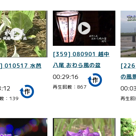
[359] 080901 越中
八尾 おわら風の盆
] 010517 水芭
[226
00:29:16
の風景
再生回数：867
3:12
00:0
数：139
再生回