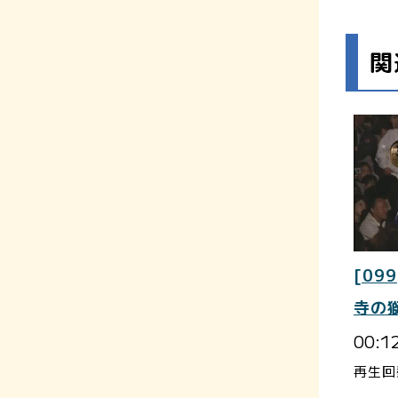
関
[099
寺の
00:1
再生回