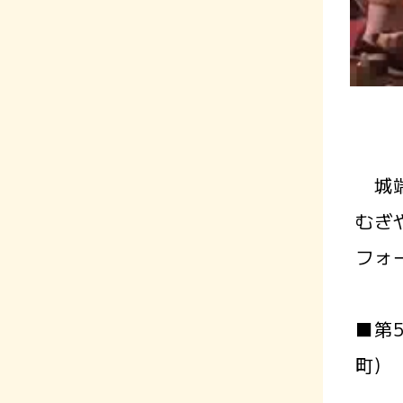
城端
むぎ
フォ
■第
町)