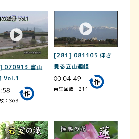
[281] 081105 仰ぎ
見る立山連峰
] 070913 富山
00:04:49
 Vol.1
再生回数：211
3:58
数：363