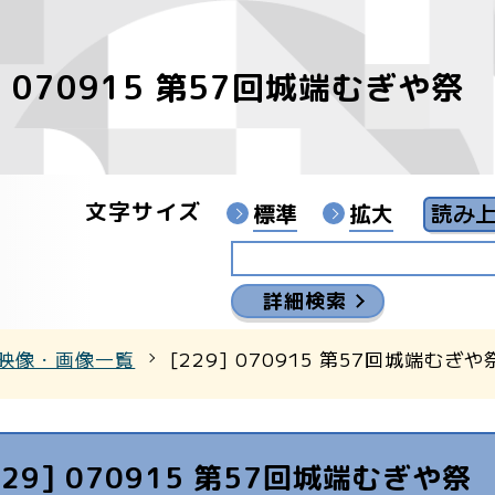
] 070915 第57回城端むぎや祭
像
ンターYouTubeチャンネル
文字サイズ
標準
拡大
詳細検索
映像・画像一覧
[229] 070915 第57回城端むぎや
229] 070915 第57回城端むぎや祭