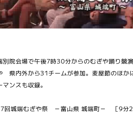
別院会場で午後7時30分からのむぎや踊り競演
や 県内外から31チームが参加。麦屋節のほか
ーマンスも収録。
57回城端むぎや祭 －富山県 城端町－ ［9分21