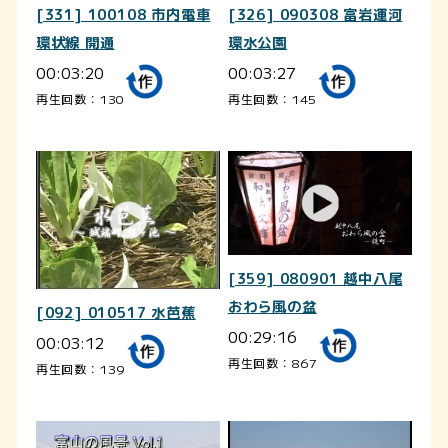
[331] 100108 市内電車
[326] 090308 富岩運河
環状線 開通
環水公園
00:03:20
00:03:27
再生回数：130
再生回数：145
[359] 080901 越中八尾
おわら風の盆
[092] 010517 水芭蕉
00:29:16
00:03:12
再生回数：867
再生回数：139