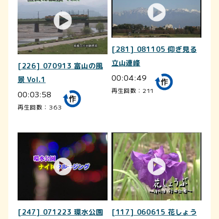
[281] 081105 仰ぎ見る
立山連峰
[226] 070913 富山の風
00:04:49
景 Vol.1
再生回数：211
00:03:58
再生回数：363
[247] 071223 環水公園
[117] 060615 花しょう