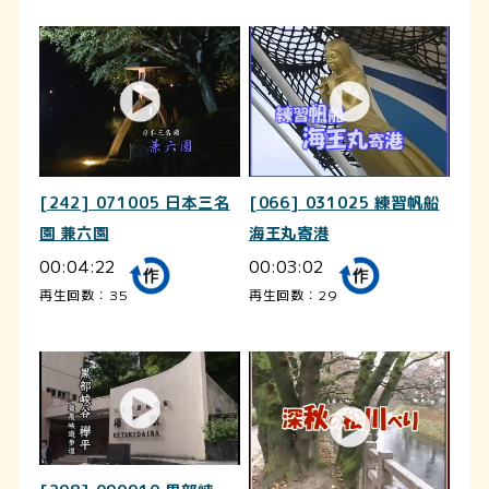
[242] 071005 日本三名
[066] 031025 練習帆船
園 兼六園
海王丸寄港
00:04:22
00:03:02
再生回数：35
再生回数：29