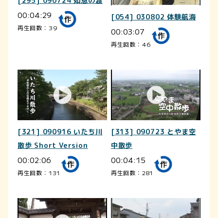
[295] 090724 如意の渡
00:04:29
[054] 030802 体験航海
再生回数：39
00:03:07
再生回数：46
[321] 090916 いたち川
[313] 090723 とやま空
散歩 Short Version
中散歩
00:02:06
00:04:15
再生回数：131
再生回数：281