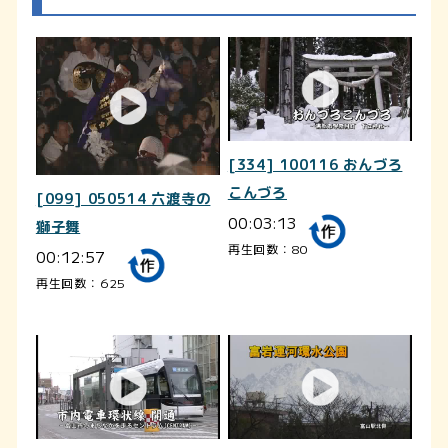
[334] 100116 おんづろ
こんづろ
[099] 050514 六渡寺の
00:03:13
獅子舞
再生回数：80
00:12:57
再生回数：625