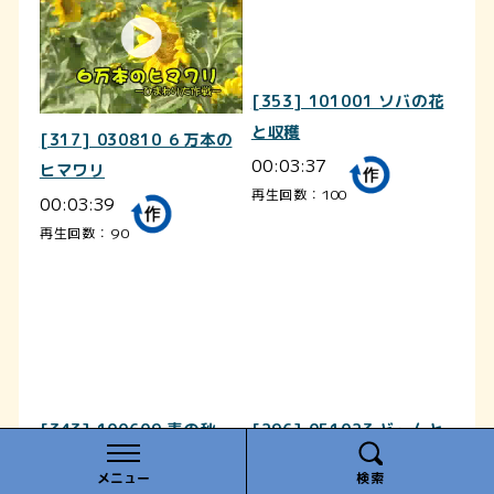
[353] 101001 ソバの花
と収穫
[317] 030810 ６万本の
00:03:37
ヒマワリ
再生回数：100
00:03:39
再生回数：90
[343] 100609 麦の秋
[296] 051023 ど～んと
00:03:25
利賀の山祭り
メニュー
検索
再生回数：49