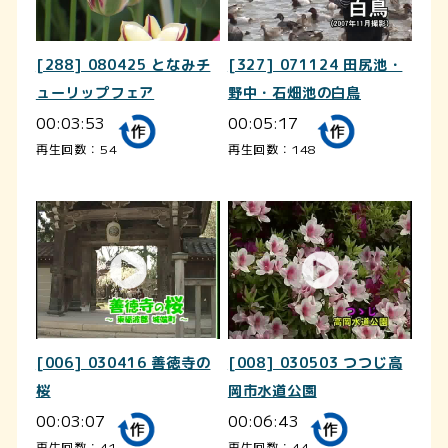
[288] 080425 となみチ
[327] 071124 田尻池・
ューリップフェア
野中・石畑池の白鳥
00:03:53
00:05:17
再生回数：54
再生回数：148
[006] 030416 善徳寺の
[008] 030503 つつじ高
桜
岡市水道公園
00:03:07
00:06:43
再生回数：41
再生回数：44