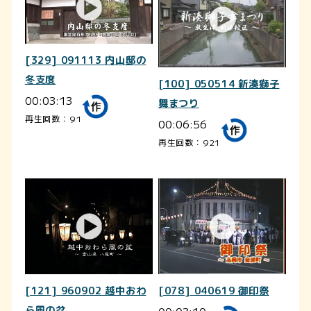
[329] 091113 内山邸の
冬支度
[100] 050514 新湊獅子
00:03:13
舞まつり
再生回数：91
00:06:56
再生回数：921
[121] 960902 越中おわ
[078] 040619 御印祭
ら風の盆