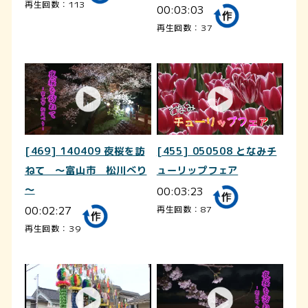
再生回数：113
00:03:03
再生回数：37
[469] 140409 夜桜を訪
[455] 050508 となみチ
ねて ～富山市 松川べり
ューリップフェア
～
00:03:23
00:02:27
再生回数：87
再生回数：39