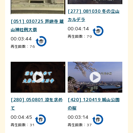
[277] 081030 冬の立山
カルデラ
[051] 030725 芦峅寺 雄
00:04:14
山神社例大祭
再生回数：79
00:03:44
再生回数：76
[280] 050801 涼を求め
[420] 120419 城山公園
て
の桜
00:04:45
00:03:14
再生回数：31
再生回数：37