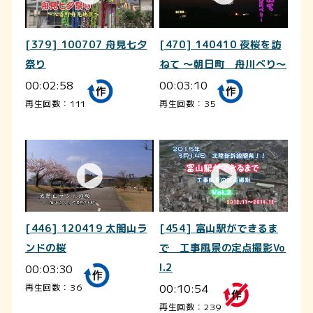
[379] 100707 舟見七夕
[470] 140410 夜桜を訪
祭り
ねて ～朝日町 舟川べり～
00:02:58
00:03:10
再生回数：111
再生回数：35
[446] 120419 太閤山ラ
[454] 富山駅ができるま
ンドの桜
で 工事風景の定点撮影Vo
00:03:30
l.2
00:10:54
再生回数：36
再生回数：239