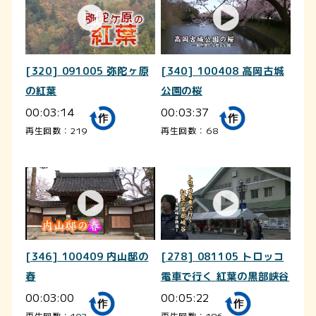
[320] 091005 弥陀ヶ原
[340] 100408 高岡古城
の紅葉
公園の桜
00:03:14
00:03:37
再生回数：219
再生回数：68
[346] 100409 内山邸の
[278] 081105 トロッコ
春
電車で行く 紅葉の黒部峡谷
00:03:00
00:05:22
再生回数：103
再生回数：186