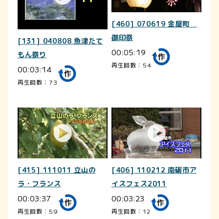
[460] 070619 金屋町
御印祭
[131] 040808 魚津たて
00:05:19
もん祭り
再生回数：54
00:03:14
再生回数：73
[415] 111011 立山の
[406] 110212 南砺市ア
ラ・フランス
イスフェス2011
00:03:37
00:03:23
再生回数：59
再生回数：12