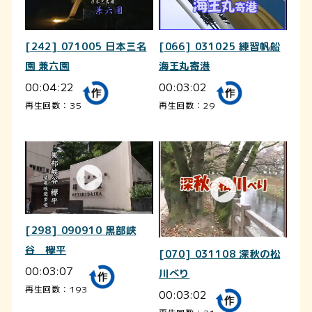
[242] 071005 日本三名
[066] 031025 練習帆船
園 兼六園
海王丸寄港
00:04:22
00:03:02
再生回数：35
再生回数：29
[298] 090910 黒部峡
谷 欅平
[070] 031108 深秋の松
00:03:07
川べり
再生回数：193
00:03:02