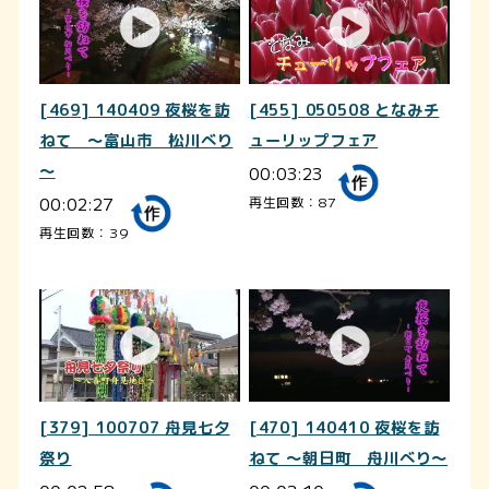
[469] 140409 夜桜を訪
[455] 050508 となみチ
ねて ～富山市 松川べり
ューリップフェア
～
00:03:23
00:02:27
再生回数：87
再生回数：39
[379] 100707 舟見七夕
[470] 140410 夜桜を訪
祭り
ねて ～朝日町 舟川べり～