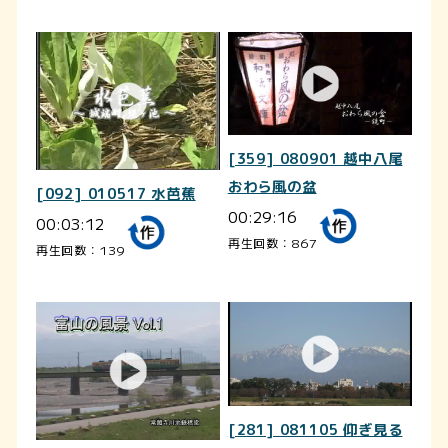
[359] 080901 越中八尾
おわら風の盆
[092] 010517 水芭蕉
00:29:16
00:03:12
再生回数：867
再生回数：139
[281] 081105 仰ぎ見る