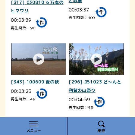
と収穫
[317] 030810 ６万本の
00:03:37
ヒマワリ
再生回数：100
00:03:39
再生回数：90
[343] 100609 麦の秋
[296] 051023 ど～んと
00:03:25
利賀の山祭り
00:04:59
再生回数：49
再生回数：43
メニュー
検索