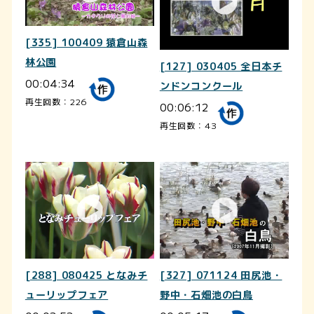
[335] 100409 猿倉山森
林公園
[127] 030405 全日本チ
00:04:34
ンドンコンクール
再生回数：226
00:06:12
再生回数：43
[288] 080425 となみチ
[327] 071124 田尻池・
ューリップフェア
野中・石畑池の白鳥