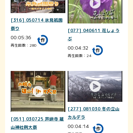
[316] 050714 氷見祇園
祭り
[077] 040611 花しょう
00:05:36
ぶ
再生回数：280
00:04:32
再生回数：24
[277] 081030 冬の立山
カルデラ
[051] 030725 芦峅寺 雄
00:04:14
山神社例大祭