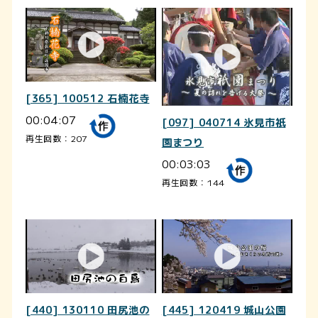
[365] 100512 石楠花寺
00:04:07
[097] 040714 氷見市祇
再生回数：207
園まつり
00:03:03
再生回数：144
[440] 130110 田尻池の
[445] 120419 城山公園