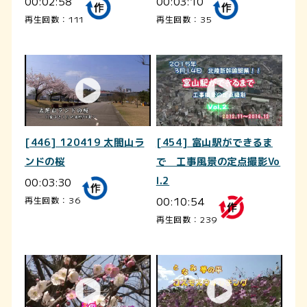
00:02:58
00:03:10
再生回数：111
再生回数：35
[446] 120419 太閤山ラ
[454] 富山駅ができるま
ンドの桜
で 工事風景の定点撮影Vo
00:03:30
l.2
00:10:54
再生回数：36
再生回数：239