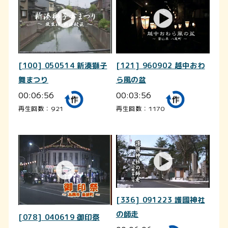
[100] 050514 新湊獅子
[121] 960902 越中おわ
舞まつり
ら風の盆
00:06:56
00:03:56
再生回数：921
再生回数：1170
[336] 091223 護國神社
の師走
[078] 040619 御印祭