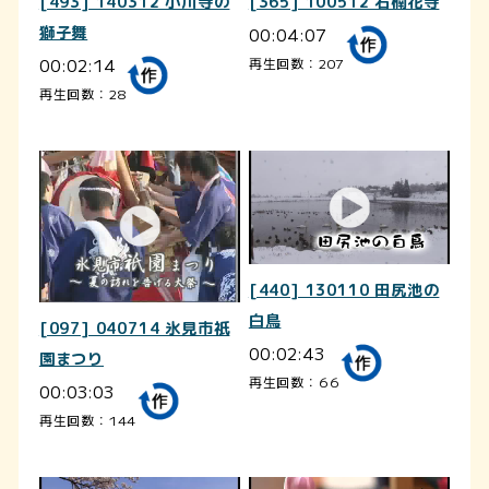
[493] 140312 小川寺の
[365] 100512 石楠花寺
獅子舞
00:04:07
00:02:14
再生回数：207
再生回数：28
[440] 130110 田尻池の
白鳥
[097] 040714 氷見市祇
00:02:43
園まつり
再生回数：66
00:03:03
再生回数：144