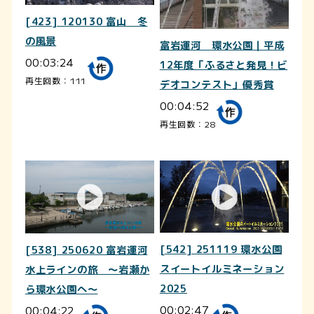
[423] 120130 富山 冬
の風景
富岩運河 環水公園｜平成
00:03:24
12年度「ふるさと発見！ビ
再生回数：111
デオコンテスト」優秀賞
00:04:52
再生回数：28
[542] 251119 環水公園
[538] 250620 富岩運河
スイートイルミネーション
水上ラインの旅 ～岩瀬か
2025
ら環水公園へ～
00:02:47
00:04:22