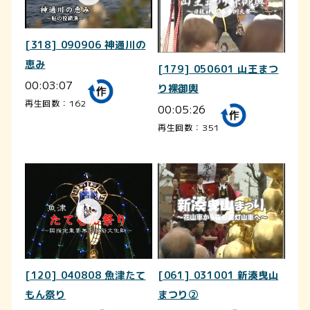
[318] 090906 神通川の
恵み
[179] 050601 山王まつ
00:03:07
り裸御輿
再生回数：162
00:05:26
再生回数：351
[120] 040808 魚津たて
[061] 031001 新湊曳山
もん祭り
まつり②