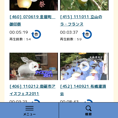
[460] 070619 金屋町
[415] 111011 立山の
御印祭
ラ・フランス
00:05:19
00:03:37
再生回数：54
再生回数：59
[406] 110212 南砺市ア
[452] 140921 布橋灌頂
イスフェス2011
会
00:03:23
00:08:43
再生回数：12
再生回数：120
メニュー
検索