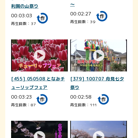
～
利賀の山祭り
00:02:27
00:03:03
再生回数：39
再生回数：37
[455] 050508 となみチ
[379] 100707 舟見七夕
ューリップフェア
祭り
00:03:23
00:02:58
再生回数：87
再生回数：111