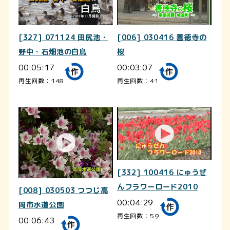
[327] 071124 田尻池・
[006] 030416 善徳寺の
野中・石畑池の白鳥
桜
00:05:17
00:03:07
再生回数：148
再生回数：41
[332] 100416 にゅうぜ
んフラワーロード2010
[008] 030503 つつじ高
00:04:29
岡市水道公園
再生回数：59
00:06:43