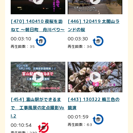
[470] 140410 夜桜を訪
[446] 120419 太閤山ラ
ねて ～朝日町 舟川べり～
ンドの桜
00:03:10
00:03:30
再生回数：35
再生回数：36
[454] 富山駅ができるま
[443] 130322 梅三色の
で 工事風景の定点撮影Vo
競演
l.2
00:01:59
00:10:54
再生回数：63
再生回数：239