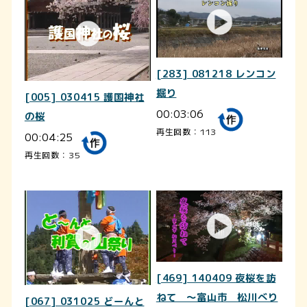
[283] 081218 レンコン
掘り
[005] 030415 護国神社
00:03:06
の桜
再生回数：113
00:04:25
再生回数：35
[469] 140409 夜桜を訪
ねて ～富山市 松川べり
[067] 031025 どーんと