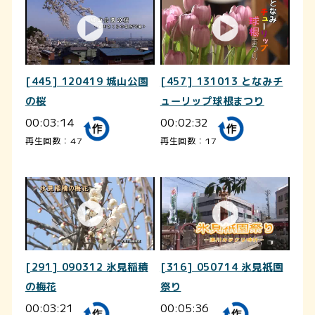
[445] 120419 城山公園
[457] 131013 となみチ
の桜
ューリップ球根まつり
00:03:14
00:02:32
再生回数：47
再生回数：17
[291] 090312 氷見稲積
[316] 050714 氷見祇園
の梅花
祭り
00:03:21
00:05:36