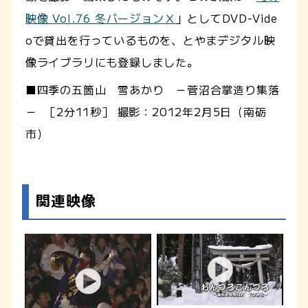
映像 Vol.76 冬バージョンⅩ
」としてDVD-Vide
oで貸出を行っているものを、とやまデジタル映
像ライブラリにも登録しました。
■四季の五箇山 雪あかり －菅沼合掌造り集落
－ ［2分11秒］ 撮影：2012年2月5日（南砺
市）
関連映像