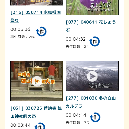
[316] 050714 氷見祇園
祭り
[077] 040611 花しょう
00:05:36
ぶ
再生回数：280
00:04:32
再生回数：24
[277] 081030 冬の立山
カルデラ
[051] 030725 芦峅寺 雄
00:04:14
山神社例大祭
再生回数：79
00:03:44