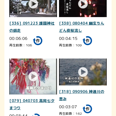
[336] 091223 護國神社
[338] 080404 幽玄ちん
の師走
どん夜桜流し
00:06:06
00:04:15
再生回数：106
再生回数：109
[318] 090906 神通川の
恵み
[079] 040703 高岡七夕
00:03:07
まつり
再生回数：162
00:03:44