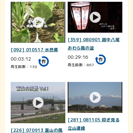
[359] 080901 越中八尾
おわら風の盆
[092] 010517 水芭蕉
00:29:16
00:03:12
再生回数：867
再生回数：139
[281] 081105 仰ぎ見る
立山連峰
[226] 070913 富山の風