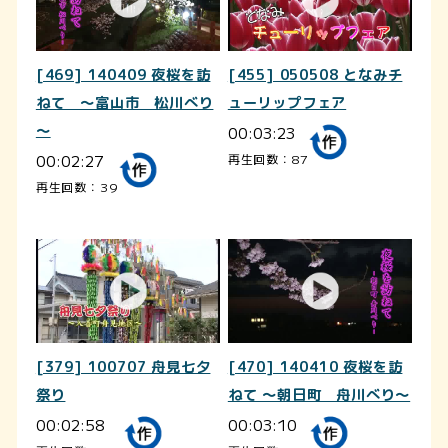
[469] 140409 夜桜を訪
[455] 050508 となみチ
ねて ～富山市 松川べり
ューリップフェア
～
00:03:23
00:02:27
再生回数：87
再生回数：39
[379] 100707 舟見七夕
[470] 140410 夜桜を訪
祭り
ねて ～朝日町 舟川べり～
00:02:58
00:03:10