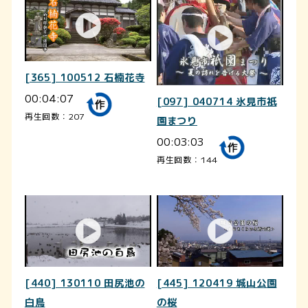
[365] 100512 石楠花寺
00:04:07
[097] 040714 氷見市祇
再生回数：207
園まつり
00:03:03
再生回数：144
[440] 130110 田尻池の
[445] 120419 城山公園
白鳥
の桜