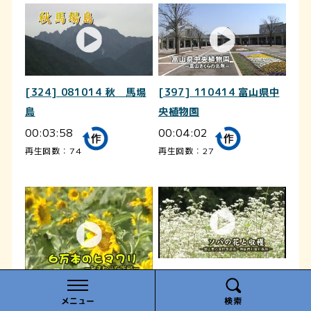
[324] 081014 秋 馬場
[397] 110414 富山県中
島
央植物園
00:03:58
00:04:02
再生回数：74
再生回数：27
[353] 101001 ソバの花
と収穫
[317] 030810 ６万本の
メニュー
検索