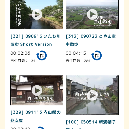
[321] 090916 いたち川
[313] 090723 とやま空
散歩 Short Version
中散歩
00:02:06
00:04:15
再生回数：131
再生回数：281
[329] 091113 内山邸の
冬支度
[100] 050514 新湊獅子
00:03:13