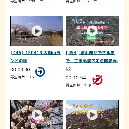
再生回数：111
再生回数：35
[446] 120419 太閤山ラ
[454] 富山駅ができるま
ンドの桜
で 工事風景の定点撮影Vo
00:03:30
l.2
00:10:54
再生回数：36
再生回数：239