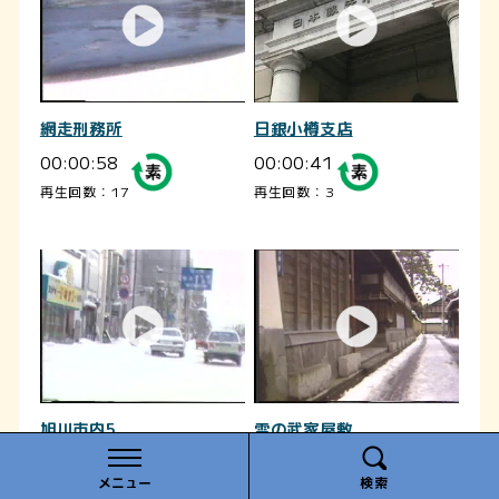
網走刑務所
日銀小樽支店
00:00:58
00:00:41
再生回数：17
再生回数：3
旭川市内5
雪の武家屋敷
00:00:57
00:00:45
メニュー
検索
再生回数：61
再生回数：19