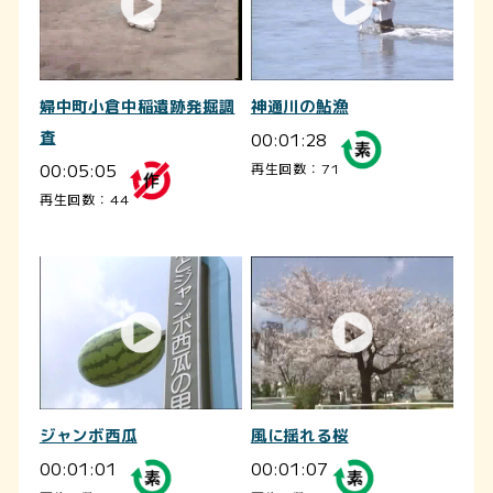
婦中町小倉中稲遺跡発掘調
神通川の鮎漁
査
00:01:28
00:05:05
再生回数：71
再生回数：44
ジャンボ西瓜
風に揺れる桜
00:01:01
00:01:07