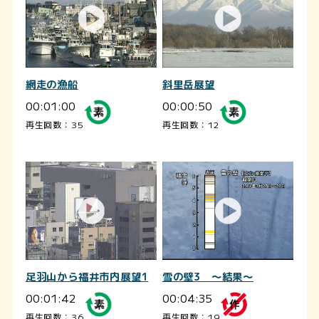
網走の漁船
斜里岳展望
00:01:00
00:00:50
再生回数：35
再生回数：12
足羽山から福井市内展望1
雪の壁3 ～結果～
00:01:42
00:04:35
再生回数：36
再生回数：19