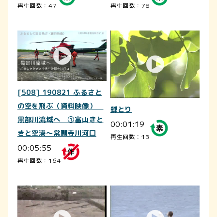
再生回数：47
再生回数：78
[508] 190821 ふるさと
の空を飛ぶ（資料映像）
蝉とり
黒部川流域へ ①富山きと
00:01:19
きと空港～常願寺川河口
再生回数：13
00:05:55
再生回数：164