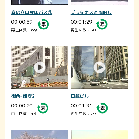
春の立山登山バス①
プラタナスと陽射し
00:00:39
00:01:29
再生回数：69
再生回数：50
街角-都庁2
日航ビル
00:00:20
00:01:31
再生回数：16
再生回数：29