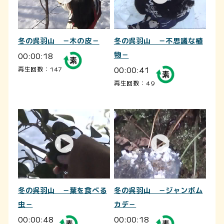
冬の呉羽山 －木の皮－
冬の呉羽山 －不思議な植
00:00:18
物－
00:00:41
再生回数：147
再生回数：49
冬の呉羽山 －葉を食べる
冬の呉羽山 －ジャンボム
虫－
カデ－
00:00:48
00:00:18