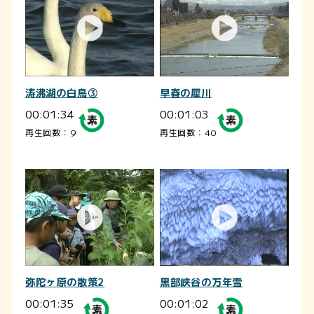
涛沸湖の白鳥③
早春の犀川
00:01:34
00:01:03
再生回数：9
再生回数：40
弥陀ヶ原の散策2
黒部峡谷の万年雪
00:01:35
00:01:02