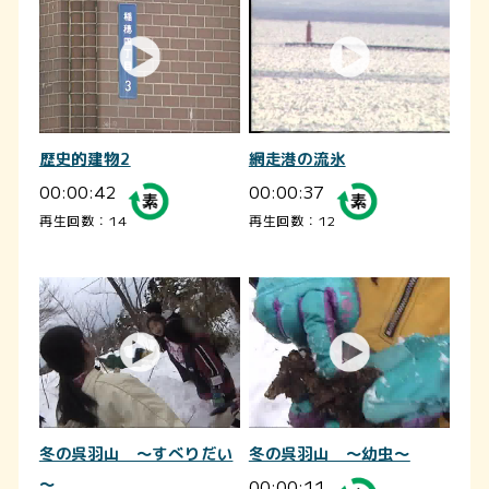
歴史的建物2
網走港の流氷
00:00:42
00:00:37
再生回数：14
再生回数：12
冬の呉羽山 ～すべりだい
冬の呉羽山 ～幼虫～
～
00:00:11