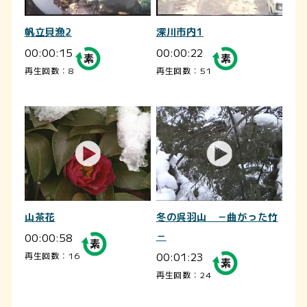
帆立貝漁2
深川市内1
00:00:15
00:00:22
再生回数：8
再生回数：51
山茶花
冬の呉羽山 －曲がった竹
00:00:58
－
00:01:23
再生回数：16
再生回数：24