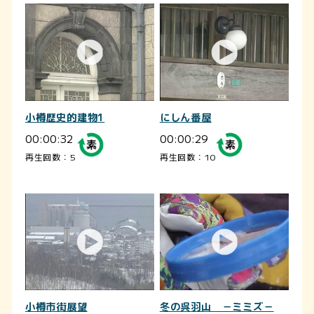
小樽歴史的建物1
にしん番屋
00:00:32
00:00:29
再生回数：5
再生回数：10
小樽市街展望
冬の呉羽山 －ミミズ－