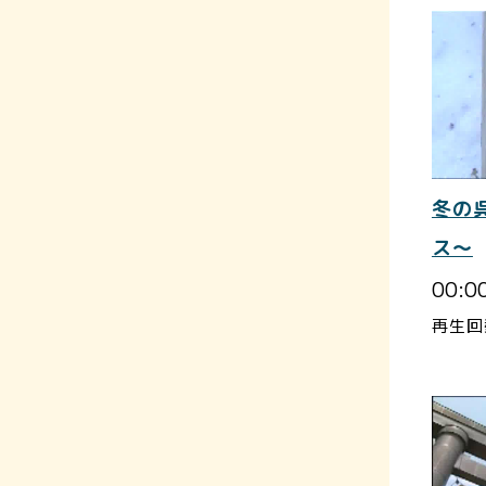
冬の
ス～
00:0
再生回