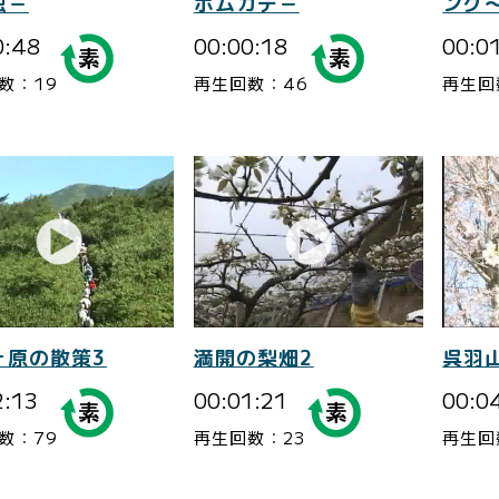
虫－
ボムカデ－
ング
0:48
00:00:18
00:0
数：19
再生回数：46
再生回
ヶ原の散策3
満開の梨畑2
呉羽
2:13
00:01:21
00:0
数：79
再生回数：23
再生回