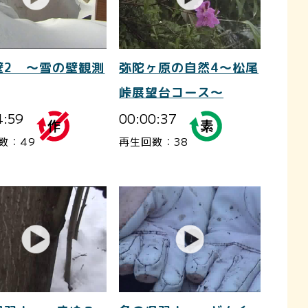
壁2 ～雪の壁観測
弥陀ヶ原の自然4～松尾
峠展望台コース～
4:59
00:00:37
数：49
再生回数：38