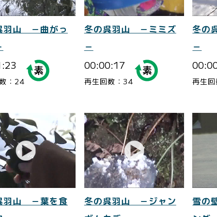
呉羽山 －曲がっ
冬の呉羽山 －ミミズ
冬の
－
－
－
1:23
00:00:17
00:0
数：24
再生回数：34
再生回
呉羽山 －葉を食
冬の呉羽山 －ジャン
雪の