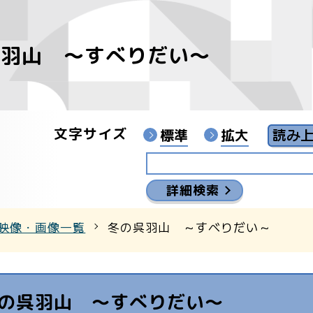
呉羽山 ～すべりだい～
像
ンターYouTubeチャンネル
文字サイズ
標準
拡大
詳細検索
映像・画像一覧
冬の呉羽山 ～すべりだい～
の呉羽山 ～すべりだい～