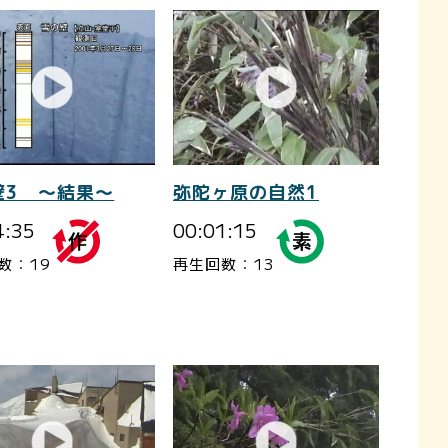
壁3 ～結果～
弥陀ヶ原の自然1
4:35
00:01:15
数：19
再生回数：13