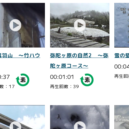
呉羽山 ～竹ハウ
弥陀ヶ原の自然2 ～弥
雪の
陀ヶ原コース～
00:0
0:37
00:01:01
再生回
数：17
再生回数：39