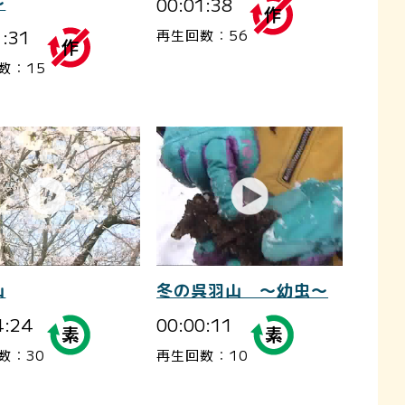
～
00:01:38
1:31
再生回数：56
数：15
山
冬の呉羽山 ～幼虫～
4:24
00:00:11
数：30
再生回数：10