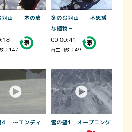
呉羽山 －木の皮
冬の呉羽山 －不思議
な植物－
0:18
00:00:41
数：147
再生回数：49
壁4 ～エンディ
雪の壁1 オープニング