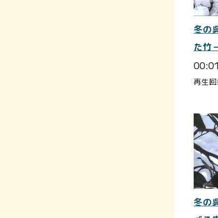
冬の
た竹
00:0
再生回
冬の