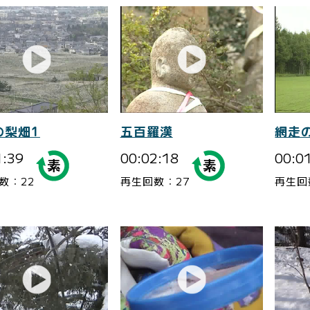
の梨畑1
五百羅漢
網走
1:39
00:02:18
00:0
数：22
再生回数：27
再生回