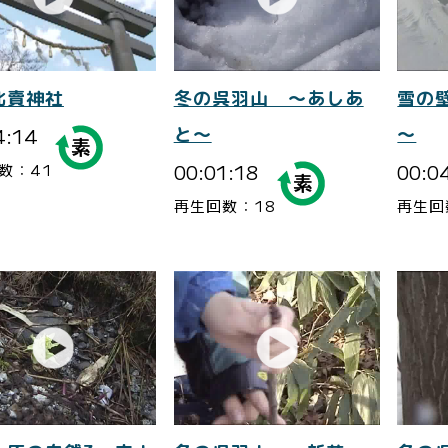
比賣神社
冬の呉羽山 ～あしあ
雪の
4:14
と～
～
00:01:18
00:0
数：41
再生回数：18
再生回