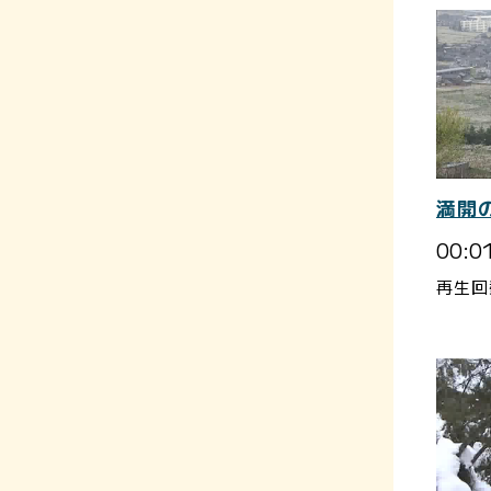
満開
00:0
再生回