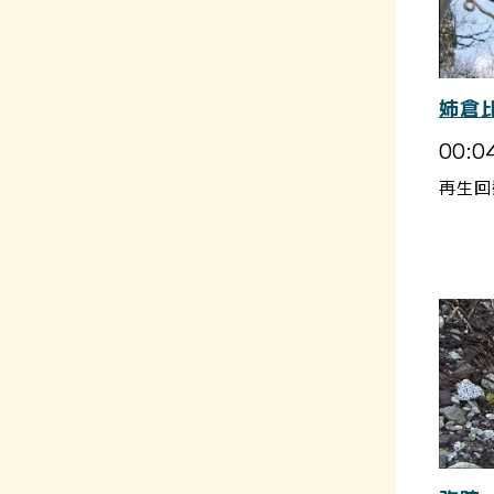
姉倉
00:0
再生回