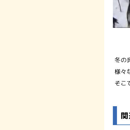
冬の
様々
そこ
関