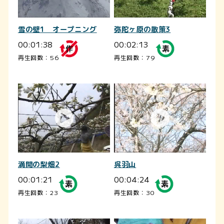
雪の壁1 オープニング
弥陀ヶ原の散策3
00:01:38
00:02:13
再生回数：56
再生回数：79
満開の梨畑2
呉羽山
00:01:21
00:04:24
再生回数：23
再生回数：30