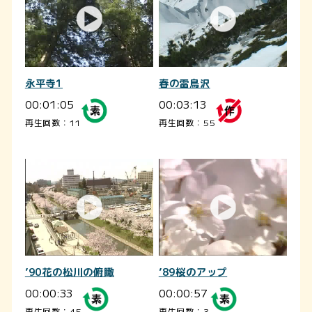
永平寺1
春の雷鳥沢
00:01:05
00:03:13
再生回数：11
再生回数：55
’90花の松川の俯瞰
’89桜のアップ
00:00:33
00:00:57
再生回数：45
再生回数：3