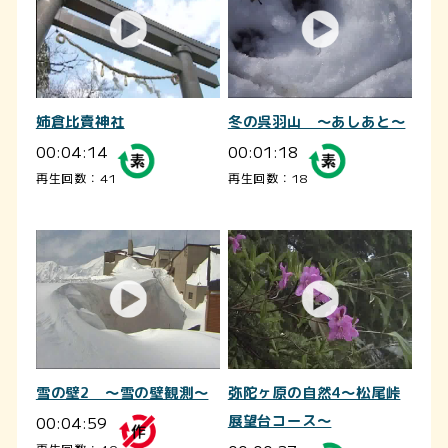
姉倉比賣神社
冬の呉羽山 ～あしあと～
00:04:14
00:01:18
再生回数：41
再生回数：18
雪の壁2 ～雪の壁観測～
弥陀ヶ原の自然4～松尾峠
00:04:59
展望台コース～