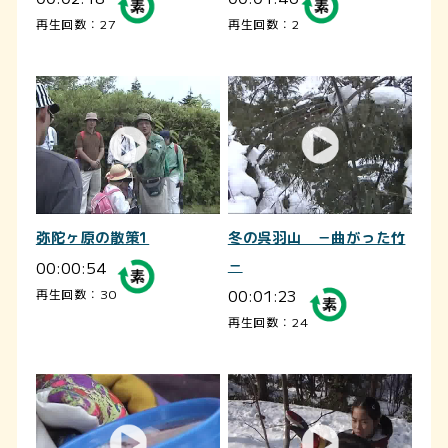
再生回数：27
再生回数：2
弥陀ヶ原の散策1
冬の呉羽山 －曲がった竹
00:00:54
－
00:01:23
再生回数：30
再生回数：24