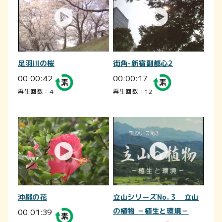
足羽川の桜
街角-新宿副都心2
00:00:42
00:00:17
再生回数：4
再生回数：12
沖縄の花
立山シリーズNo.３ 立山
00:01:39
の植物 －植生と環境－