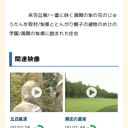
呉羽丘陵/一面に咲く満開の梨の花のじゅ
うたんを取材/梨畑ととんがり帽子の建物のめひの
学園/満開の梨畑に囲まれた住宅
関連映像
五百羅漢
網走の農場
00:02:18
00:01:46