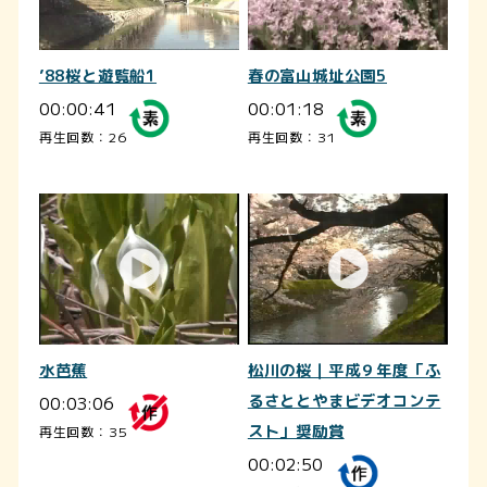
’88桜と遊覧船1
春の富山城址公園5
00:00:41
00:01:18
再生回数：26
再生回数：31
水芭蕉
松川の桜｜平成９年度「ふ
00:03:06
るさととやまビデオコンテ
スト」奨励賞
再生回数：35
00:02:50