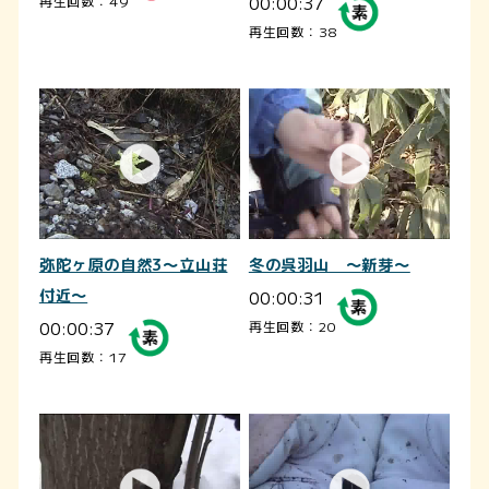
00:00:37
再生回数：49
再生回数：38
弥陀ヶ原の自然3～立山荘
冬の呉羽山 ～新芽～
付近～
00:00:31
00:00:37
再生回数：20
再生回数：17