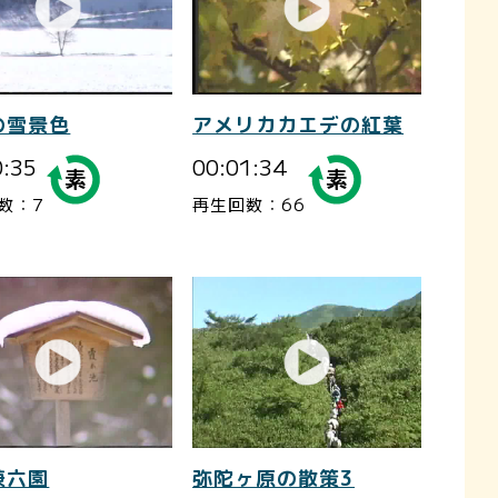
の雪景色
アメリカカエデの紅葉
0:35
00:01:34
数：7
再生回数：66
兼六園
弥陀ヶ原の散策3