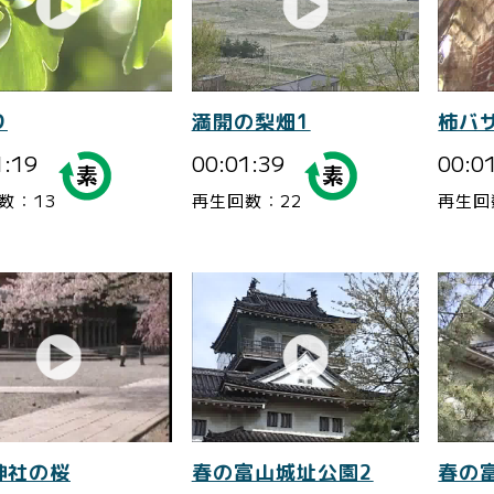
り
満開の梨畑1
柿バ
1:19
00:01:39
00:0
数：13
再生回数：22
再生回
神社の桜
春の富山城址公園2
春の