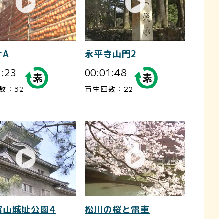
サA
永平寺山門2
1:23
00:01:48
数：32
再生回数：22
富山城址公園4
松川の桜と電車