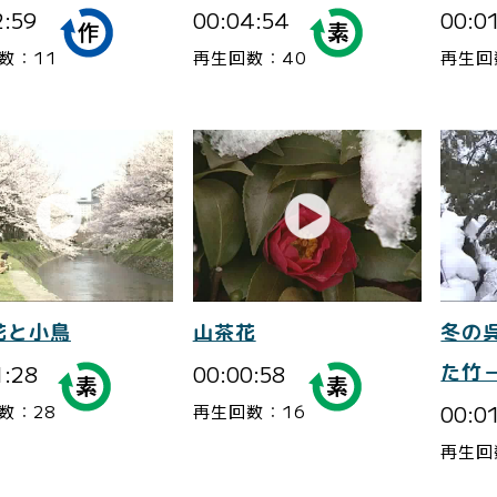
2:59
00:04:54
00:0
数：11
再生回数：40
再生回
花と小鳥
山茶花
冬の
1:28
00:00:58
た竹
00:0
数：28
再生回数：16
再生回