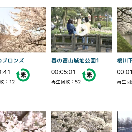
のブロンズ
春の富山城址公園1
桜川
0:41
00:05:01
00:0
数：12
再生回数：52
再生回