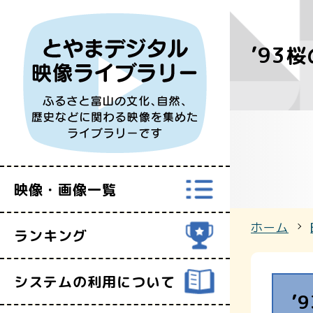
’93
すべての映
富山県映像セ
映像・画像一覧
ホーム
ランキング
システムの利用について
’