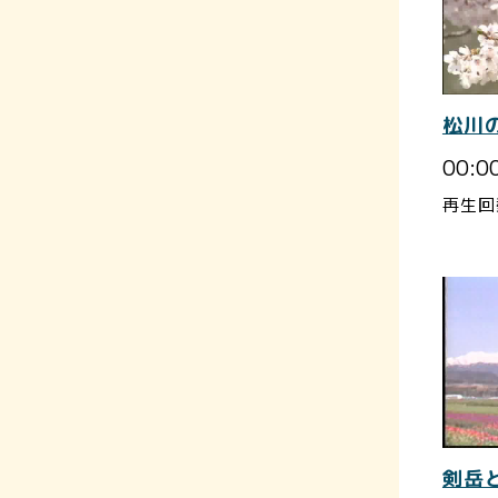
松川
00:0
再生回
剣岳