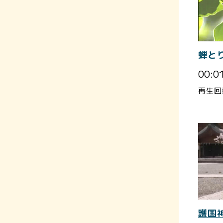
蝉と
00:0
再生回
護国