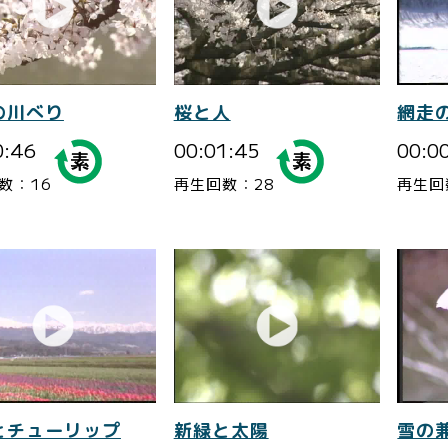
の川べり
桜と人
網走
0:46
00:01:45
00:0
数：16
再生回数：28
再生回
とチューリップ
新緑と太陽
雪の