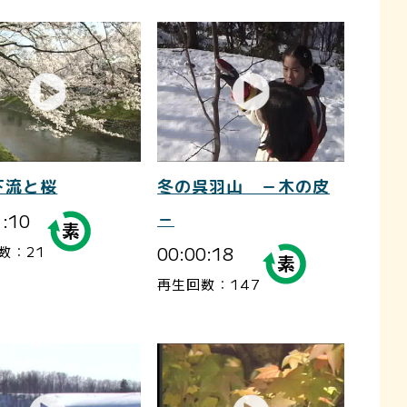
下流と桜
冬の呉羽山 －木の皮
1:10
－
00:00:18
数：21
再生回数：147