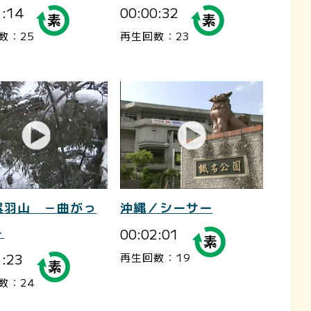
1:14
00:00:32
数：25
再生回数：23
呉羽山 －曲がっ
沖縄／シーサー
－
00:02:01
1:23
再生回数：19
数：24