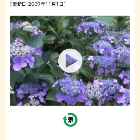
[更新日:2009年11月1日]