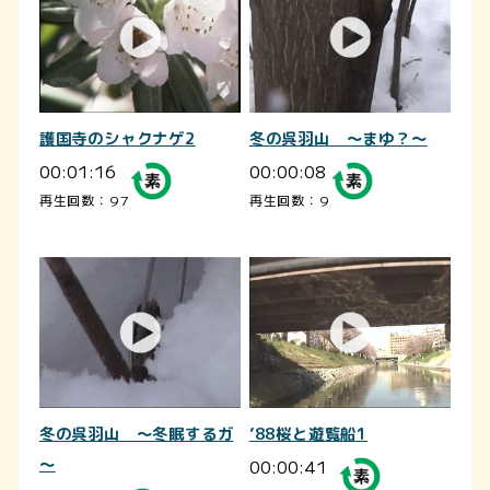
護国寺のシャクナゲ2
冬の呉羽山 ～まゆ？～
00:01:16
00:00:08
再生回数：97
再生回数：9
冬の呉羽山 ～冬眠するガ
’88桜と遊覧船1
～
00:00:41