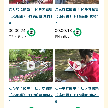
こんなに簡単！ ビデオ編集
こんなに簡単！ ビデオ編集
（応用編） H19前期 素材1
（応用編） H19前期 素材1
4
7
00:00:24
00:00:18
再生回数：7
再生回数：2
こんなに簡単！ ビデオ編集
こんなに簡単！ ビデオ編集
（応用編） H19前期 素材2
（応用編） H19前期 素材1
1
9