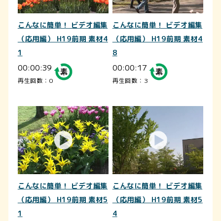
こんなに簡単！ ビデオ編集
こんなに簡単！ ビデオ編集
（応用編） H19前期 素材4
（応用編） H19前期 素材4
1
8
00:00:39
00:00:17
再生回数：0
再生回数：3
こんなに簡単！ ビデオ編集
こんなに簡単！ ビデオ編集
（応用編） H19前期 素材5
（応用編） H19前期 素材5
1
4