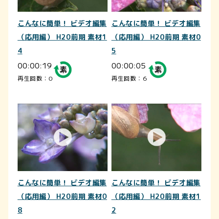
こんなに簡単！ ビデオ編集
こんなに簡単！ ビデオ編集
（応用編） H20前期 素材1
（応用編） H20前期 素材0
4
5
00:00:19
00:00:05
再生回数：0
再生回数：6
こんなに簡単！ ビデオ編集
こんなに簡単！ ビデオ編集
（応用編） H20前期 素材0
（応用編） H20前期 素材1
8
2