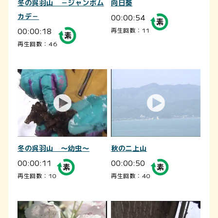
冬の呉羽山 －ジャンボム
向日葵
カデ－
00:00:54
00:00:18
再生回数：11
再生回数：46
冬の呉羽山 ～幼虫～
秋の二上山
00:00:11
00:00:50
再生回数：10
再生回数：40