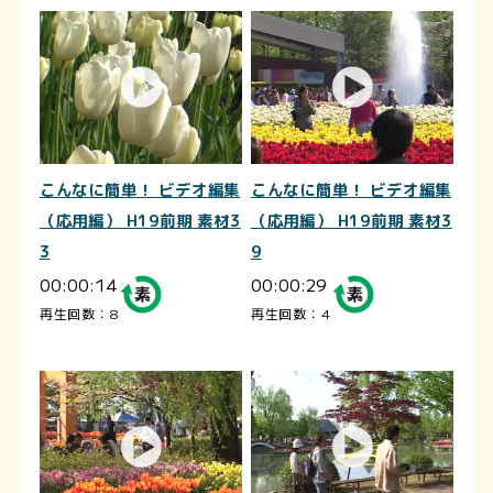
こんなに簡単！ ビデオ編集
こんなに簡単！ ビデオ編集
（応用編） H19前期 素材3
（応用編） H19前期 素材3
3
9
00:00:14
00:00:29
再生回数：8
再生回数：4