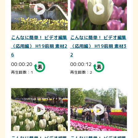
こんなに簡単！ ビデオ編集
こんなに簡単！ ビデオ編集
（応用編） H19前期 素材2
（応用編） H19前期 素材3
6
2
00:00:20
00:00:12
再生回数：1
再生回数：2