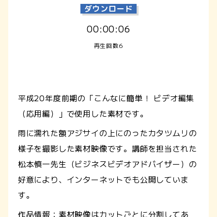
ダウンロード
00:00:06
再生回数6
平成20年度前期の「こんなに簡単！ ビデオ編集
（応用編）」で使用した素材です。
雨に濡れた額アジサイの上にのったカタツムリの
様子を撮影した素材映像です。講師を担当された
松本慎一先生（ビジネスビデオアドバイザー）の
好意により、インターネットでも公開していま
す。
作品情報：素材映像はカットごとに分割してあ