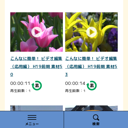
こんなに簡単！ ビデオ編集
こんなに簡単！ ビデオ編集
（応用編） H19前期 素材5
（応用編） H19前期 素材5
0
3
00:00:11
00:00:14
再生回数：1
再生回数：1
メニュー
検索