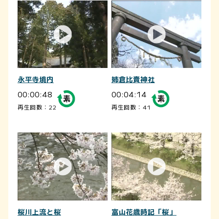
永平寺境内
姉倉比賣神社
00:00:48
00:04:14
再生回数：22
再生回数：41
桜川上流と桜
富山花歳時記「桜」