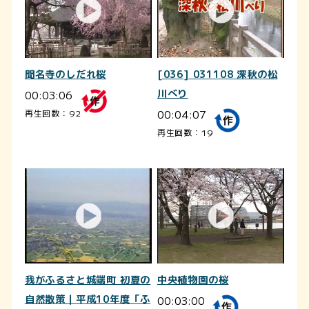
聞名寺のしだれ桜
[036] 031108 深秋の松
00:03:06
川べり
00:04:07
再生回数：92
再生回数：19
我がふるさと城端町 初夏の
中央植物園の桜
自然散策｜平成10年度「ふ
00:03:00