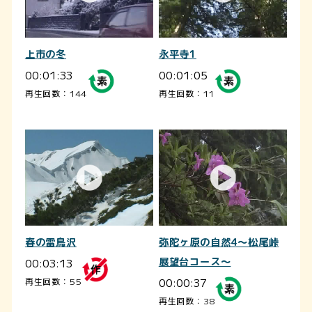
上市の冬
永平寺1
00:01:33
00:01:05
再生回数：144
再生回数：11
春の雷鳥沢
弥陀ヶ原の自然4～松尾峠
00:03:13
展望台コース～
00:00:37
再生回数：55
再生回数：38