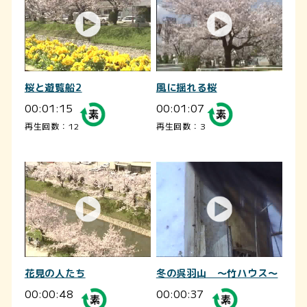
桜と遊覧船2
風に揺れる桜
00:01:15
00:01:07
再生回数：12
再生回数：3
花見の人たち
冬の呉羽山 ～竹ハウス～
00:00:48
00:00:37