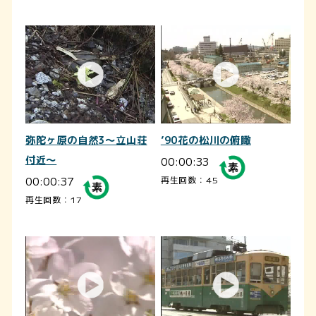
弥陀ヶ原の自然3～立山荘
’90花の松川の俯瞰
付近～
00:00:33
00:00:37
再生回数：45
再生回数：17