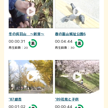
冬の呉羽山 ～新芽～
春の富山城址公園6
00:00:31
00:04:44
再生回数：20
再生回数：30
’87銀杏
’89花見と子供
00:01:02
00:00:44