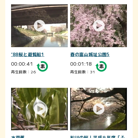
’88桜と遊覧船1
春の富山城址公園5
00:00:41
00:01:18
再生回数：26
再生回数：31
水芭蕉
松川の桜｜平成９年度「ふ