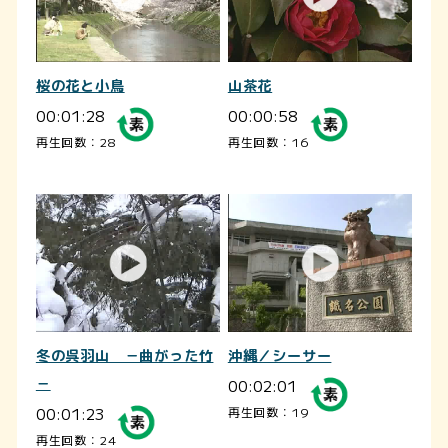
桜の花と小鳥
山茶花
00:01:28
00:00:58
再生回数：28
再生回数：16
冬の呉羽山 －曲がった竹
沖縄／シーサー
－
00:02:01
00:01:23
再生回数：19
再生回数：24