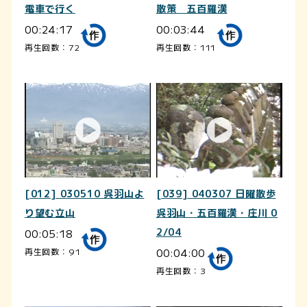
電車で行く
散策 五百羅漢
00:24:17
00:03:44
再生回数：72
再生回数：111
[012] 030510 呉羽山よ
[039] 040307 日曜散歩
り望む立山
呉羽山・五百羅漢・庄川 0
00:05:18
2/04
00:04:00
再生回数：91
再生回数：3