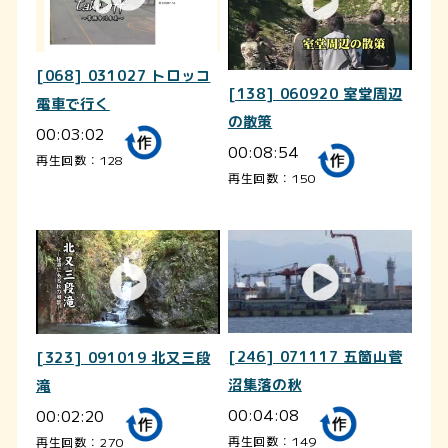
[068] 031027 トロッコ
[138] 060920 室堂周辺
電車で行く
の散策
00:03:02
00:08:54
再生回数：128
再生回数：150
[246] 071117 五箇山菅
[323] 091019 北又三段
沼集落の秋
滝
00:04:08
00:02:20
再生回数：149
再生回数：270