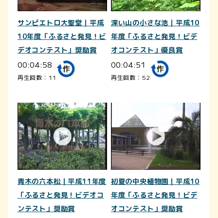
サンピエトロ大聖堂｜平成
深い山の小さな池｜平成10
10年度「ふるさと発見！ビ
年度「ふるさと発見！ビデ
デオコンテスト」奨励賞
オコンテスト」優良賞
00:04:58
00:04:51
再生回数：11
再生回数：52
青木の六本松｜平成11年度
初夏の中央植物園｜平成10
「ふるさと発見！ビデオコ
年度「ふるさと発見！ビデ
ンテスト」奨励賞
オコンテスト」奨励賞