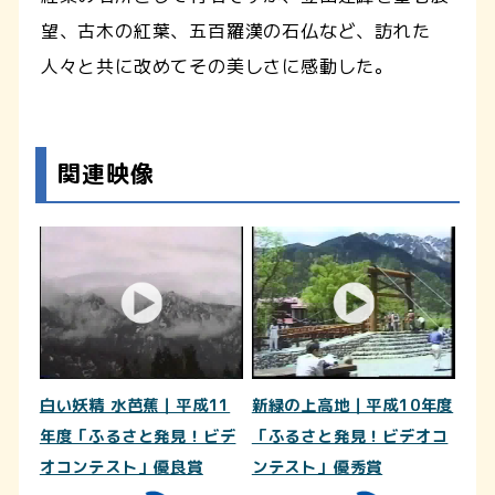
望、古木の紅葉、五百羅漢の石仏など、訪れた
人々と共に改めてその美しさに感動した。
関連映像
白い妖精 水芭蕉｜平成11
新緑の上高地｜平成10年度
年度「ふるさと発見！ビデ
「ふるさと発見！ビデオコ
オコンテスト」優良賞
ンテスト」優秀賞