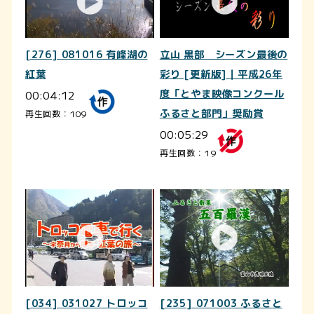
[276] 081016 有峰湖の
立山 黒部 シーズン最後の
紅葉
彩り [更新版]｜平成26年
00:04:12
度「とやま映像コンクール
ふるさと部門」奨励賞
再生回数：109
00:05:29
再生回数：19
[034] 031027 トロッコ
[235] 071003 ふるさと