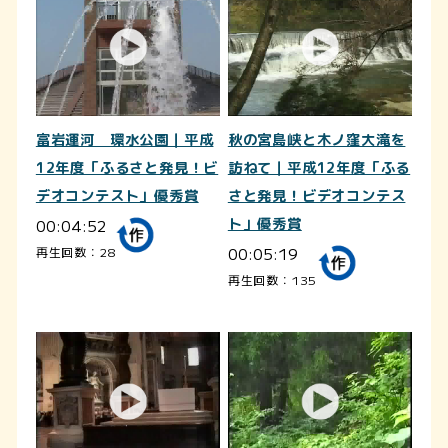
富岩運河 環水公園｜平成
秋の宮島峡と木ノ窪大滝を
12年度「ふるさと発見！ビ
訪ねて｜平成12年度「ふる
デオコンテスト」優秀賞
さと発見！ビデオコンテス
00:04:52
ト」優秀賞
00:05:19
再生回数：28
再生回数：135