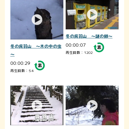
冬の呉羽山 ～謎の卵～
00:00:07
冬の呉羽山 ～木の中の虫
再生回数：1202
～
00:00:29
再生回数：54