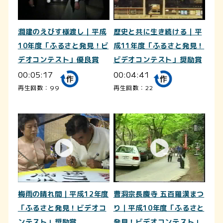
澗建のえびす様渡し｜平成
歴史と共に生き続ける｜平
10年度「ふるさと発見！ビ
成11年度「ふるさと発見！
デオコンテスト」優良賞
ビデオコンテスト」奨励賞
00:05:17
00:04:41
再生回数：99
再生回数：22
梅雨の晴れ間｜平成12年度
曹洞宗長慶寺 五百羅漢まつ
「ふるさと発見！ビデオコ
り｜平成10年度「ふるさと
ンテスト」奨励賞
発見！ビデオコンテスト」