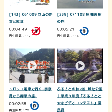
[143] 061009 立山の新
[239] 071108 庄川峡 船
雪と紅葉
の旅
00:04:49
00:05:21
再生回数：117
再生回数：115
トロッコ電車で行く-宇奈
ふるさとの秋 松川城址公園
月から欅平の旅-
｜平成８年度「ふるさとと
00:02:58
やまビデオコンテスト」優
良賞
再生回数：75