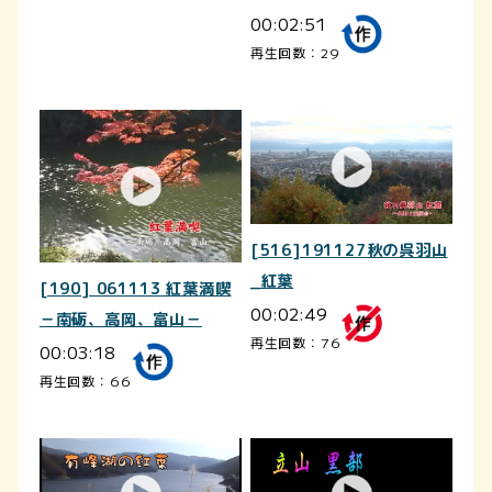
00:02:51
再生回数：29
[516]191127秋の呉羽山
_紅葉
[190] 061113 紅葉満喫
00:02:49
－南砺、高岡、富山－
再生回数：76
00:03:18
再生回数：66