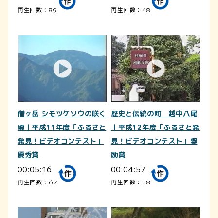
再生回数：89
再生回数：48
僧ヶ岳 シモツケソウの咲く
歴史と伝統の町 越中八尾
頃｜平成11年度「ふるさと
｜平成12年度「ふるさと発
発見！ビデオコンテスト」
見！ビデオコンテスト」奨
優秀賞
励賞
00:05:16
00:04:57
再生回数：67
再生回数：38