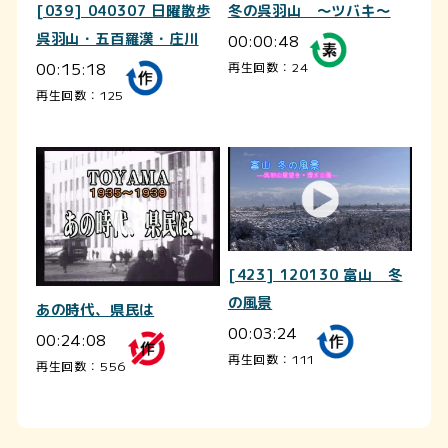
[039] 040307 日曜散歩
冬の呉羽山 ～ツバキ～
呉羽山・五百羅漢・庄川
00:00:48
00:15:18
再生回数：24
再生回数：125
[423] 120130 富山 冬
の風景
あの時代、県民は
00:03:24
00:24:08
再生回数：111
再生回数：556