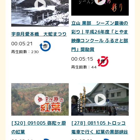
立山 黒部 シーズン最後の
彩り｜平成26年度「とやま
宇奈月愛本橋 大蛇まつり
映像コンクール ふるさと部
00:05:21
門」奨励賞
再生回数：230
00:05:15
再生回数：44
[320] 091005 弥陀ヶ原
[278] 081105 トロッコ
の紅葉
電車で行く 紅葉の黒部峡谷