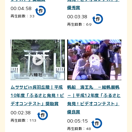
00:04:58
優秀賞
00:03:38
再生回数：33
再生回数：69
ムササビin呉羽丘陵｜平成
帆船 海王丸 －総帆展帆
10年度「ふるさと発見！ビ
－｜平成12年度「ふるさと
デオコンテスト」奨励賞
発見！ビデオコンテスト」
00:02:38
優良賞
00:05:15
再生回数：113
再生回数：48