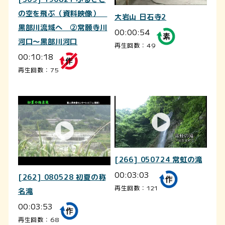
の空を飛ぶ（資料映像）
大岩山 日石寺2
黒部川流域へ ②常願寺川
00:00:54
河口～黒部川河口
再生回数：49
00:10:18
再生回数：75
[266] 050724 常虹の滝
00:03:03
[262] 080528 初夏の称
再生回数：121
名滝
00:03:53
再生回数：68