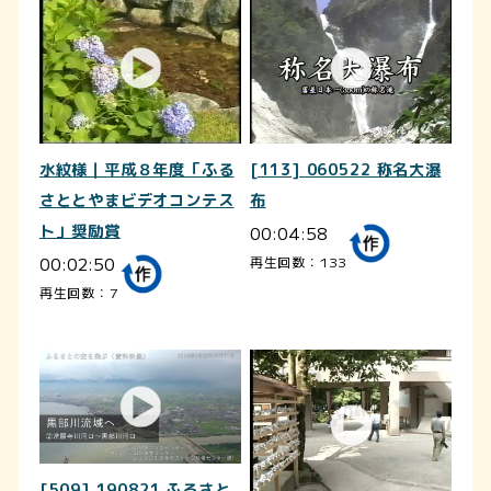
水紋様｜平成８年度「ふる
[113] 060522 称名大瀑
さととやまビデオコンテス
布
ト」奨励賞
00:04:58
00:02:50
再生回数：133
再生回数：7
[509] 190821 ふるさと