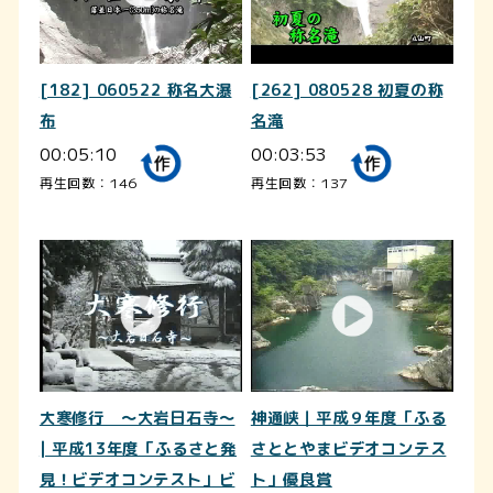
[182] 060522 称名大瀑
[262] 080528 初夏の称
布
名滝
00:05:10
00:03:53
再生回数：146
再生回数：137
大寒修行 ～大岩日石寺～
神通峡｜平成９年度「ふる
| 平成13年度「ふるさと発
さととやまビデオコンテス
見！ビデオコンテスト」ビ
ト」優良賞