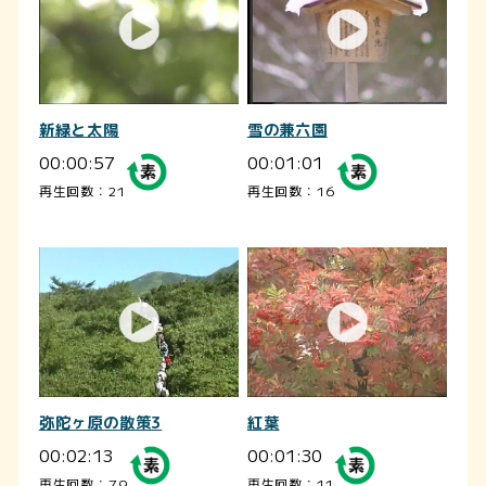
新緑と太陽
雪の兼六園
00:00:57
00:01:01
再生回数：21
再生回数：16
弥陀ヶ原の散策3
紅葉
00:02:13
00:01:30
再生回数：79
再生回数：11