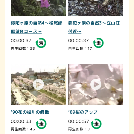
弥陀ヶ原の自然4～松尾峠
弥陀ヶ原の自然3～立山荘
展望台コース～
付近～
00:00:37
00:00:37
再生回数：38
再生回数：17
’90花の松川の俯瞰
’89桜のアップ
00:00:33
00:00:57
再生回数：45
再生回数：3