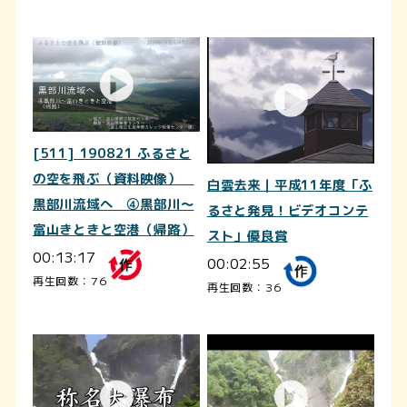
[511] 190821 ふるさと
の空を飛ぶ（資料映像）
白雲去来｜平成11年度「ふ
黒部川流域へ ④黒部川～
るさと発見！ビデオコンテ
富山きときと空港（帰路）
スト」優良賞
00:13:17
00:02:55
再生回数：76
再生回数：36