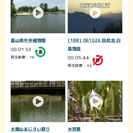
富山県中央植物園
[188] 061026 田尻池 白
00:01:53
鳥物語
00:05:44
再生回数：18
再生回数：44
太閤山あじさい祭り
水芭蕉