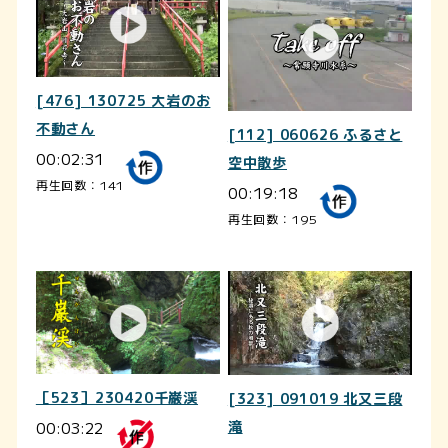
[476] 130725 大岩のお
不動さん
[112] 060626 ふるさと
00:02:31
空中散歩
再生回数：141
00:19:18
再生回数：195
［523］230420千巌渓
[323] 091019 北又三段
00:03:22
滝