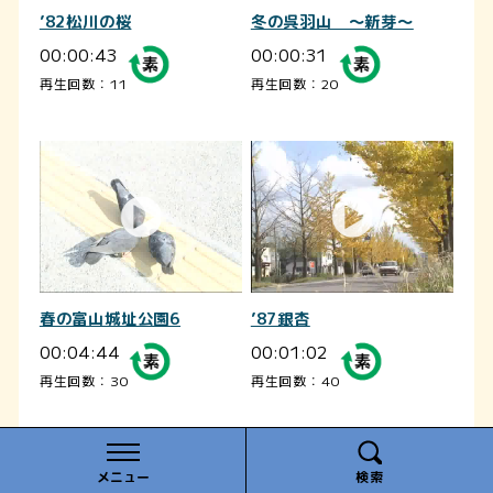
’82松川の桜
冬の呉羽山 ～新芽～
00:00:43
00:00:31
再生回数：11
再生回数：20
春の富山城址公園6
’87銀杏
00:04:44
00:01:02
再生回数：30
再生回数：40
メニュー
検索