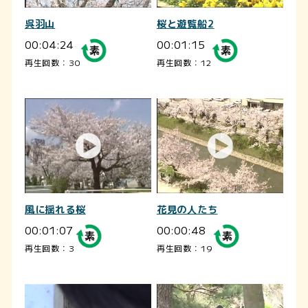
呉羽山
桜と遊覧船2
00:04:24
00:01:15
再生回数：30
再生回数：12
風に揺れる桜
花見の人たち
00:01:07
00:00:48
再生回数：3
再生回数：19