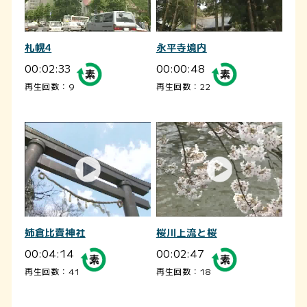
札幌4
永平寺境内
00:02:33
00:00:48
再生回数：9
再生回数：22
姉倉比賣神社
桜川上流と桜
00:04:14
00:02:47
再生回数：41
再生回数：18