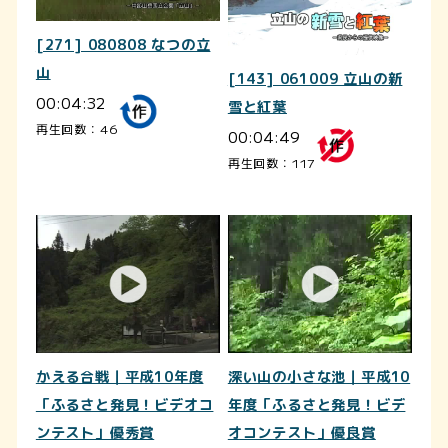
[271] 080808 なつの立
山
[143] 061009 立山の新
00:04:32
雪と紅葉
再生回数：46
00:04:49
再生回数：117
かえる合戦｜平成10年度
深い山の小さな池｜平成10
「ふるさと発見！ビデオコ
年度「ふるさと発見！ビデ
ンテスト」優秀賞
オコンテスト」優良賞