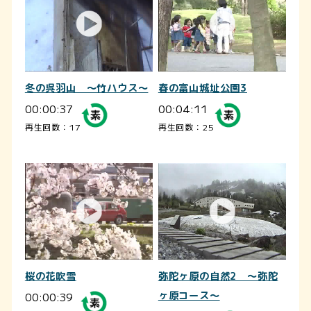
冬の呉羽山 ～竹ハウス～
春の富山城址公園3
00:00:37
00:04:11
再生回数：17
再生回数：25
桜の花吹雪
弥陀ヶ原の自然2 ～弥陀
00:00:39
ヶ原コース～