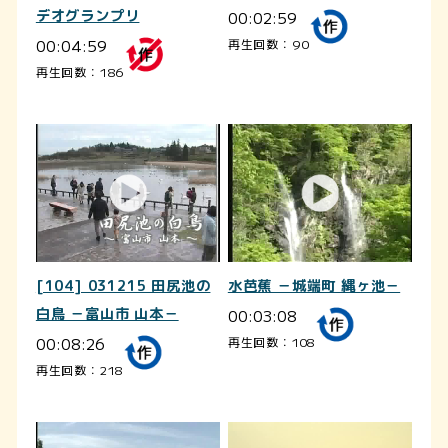
デオグランプリ
00:02:59
00:04:59
再生回数：90
再生回数：186
[104] 031215 田尻池の
水芭蕉 －城端町 縄ヶ池－
白鳥 －富山市 山本－
00:03:08
00:08:26
再生回数：108
再生回数：218