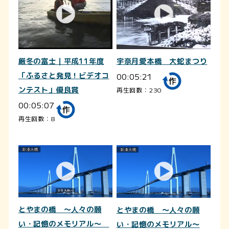
厳冬の富士｜平成11年度
宇奈月愛本橋 大蛇まつり
「ふるさと発見！ビデオコ
00:05:21
ンテスト」優良賞
再生回数：230
00:05:07
再生回数：8
とやまの橋 ～人々の願
とやまの橋 ～人々の願
い・記憶のメモリアル～
い・記憶のメモリアル～