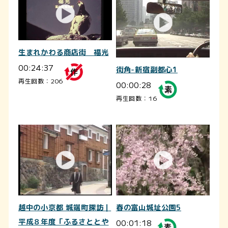
生まれかわる商店街 福光
00:24:37
街角-新宿副都心1
再生回数：206
00:00:28
再生回数：16
越中の小京都 城端町探訪｜
春の富山城址公園5
平成８年度「ふるさととや
00:01:18