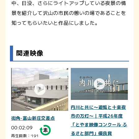
中、日没、さらにライトアップしている夜景の情
景を紹介して沢山の市民の憩いの場であることを
知ってもらいたいと作品にしました。
関連映像
内川と共に～遊覧と十楽夜
市の万灯～｜平成26年度
街角-富山新庄交差点
「とやま映像コンクール ふ
00:02:09
るさと部門」優良賞
再生回数：191