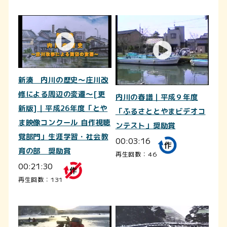
新湊 内川の歴史～庄川改
修による周辺の変遷～[更
内川の春譜｜平成９年度
新版]｜平成26年度「とや
「ふるさととやまビデオコ
ま映像コンクール 自作視聴
ンテスト」奨励賞
覚部門」生涯学習・社会教
00:03:16
育の部 奨励賞
再生回数：46
00:21:30
再生回数：131