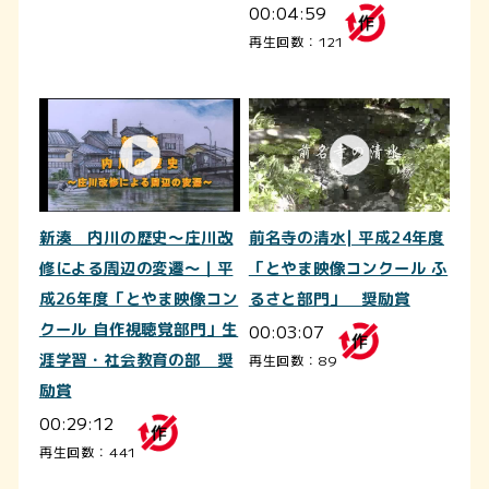
00:04:59
再生回数：121
新湊 内川の歴史～庄川改
前名寺の清水| 平成24年度
修による周辺の変遷～｜平
「とやま映像コンクール ふ
成26年度「とやま映像コン
るさと部門」 奨励賞
クール 自作視聴覚部門」生
00:03:07
涯学習・社会教育の部 奨
再生回数：89
励賞
00:29:12
再生回数：441