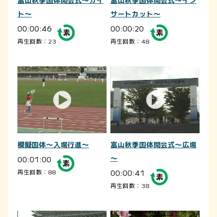
富山秋季国体開会式～カイ
富山秋季国体開会式～イン
ト～
サートカット～
00:00:46
00:00:20
再生回数：23
再生回数：48
模擬国体～入場行進～
富山秋季国体開会式～広場
00:01:00
～
00:00:41
再生回数：88
再生回数：38