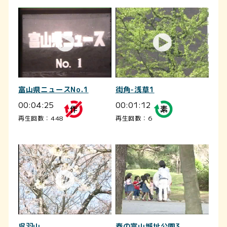
富山県ニュースNo.1
街角-浅草1
00:04:25
00:01:12
再生回数：448
再生回数：6
呉羽山
春の富山城址公園3