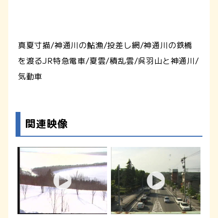
真夏寸描/神通川の鮎漁/投差し網/神通川の鉄橋
を渡るJR特急電車/夏雲/積乱雲/呉羽山と神通川/
気動車
関連映像