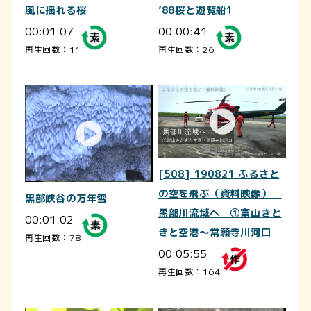
風に揺れる桜
’88桜と遊覧船1
00:01:07
00:00:41
再生回数：11
再生回数：26
[508] 190821 ふるさと
の空を飛ぶ（資料映像）
黒部峡谷の万年雪
黒部川流域へ ①富山きと
00:01:02
きと空港～常願寺川河口
再生回数：78
00:05:55
再生回数：164