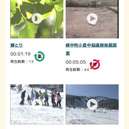
蝉とり
婦中町小倉中稲遺跡発掘調
00:01:19
査
00:05:05
再生回数：13
再生回数：44