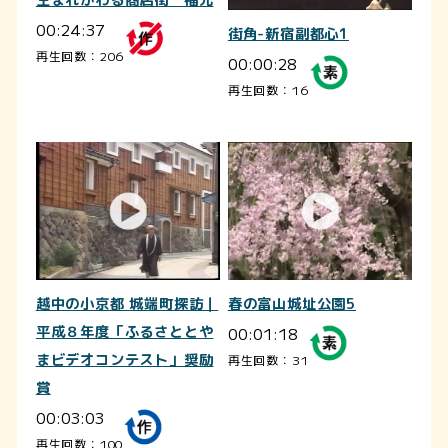
00:24:37
街角-新宿副都心1
再生回数：206
00:00:28
再生回数：16
越中の小京都 城端町探訪｜
春の富山城址公園5
平成８年度「ふるさととや
00:01:18
まビデオコンテスト」奨励
再生回数：31
賞
00:03:03
再生回数：100