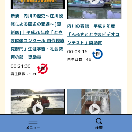
新湊 内川の歴史～庄川改
修による周辺の変遷～[更
内川の春譜｜平成９年度
新版]｜平成26年度「とや
「ふるさととやまビデオコ
ま映像コンクール 自作視聴
ンテスト」奨励賞
覚部門」生涯学習・社会教
00:03:16
育の部 奨励賞
再生回数：46
00:21:30
再生回数：131
メニュー
検索