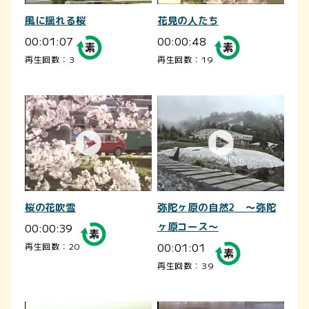
風に揺れる桜
花見の人たち
00:01:07
00:00:48
再生回数：3
再生回数：19
桜の花吹雪
弥陀ヶ原の自然2 ～弥陀
00:00:39
ヶ原コース～
00:01:01
再生回数：20
再生回数：39