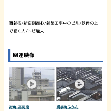
西新宿/新宿副都心/新築工事中のビル/鉄骨の上
で働く人/トビ職人
関連映像
街角-高岡南
縄手町ふかん