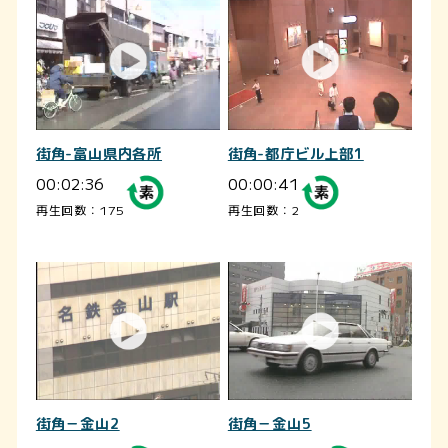
街角-富山県内各所
街角-都庁ビル上部1
00:02:36
00:00:41
再生回数：175
再生回数：2
街角－金山2
街角－金山5