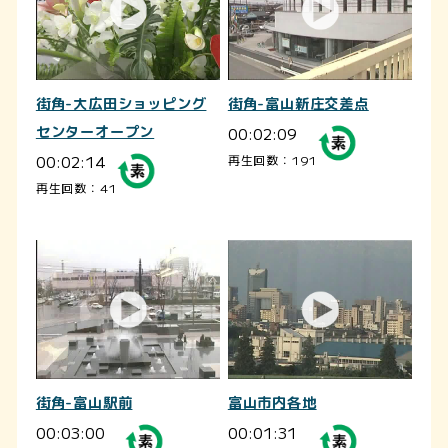
街角-大広田ショッピング
街角-富山新庄交差点
センターオープン
00:02:09
00:02:14
再生回数：191
再生回数：41
街角-富山駅前
富山市内各地
00:03:00
00:01:31