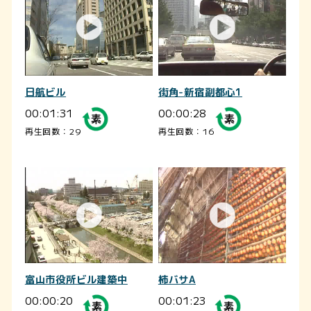
日航ビル
街角-新宿副都心1
00:01:31
00:00:28
再生回数：29
再生回数：16
富山市役所ビル建築中
柿バサA
00:00:20
00:01:23