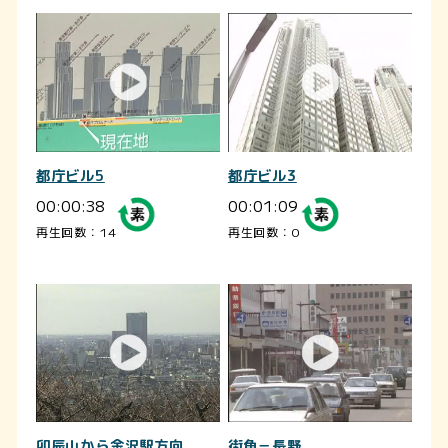
都庁ビル5
都庁ビル3
00:00:38
00:01:09
再生回数：14
再生回数：0
卯辰山から金沢駅方向
街角－長野