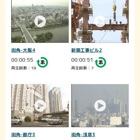
街角-大阪4
新築工事ビル2
00:00:55
00:00:51
再生回数：18
再生回数：7
街角-都庁3
街角-浅草3