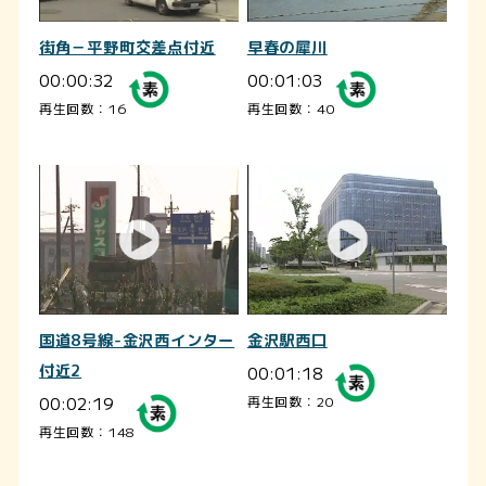
街角－平野町交差点付近
早春の犀川
00:00:32
00:01:03
再生回数：16
再生回数：40
国道8号線-金沢西インター
金沢駅西口
付近2
00:01:18
00:02:19
再生回数：20
再生回数：148