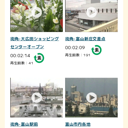
街角-大広田ショッピング
街角-富山新庄交差点
センターオープン
00:02:09
00:02:14
再生回数：191
再生回数：41
街角-富山駅前
富山市内各地