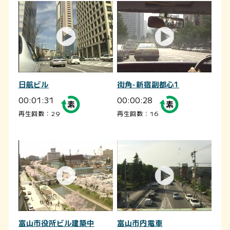
日航ビル
街角-新宿副都心1
00:01:31
00:00:28
再生回数：29
再生回数：16
富山市役所ビル建築中
富山市内電車