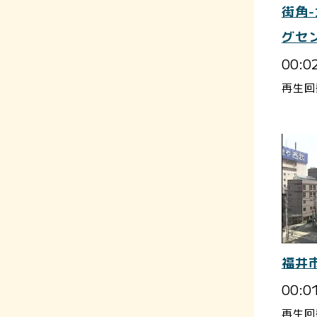
街角
グセ
00:0
再生回
福井
00:0
再生回