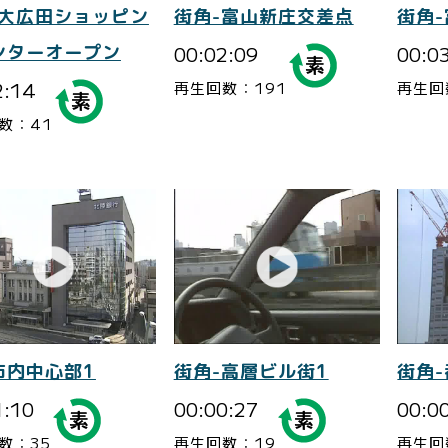
-大広田ショッピン
街角-富山新庄交差点
街角
ンターオープン
00:02:09
00:0
2:14
再生回数：191
再生回
数：41
市内中心部1
街角-高層ビル街1
街角
1:10
00:00:27
00:0
数：35
再生回数：19
再生回