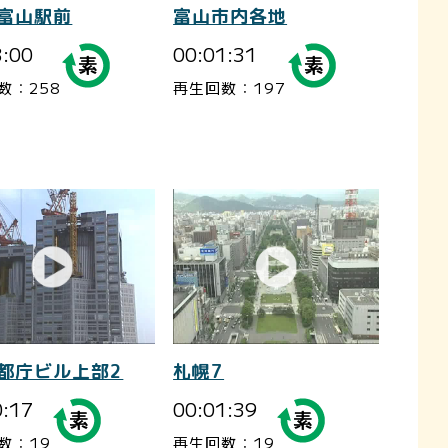
-富山駅前
富山市内各地
3:00
00:01:31
数：258
再生回数：197
-都庁ビル上部2
札幌7
0:17
00:01:39
数：19
再生回数：19