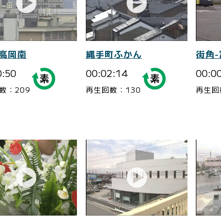
-高岡南
縄手町ふかん
街角
0:50
00:02:14
00:0
数：209
再生回数：130
再生回