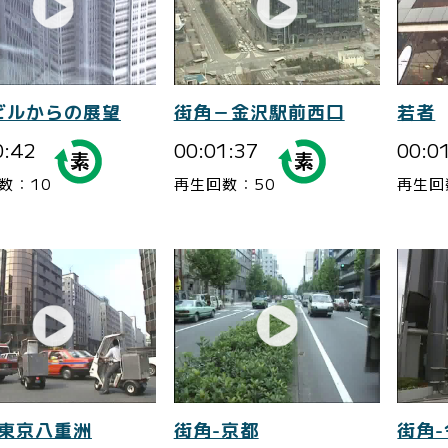
ビルからの展望
街角－金沢駅前西口
若者
0:42
00:01:37
00:0
数：10
再生回数：50
再生回
-東京八重洲
街角-京都
街角-