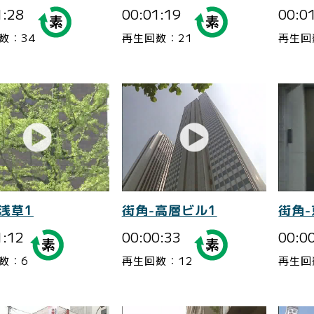
1:28
00:01:19
00:0
数：34
再生回数：21
再生回
浅草1
街角-高層ビル1
街角-
1:12
00:00:33
00:0
数：6
再生回数：12
再生回