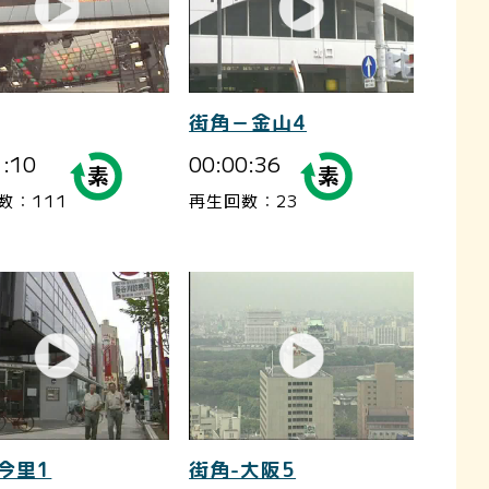
街角－金山4
1:10
00:00:36
数：111
再生回数：23
今里1
街角-大阪5