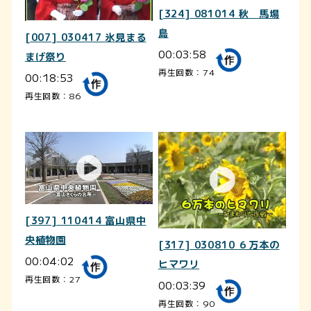
[324] 081014 秋 馬場
島
[007] 030417 氷見まる
00:03:58
まげ祭り
再生回数：74
00:18:53
再生回数：86
[397] 110414 富山県中
央植物園
[317] 030810 ６万本の
00:04:02
ヒマワリ
再生回数：27
00:03:39
再生回数：90