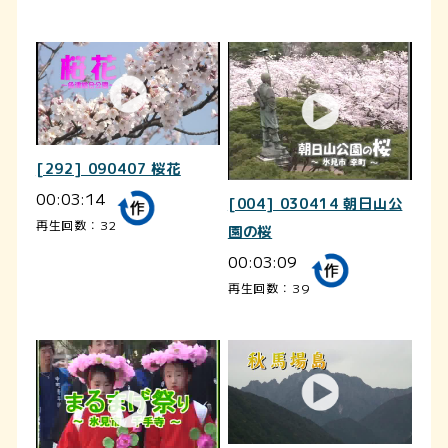
[292] 090407 桜花
00:03:14
[004] 030414 朝日山公
再生回数：32
園の桜
00:03:09
再生回数：39