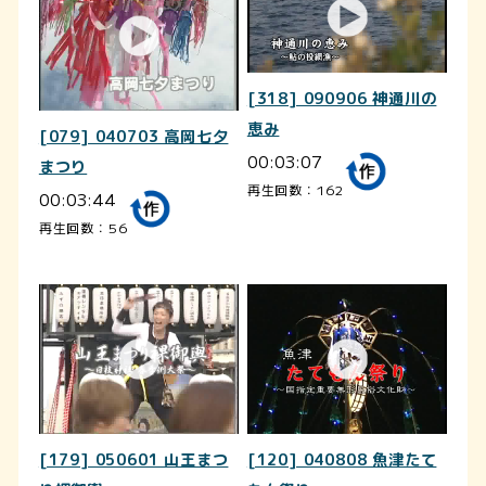
[318] 090906 神通川の
恵み
[079] 040703 高岡七夕
00:03:07
まつり
再生回数：162
00:03:44
再生回数：56
[179] 050601 山王まつ
[120] 040808 魚津たて