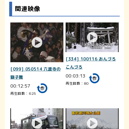
関連映像
[334] 100116 おんづろ
こんづろ
[099] 050514 六渡寺の
00:03:13
獅子舞
再生回数：80
00:12:57
再生回数：625