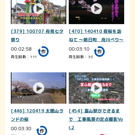
[379] 100707 舟見七夕
[470] 140410 夜桜を訪
祭り
ねて ～朝日町 舟川べり～
00:02:58
00:03:10
再生回数：111
再生回数：35
[446] 120419 太閤山ラ
[454] 富山駅ができるま
ンドの桜
で 工事風景の定点撮影Vo
00:03:30
l.2