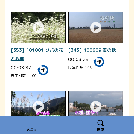
[353] 101001 ソバの花
[343] 100609 麦の秋
と収穫
00:03:25
00:03:37
再生回数：49
再生回数：100
[296] 051023 ど～んと
[315] 050723 水橋 橋祭
メニュー
検索