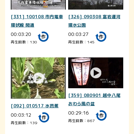
[331] 100108 市内電車
[326] 090308 富岩運河
環状線 開通
環水公園
00:03:20
00:03:27
再生回数：130
再生回数：145
[359] 080901 越中八尾
おわら風の盆
[092] 010517 水芭蕉
00:29:16
00:03:12
再生回数：867
再生回数：139