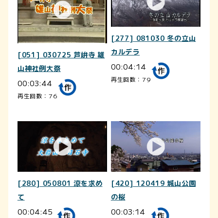
[277] 081030 冬の立山
カルデラ
[051] 030725 芦峅寺 雄
00:04:14
山神社例大祭
再生回数：79
00:03:44
再生回数：76
[280] 050801 涼を求め
[420] 120419 城山公園
て
の桜
00:04:45
00:03:14