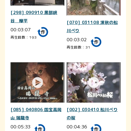
[298] 090910 黒部峡
谷 欅平
[070] 031108 深秋の松
00:03:07
川べり
再生回数：193
00:03:02
再生回数：31
[085] 040806 国宝高岡
[002] 030410 松川べり
山 瑞龍寺
の桜
00:05:33
00:04:36