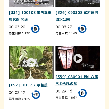
[331] 100108 市内電車
[326] 090308 富岩運河
環状線 開通
環水公園
00:03:20
00:03:27
再生回数：130
再生回数：145
[359] 080901 越中八尾
おわら風の盆
[092] 010517 水芭蕉
00:29:16
00:03:12
再生回数：867
再生回数：139