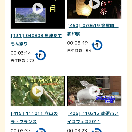
[460] 070619 金屋町
御印祭
[131] 040808 魚津たて
00:05:19
もん祭り
再生回数：54
00:03:14
再生回数：73
[415] 111011 立山の
[406] 110212 南砺市ア
ラ・フランス
イスフェス2011
00:03:37
00:03:23