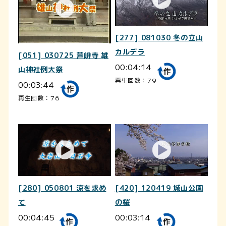
[277] 081030 冬の立山
カルデラ
[051] 030725 芦峅寺 雄
00:04:14
山神社例大祭
再生回数：79
00:03:44
再生回数：76
[280] 050801 涼を求め
[420] 120419 城山公園
て
の桜
00:04:45
00:03:14