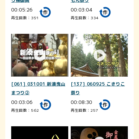
り裸御輿
もん祭り
00:05:26
00:03:04
再生回数：351
再生回数：334
[061] 031001 新湊曳山
[137] 060925 こきりこ
まつり②
祭り
00:03:06
00:08:30
再生回数：562
再生回数：257