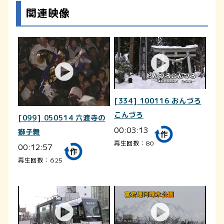
関連映像
[334] 100116 おんづろ
こんづろ
[099] 050514 六渡寺の
00:03:13
獅子舞
再生回数：80
00:12:57
再生回数：625