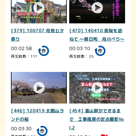
[379] 100707 舟見七夕
[470] 140410 夜桜を訪
祭り
ねて ～朝日町 舟川べり～
00:02:58
00:03:10
再生回数：111
再生回数：35
[446] 120419 太閤山ラ
[454] 富山駅ができるま
ンドの桜
で 工事風景の定点撮影Vo
00:03:30
l.2