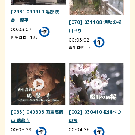
[298] 090910 黒部峡
谷 欅平
[070] 031108 深秋の松
00:03:07
川べり
再生回数：193
00:03:02
再生回数：31
[085] 040806 国宝高岡
[002] 030410 松川べり
山 瑞龍寺
の桜
00:05:33
00:04:36