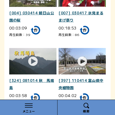
[004] 030414 朝日山公
[007] 030417 氷見まる
園の桜
まげ祭り
00:03:09
00:18:53
再生回数：39
再生回数：86
[324] 081014 秋 馬場
[397] 110414 富山県中
島
央植物園
00:03:58
00:04:02
再生回数：74
再生回数：27
メニュー
検索