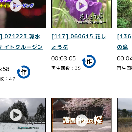
] 071223 環水
[117] 060615 花し
[136
 ナイトクルージン
ょうぶ
の滝
00:03:05
00:0
5:58
再生回数：35
再生回
数：47