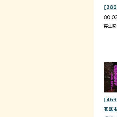
[286
00:0
再生回
[469
を訪