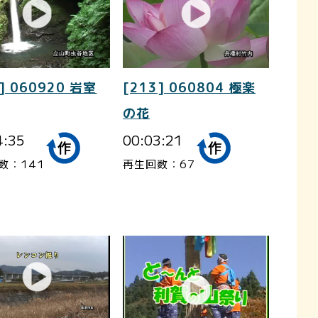
] 060920 岩室
[213] 060804 極楽
の花
4:35
00:03:21
数：141
再生回数：67