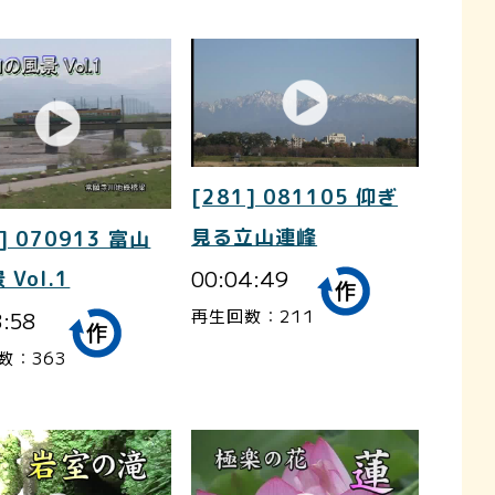
[281] 081105 仰ぎ
見る立山連峰
] 070913 富山
00:04:49
 Vol.1
再生回数：211
3:58
数：363