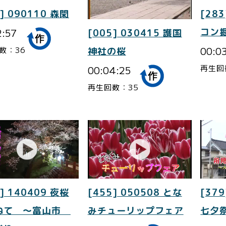
] 090110 森閑
[283
2:57
コン
[005] 030415 護国
00:0
数：36
神社の桜
再生回
00:04:25
再生回数：35
] 140409 夜桜
[455] 050508 とな
[379
ねて ～富山市
みチューリップフェア
七夕