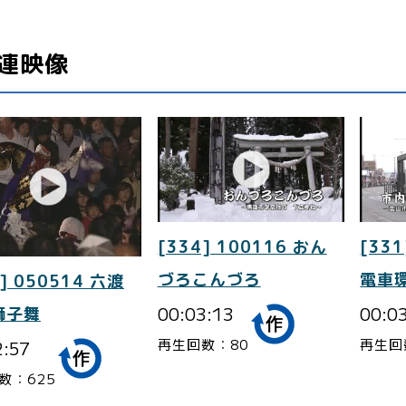
連映像
[334] 100116 おん
[331
づろこんづろ
電車
] 050514 六渡
00:03:13
00:0
獅子舞
再生回数：80
再生回
2:57
数：625