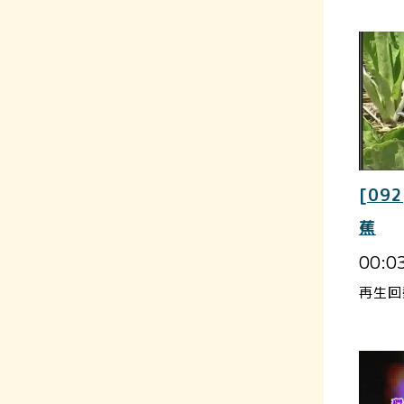
[092
蕉
00:0
再生回