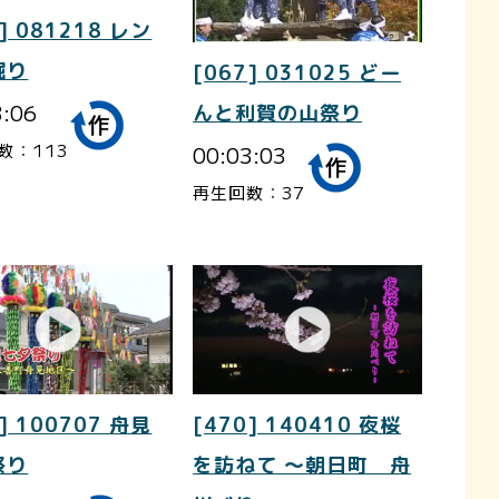
] 081218 レン
掘り
[067] 031025 どー
3:06
んと利賀の山祭り
数：113
00:03:03
再生回数：37
] 100707 舟見
[470] 140410 夜桜
祭り
を訪ねて ～朝日町 舟