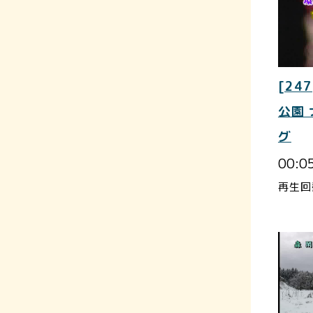
[247
公園
グ
00:0
再生回