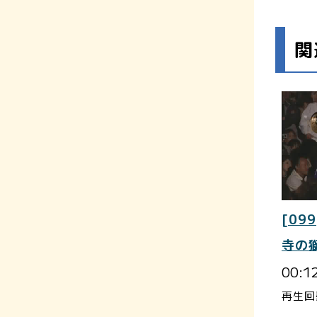
関
[099
寺の
00:1
再生回