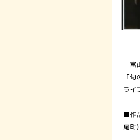
富山
「旬の
ライ
■作
尾町)