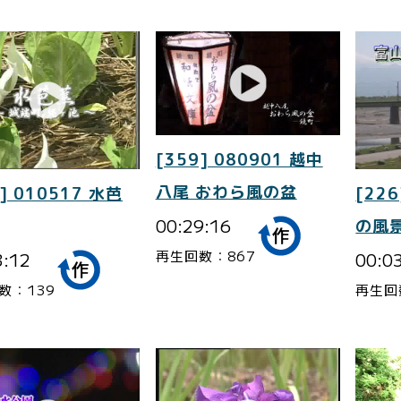
[359] 080901 越中
八尾 おわら風の盆
] 010517 水芭
[226
00:29:16
の風景
再生回数：867
3:12
00:0
数：139
再生回