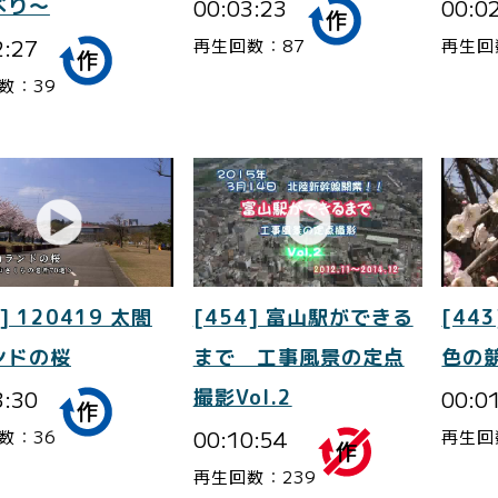
べり～
00:03:23
00:0
2:27
再生回数：87
再生回
数：39
] 120419 太閤
[454] 富山駅ができる
[443
ンドの桜
まで 工事風景の定点
色の
3:30
撮影Vol.2
00:0
00:10:54
数：36
再生回
再生回数：239