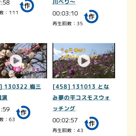
2:58
川べり～
00:03:10
数：111
再生回数：35
] 130322 梅三
[458] 131013 とな
競演
み夢の平コスモスウォ
1:59
ッチング
00:02:57
数：63
再生回数：43