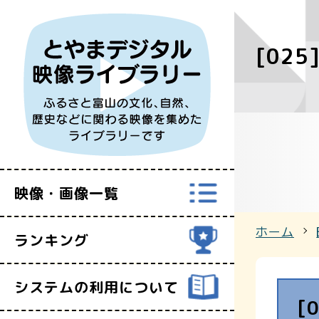
[025
すべての映
富山県映像セ
映像・画像一覧
ホーム
ランキング
システムの利用について
[