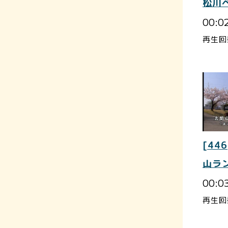
松川
00:0
再生回
[446
山ラ
00:0
再生回