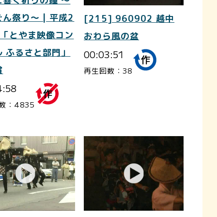
に響く祈りの鐘 ～
ん祭り～ | 平成2
[215] 960902 越中
度「とやま映像コン
おわら風の盆
ル ふるさと部門」
00:03:51
賞
再生回数：38
4:58
数：4835