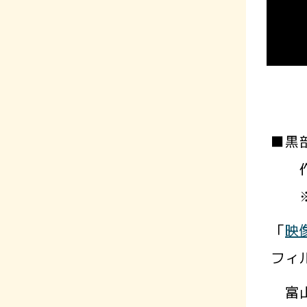
■黒
作品
※B
「
映
フィ
富山