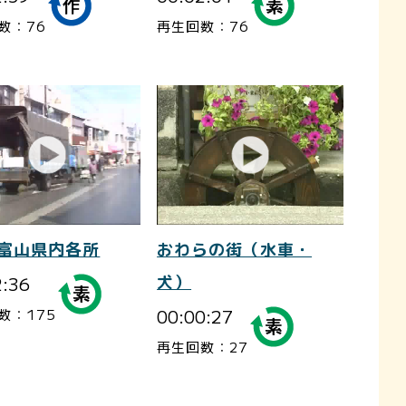
数：76
再生回数：76
-富山県内各所
おわらの街（水車・
2:36
犬）
00:00:27
数：175
再生回数：27