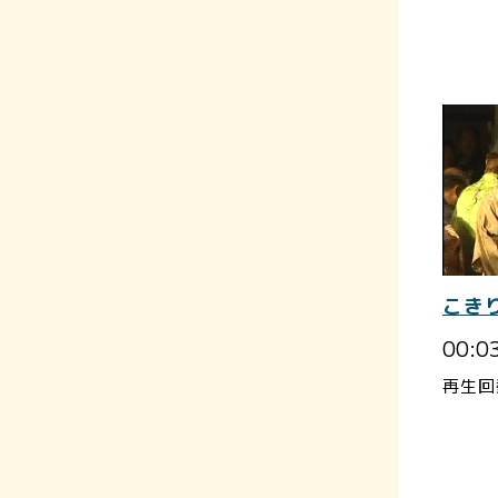
こき
00:0
再生回