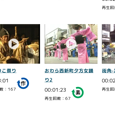
再生回
りこ祭り
おわら西新町夕方女踊
街角
3:01
り2
00:0
00:01:23
数：167
再生回
再生回数：67