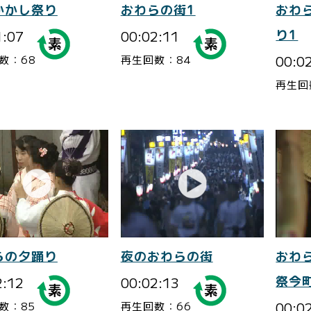
かかし祭り
おわらの街1
おわ
1:07
00:02:11
り1
00:0
数：68
再生回数：84
再生回
らの夕踊り
夜のおわらの街
おわ
2:12
00:02:13
祭今
00:0
数：85
再生回数：66