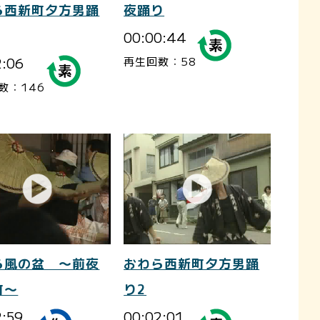
ら西新町夕方男踊
夜踊り
00:00:44
2:06
再生回数：58
数：146
ら風の盆 ～前夜
おわら西新町夕方男踊
町～
り2
2:59
00:02:01