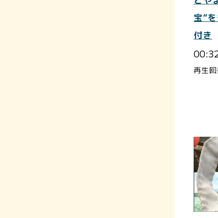
とや
宝”
付き
00:3
再生回