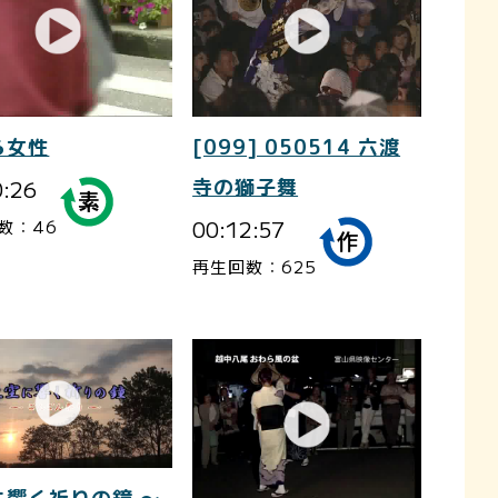
ら女性
[099] 050514 六渡
0:26
寺の獅子舞
00:12:57
数：46
再生回数：625