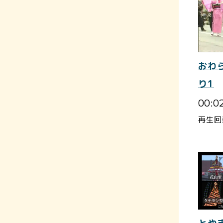
おわ
り1
00:0
再生回