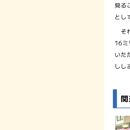
見る
とし
それ
16
いた
しし
関