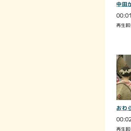
中田
00:0
再生回
おわ
00:0
再生回