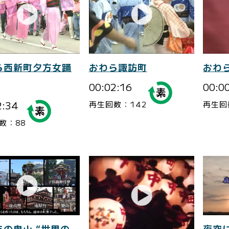
ら西新町夕方女踊
おわら諏訪町
おわ
00:02:16
00:0
2:34
再生回数：142
再生回
数：88