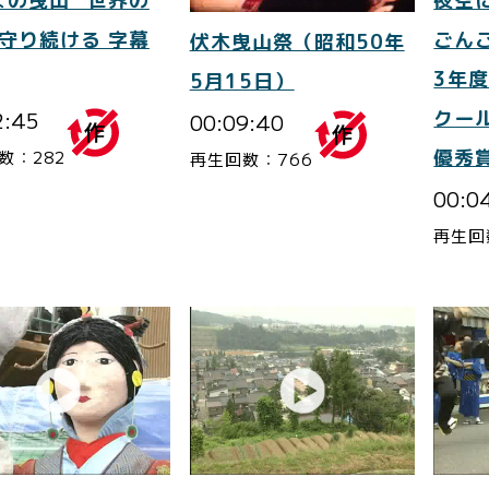
まの曳山 “世界の
夜空
を守り続ける 字幕
ごんご
伏木曳山祭（昭和50年
3年
5月15日）
2:45
クー
00:09:40
優秀
数：282
再生回数：766
00:0
再生回