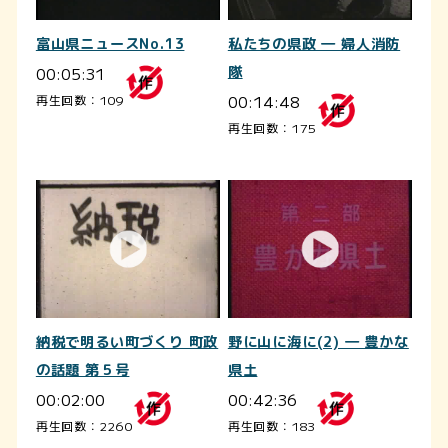
富山県ニュースNo.13
私たちの県政 ― 婦人消防
00:05:31
隊
00:14:48
再生回数：109
再生回数：175
納税で明るい町づくり 町政
野に山に海に(2) ― 豊かな
の話題 第５号
県土
00:02:00
00:42:36
再生回数：2260
再生回数：183