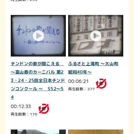
チンドンの歌が聞こえる
ふるさと上滝町 ～大山町
～富山春のカーニバル 第2
昭和40年～
3・24・25回全日本チンド
00:06:21
ンコンクール ～ S52～5
再生回数：377
4
00:12:33
再生回数：176