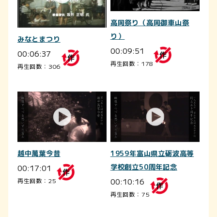
高岡祭り（高岡御車山祭
り）
みなとまつり
00:09:51
00:06:37
再生回数：178
再生回数：306
越中萬葉今昔
1959年富山県立砺波高等
00:17:01
学校創立50周年記念
00:10:16
再生回数：25
再生回数：75