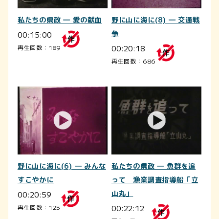
私たちの県政 ― 愛の献血
野に山に海に(8) ― 交通戦
00:15:00
争
00:20:18
再生回数：189
再生回数：686
野に山に海に(6) ― みんな
私たちの県政 ― 魚群を追
すこやかに
って 漁業調査指導船「立
00:20:59
山丸」
00:22:12
再生回数：125