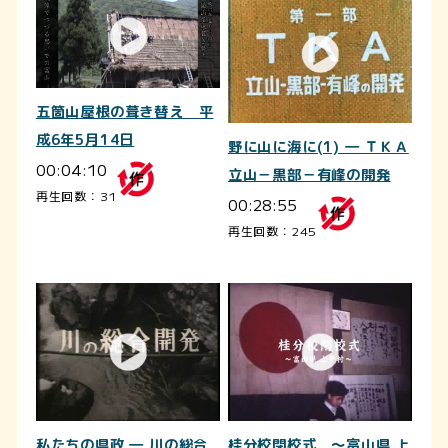
五箇山屋根の葺き替え 平
成6年5月14日
野に山に海に(1) ― ＴＫＡ
00:04:10
立山－黒部－有峰の開発
再生回数：31
00:28:55
再生回数：245
私たちの県政 ― 川の総合
桂分校閉校式 ～富山県 上