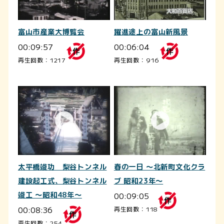
富山市産業大博覧会
躍進途上の富山新風景
00:09:57
00:06:04
再生回数：1217
再生回数：916
太平橋竣功 梨谷トンネル
春の一日 ～北新町文化クラ
建設起工式、梨谷トンネル
ブ 昭和23年～
竣工 ～昭和48年～
00:09:05
00:08:36
再生回数：118
再生回数：254