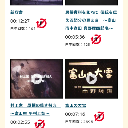
新庁舎
民俗資料を訪ねて 伝統を伝
00:12:27
える節分の豆まき ～富山
市中老田 真野理四郎宅～
再生回数：161
00:05:36
再生回数：125
村上家 屋根の葺き替え
富山の大雪
～富山県 平村上梨～
00:07:16
00:02:55
再生回数：2395