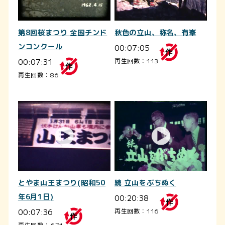
第8回桜まつり 全国チンド
秋色の立山、称名、有峯
ンコンクール
00:07:05
00:07:31
再生回数：113
再生回数：86
とやま山王まつり(昭和50
続 立山をぶちぬく
年6月1日)
00:20:38
00:07:36
再生回数：116
再生回数：671