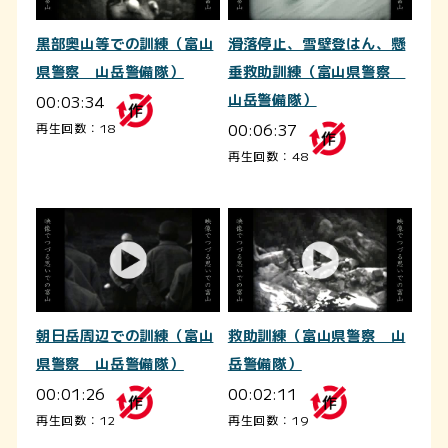
黒部奥山等での訓練（富山
滑落停止、雪壁登はん、懸
県警察 山岳警備隊）
垂救助訓練（富山県警察
00:03:34
山岳警備隊）
00:06:37
再生回数：18
再生回数：48
朝日岳周辺での訓練（富山
救助訓練（富山県警察 山
県警察 山岳警備隊）
岳警備隊）
00:01:26
00:02:11
再生回数：12
再生回数：19