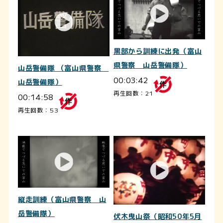
黒部から訓練に出発（富山
県警察 山岳警備隊）
山岳警備隊 （富山県警察
00:03:42
山岳警備隊）
再生回数：21
00:14:58
再生回数：53
縦走訓練（富山県警察 山
岳警備隊）
伏木曳山祭（昭和50年5月