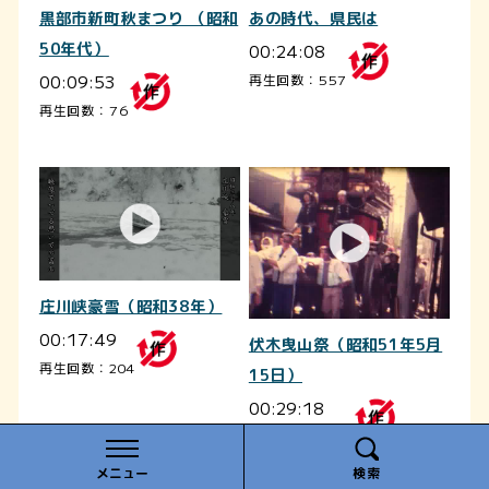
黒部市新町秋まつり （昭和
あの時代、県民は
50年代）
00:24:08
00:09:53
再生回数：557
再生回数：76
庄川峡豪雪（昭和38年）
00:17:49
伏木曳山祭（昭和51年5月
再生回数：204
15日）
00:29:18
再生回数：1017
メニュー
検索