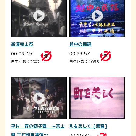
新湊曳山祭
越中の民謡
00:09:15
00:33:57
再生回数：2007
再生回数：1653
平村 春の獅子舞 ～富山
町を美しく [無音]
県 平村相倉集落～
00:16:40