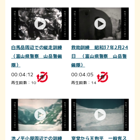
白馬岳周辺での縦走訓練
救助訓練 昭和37年2月24
（富山県警察 山岳警備
日 （富山県警察 山岳警
隊）
備隊）
00:04:12
00:04:05
再生回数：10
再生回数：14
池ノ平小屋周辺での訓練
室堂から天狗平 一般客ス