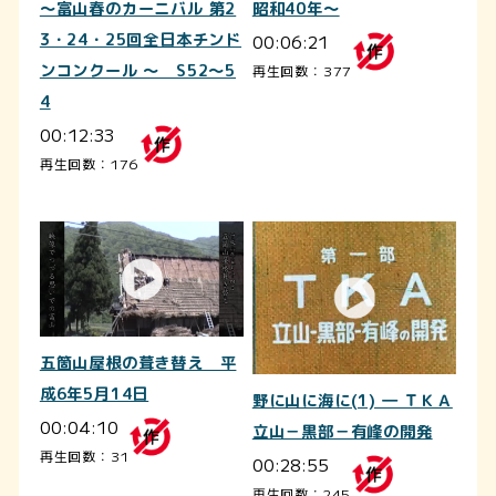
～富山春のカーニバル 第2
昭和40年～
3・24・25回全日本チンド
00:06:21
ンコンクール ～ S52～5
再生回数：377
4
00:12:33
再生回数：176
五箇山屋根の葺き替え 平
成6年5月14日
野に山に海に(1) ― ＴＫＡ
00:04:10
立山－黒部－有峰の開発
再生回数：31
00:28:55
再生回数：245