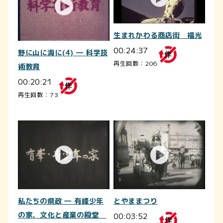
生まれかわる商店街 福光
00:24:37
野に山に海に(4) ― 科学技
再生回数：206
術教育
00:20:21
再生回数：73
私たちの県政 ― 有峰少年
とやままつり
の家、文化と産業の殿堂
00:03:52