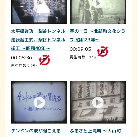
太平橋竣功 梨谷トンネル
春の一日 ～北新町文化クラ
建設起工式、梨谷トンネル
ブ 昭和23年～
竣工 ～昭和48年～
00:09:05
00:08:36
再生回数：118
再生回数：254
チンドンの歌が聞こえる
ふるさと上滝町 ～大山町