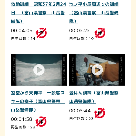
救助訓練 昭和37年2月24
池ノ平小屋周辺での訓練
日 （富山県警察 山岳警
（富山県警察 山岳警備
備隊）
隊）
00:04:05
00:03:23
再生回数：14
再生回数：19
室堂から天狗平 一般客ス
登はん訓練（富山県警察
キーの様子（富山県警察
山岳警備隊）
山岳警備隊）
00:03:44
00:01:58
再生回数：23
再生回数：28