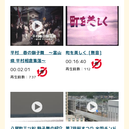
平村 春の獅子舞 ～富山
町を美しく [無音]
県 平村相倉集落～
00:16:40
00:02:01
再生回数：112
再生回数：737
八尾町三ツ松 獅子舞の紹介
第7回桜まつり 全国チンド