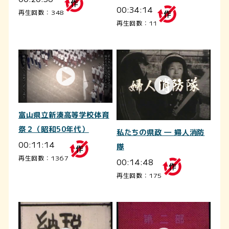
00:34:14
再生回数：348
再生回数：11
富山県立新湊高等学校体育
祭２（昭和50年代）
私たちの県政 ― 婦人消防
00:11:14
隊
再生回数：1367
00:14:48
再生回数：175