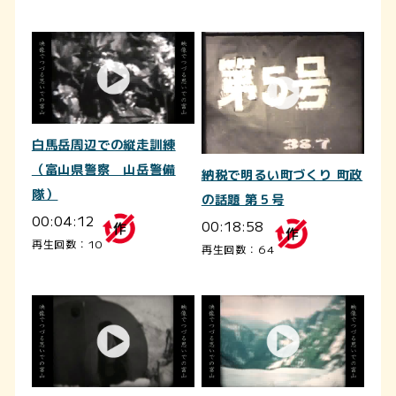
白馬岳周辺での縦走訓練
（富山県警察 山岳警備
納税で明るい町づくり 町政
隊）
の話題 第５号
00:04:12
00:18:58
再生回数：10
再生回数：64