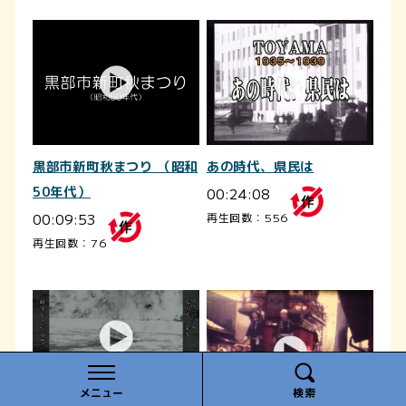
黒部市新町秋まつり （昭和
あの時代、県民は
50年代）
00:24:08
00:09:53
再生回数：556
再生回数：76
メニュー
検索
庄川峡豪雪（昭和38年）