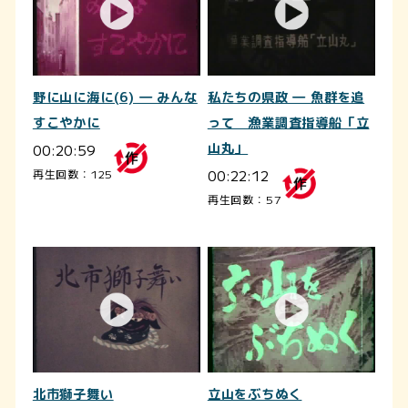
野に山に海に(6) ― みんな
私たちの県政 ― 魚群を追
すこやかに
って 漁業調査指導船「立
00:20:59
山丸」
00:22:12
再生回数：125
再生回数：57
北市獅子舞い
立山をぶちぬく