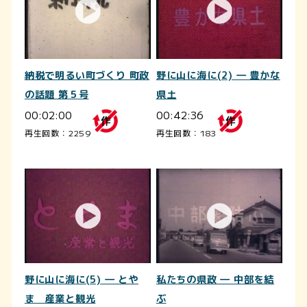
納税で明るい町づくり 町政
野に山に海に(2) ― 豊かな
の話題 第５号
県土
00:02:00
00:42:36
再生回数：2259
再生回数：183
野に山に海に(5) ― とや
私たちの県政 ― 中部を結
ま 産業と観光
ぶ