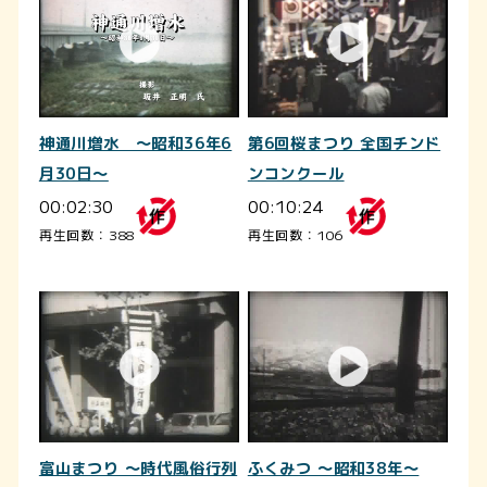
神通川増水 ～昭和36年6
第6回桜まつり 全国チンド
月30日～
ンコンクール
00:02:30
00:10:24
再生回数：388
再生回数：106
富山まつり ～時代風俗行列
ふくみつ ～昭和38年～