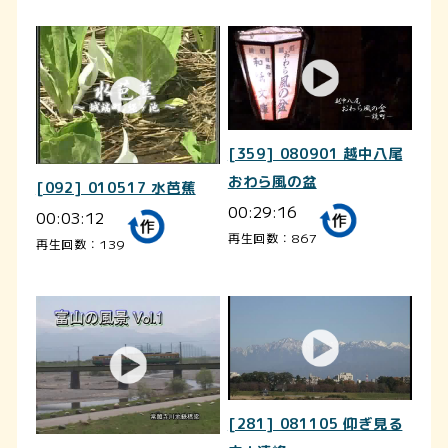
[359] 080901 越中八尾
おわら風の盆
[092] 010517 水芭蕉
00:29:16
00:03:12
再生回数：867
再生回数：139
[281] 081105 仰ぎ見る