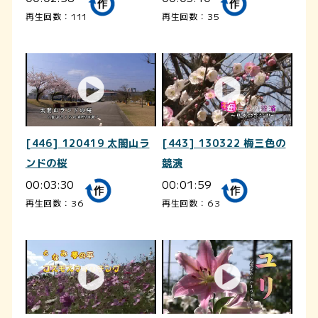
再生回数：111
再生回数：35
[446] 120419 太閤山ラ
[443] 130322 梅三色の
ンドの桜
競演
00:03:30
00:01:59
再生回数：36
再生回数：63