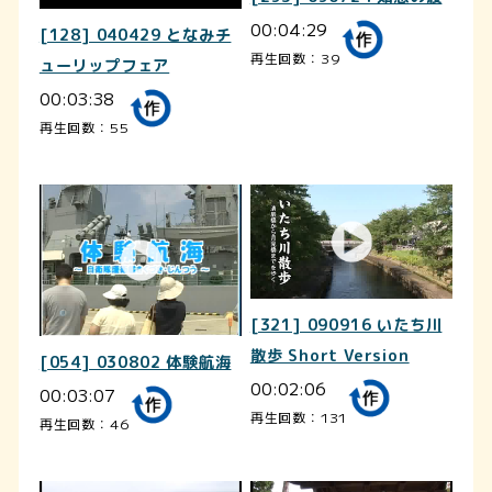
00:04:29
[128] 040429 となみチ
再生回数：39
ューリップフェア
00:03:38
再生回数：55
[321] 090916 いたち川
散歩 Short Version
[054] 030802 体験航海
00:02:06
00:03:07
再生回数：131
再生回数：46