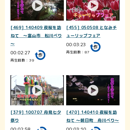
[469] 140409 夜桜を訪
[455] 050508 となみチ
ねて ～富山市 松川べり
ューリップフェア
～
00:03:23
00:02:27
再生回数：87
再生回数：39
[379] 100707 舟見七夕
[470] 140410 夜桜を訪
祭り
ねて ～朝日町 舟川べり～
00:02:58
00:03:10