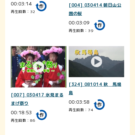
00:03:14
[004] 030414 朝日山公
再生回数：32
園の桜
00:03:09
再生回数：39
[324] 081014 秋 馬場
島
[007] 030417 氷見まる
00:03:58
まげ祭り
再生回数：74
00:18:53
再生回数：86