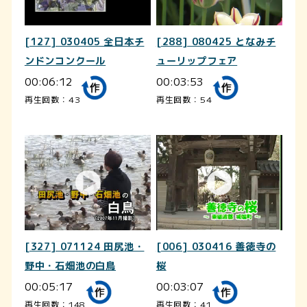
[127] 030405 全日本チ
[288] 080425 となみチ
ンドンコンクール
ューリップフェア
00:06:12
00:03:53
再生回数：43
再生回数：54
[327] 071124 田尻池・
[006] 030416 善徳寺の
野中・石畑池の白鳥
桜
00:05:17
00:03:07
再生回数：148
再生回数：41