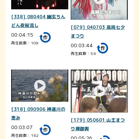
[338] 080404 幽玄ちん
どん夜桜流し
[079] 040703 高岡七夕
00:04:15
まつり
再生回数：109
00:03:44
再生回数：56
[318] 090906 神通川の
恵み
[179] 050601 山王まつ
00:03:07
り裸御輿
再生回数：162
00:05:26