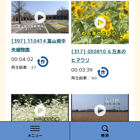
[397] 110414 富山県中
央植物園
[317] 030810 ６万本の
00:04:02
ヒマワリ
再生回数：27
00:03:39
再生回数：90
[353] 101001 ソバの花
[343] 100609 麦の秋
メニュー
検索