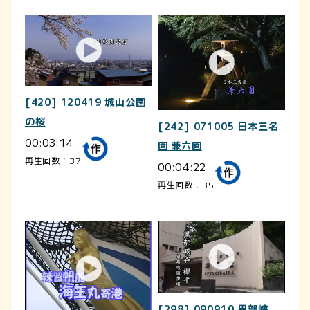
[420] 120419 城山公園
の桜
[242] 071005 日本三名
00:03:14
園 兼六園
再生回数：37
00:04:22
再生回数：35
[298] 090910 黒部峡