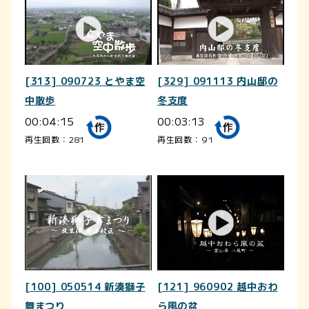
[313] 090723 とやま空
[329] 091113 内山邸の
中散歩
冬支度
00:04:15
00:03:13
再生回数：281
再生回数：91
[100] 050514 新湊獅子
[121] 960902 越中おわ
舞まつり
ら風の盆