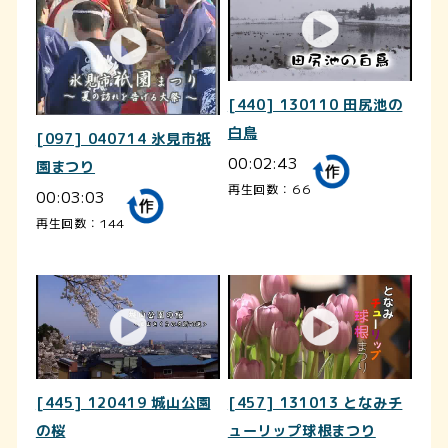
[440] 130110 田尻池の
白鳥
[097] 040714 氷見市祇
00:02:43
園まつり
再生回数：66
00:03:03
再生回数：144
[445] 120419 城山公園
[457] 131013 となみチ
の桜
ューリップ球根まつり