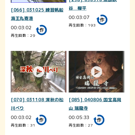
谷 欅平
[066] 031025 練習帆船
00:03:07
海王丸寄港
再生回数：193
00:03:02
再生回数：29
[070] 031108 深秋の松
[085] 040806 国宝高岡
川べり
山 瑞龍寺
00:03:02
00:05:33
再生回数：31
再生回数：27