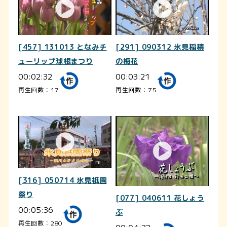
[457] 131013 となみチ
[291] 090312 氷見稲積
ューリップ球根まつり
の梅花
00:02:32
00:03:21
再生回数：17
再生回数：75
[316] 050714 氷見祇園
祭り
[077] 040611 花しょう
00:05:36
ぶ
再生回数：280
00:04:32