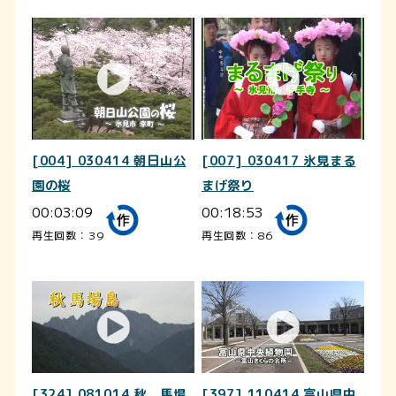
[004] 030414 朝日山公
[007] 030417 氷見まる
園の桜
まげ祭り
00:03:09
00:18:53
再生回数：39
再生回数：86
[324] 081014 秋 馬場
[397] 110414 富山県中