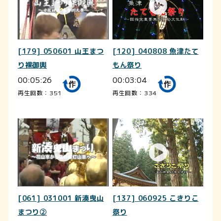
[179] 050601 山王まつ
[120] 040808 魚津たて
り裸御輿
もん祭り
00:05:26
00:03:04
再生回数：351
再生回数：334
[061] 031001 新湊曳山
[137] 060925 こきりこ
まつり②
祭り