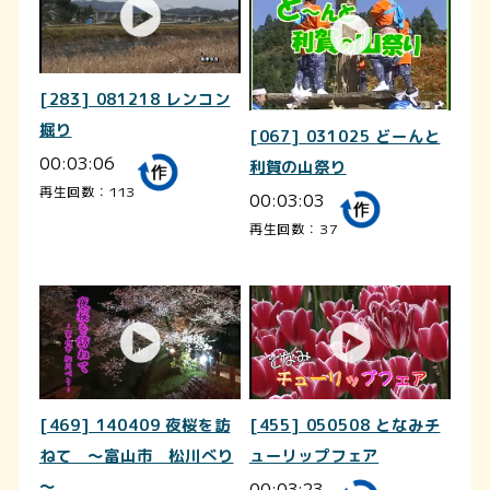
[283] 081218 レンコン
掘り
[067] 031025 どーんと
00:03:06
利賀の山祭り
再生回数：113
00:03:03
再生回数：37
[469] 140409 夜桜を訪
[455] 050508 となみチ
ねて ～富山市 松川べり
ューリップフェア
～
00:03:23