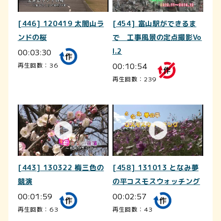
[446] 120419 太閤山ラ
[454] 富山駅ができるま
ンドの桜
で 工事風景の定点撮影Vo
00:03:30
l.2
00:10:54
再生回数：36
再生回数：239
[443] 130322 梅三色の
[458] 131013 となみ夢
競演
の平コスモスウォッチング
00:01:59
00:02:57
再生回数：63
再生回数：43