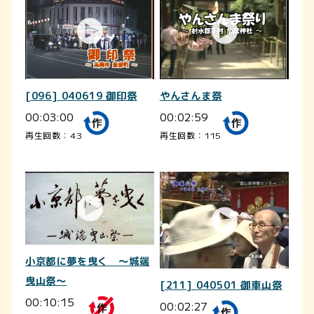
[096] 040619 御印祭
やんさんま祭
00:03:00
00:02:59
再生回数：43
再生回数：115
小京都に夢を曳く ～城端
曳山祭～
[211] 040501 御車山祭
00:10:15
00:02:27