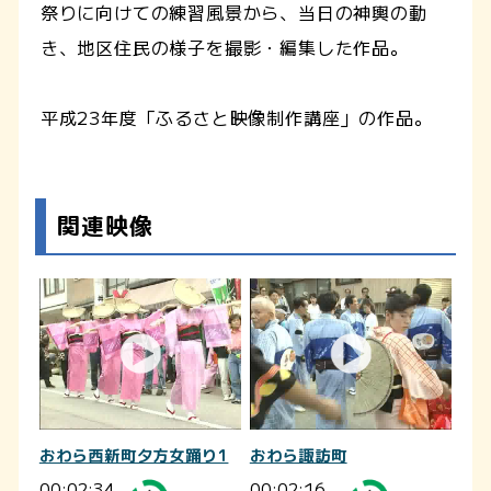
祭りに向けての練習風景から、当日の神輿の動
き、地区住民の様子を撮影・編集した作品。
平成23年度「ふるさと映像制作講座」の作品。
関連映像
おわら西新町夕方女踊り1
おわら諏訪町
00:02:34
00:02:16