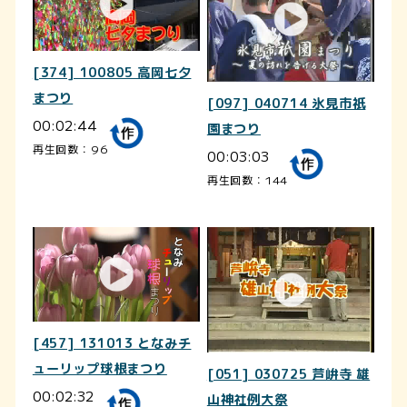
[374] 100805 高岡七夕
まつり
[097] 040714 氷見市祇
00:02:44
園まつり
再生回数：96
00:03:03
再生回数：144
[457] 131013 となみチ
ューリップ球根まつり
[051] 030725 芦峅寺 雄
00:02:32
山神社例大祭