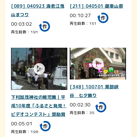
[089] 040923 海老江曳
[211] 040501 御車山祭
山まつり
00:10:27
00:03:02
再生回数：151
再生回数：191
[348] 100701 黒部峡
谷 七夕飾り
下村加茂神社の稚児舞｜平
00:02:30
成10年度「ふるさと発見！
再生回数：35
ビデオコンテスト」奨励賞
00:05:01
再生回数：196