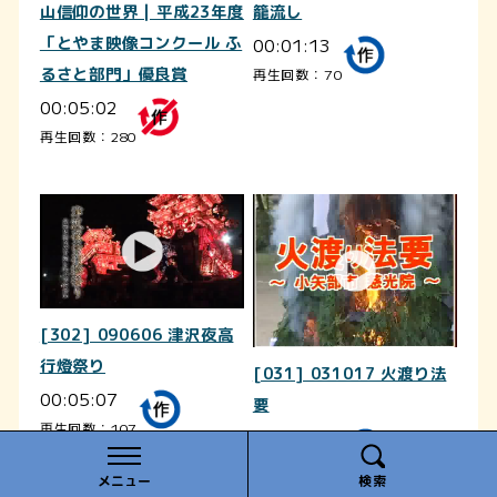
山信仰の世界 | 平成23年度
籠流し
「とやま映像コンクール ふ
00:01:13
るさと部門」優良賞
再生回数：70
00:05:02
再生回数：280
[302] 090606 津沢夜高
行燈祭り
[031] 031017 火渡り法
00:05:07
要
再生回数：107
00:17:47
再生回数：38
メニュー
検索