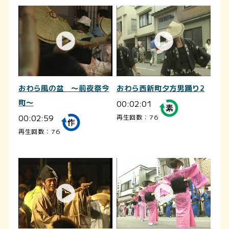
おわら風の盆 ～前夜祭今
おわら西新町夕方男踊り2
町～
00:02:01
00:02:59
再生回数：76
再生回数：76