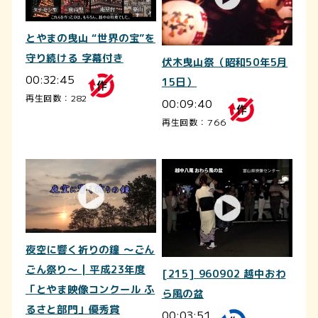
とやまの曳山 “世界の宝”を
守り続ける 字幕付き
伏木曳山祭（昭和50年5月
00:32:45
15日）
再生回数：282
00:09:40
再生回数：766
夜空に響く祈りの鐘 ～ごん
ごん祭り～ | 平成23年度
[215] 960902 越中おわ
「とやま映像コンクール ふ
ら風の盆
るさと部門」優秀賞
00:03:51