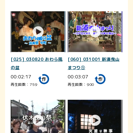
[025] 030820 おわら風
[060] 031001 新湊曳山
の盆
まつり①
00:02:17
00:03:07
再生回数：759
再生回数：900