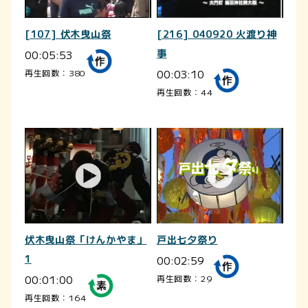
[107] 伏木曳山祭
[216] 040920 火渡り神
00:05:53
事
00:03:10
再生回数：380
再生回数：44
伏木曳山祭「けんかやま」
戸出七夕祭り
1
00:02:59
00:01:00
再生回数：29
再生回数：164