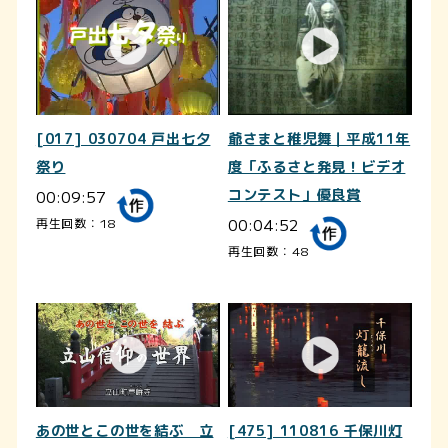
[017] 030704 戸出七夕
爺さまと稚児舞｜平成11年
祭り
度「ふるさと発見！ビデオ
00:09:57
コンテスト」優良賞
00:04:52
再生回数：18
再生回数：48
あの世とこの世を結ぶ 立
[475] 110816 千保川灯