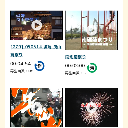
[279] 050514 城端 曳山
宵祭り
南砺菊祭り
00:04:54
00:03:00
再生回数：86
再生回数：5