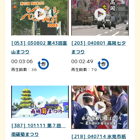
[053] 030802 第43回富
[203] 040801 高岡七夕
山まつり
まつり
00:03:06
00:02:49
再生回数：36
再生回数：79
[387] 101111 第７回
南砺菊まつり
[218] 040714 氷見市祇