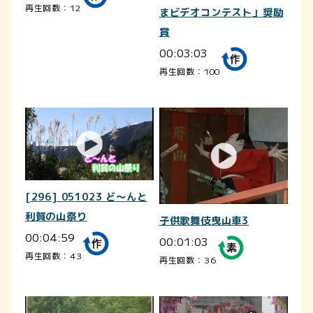
再生回数：12
まビデオコンテスト」奨励
賞
00:03:03
再生回数：100
[296] 051023 ど～んと
利賀の山祭り
子供歌舞伎曳山車3
00:04:59
00:01:03
再生回数：43
再生回数：36