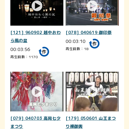
[121] 960902 越中おわ
[078] 040619 御印祭
ら風の盆
00:03:10
00:03:56
再生回数：18
再生回数：1170
[079] 040703 高岡七夕
[179] 050601 山王まつ
まつり
り裸御輿