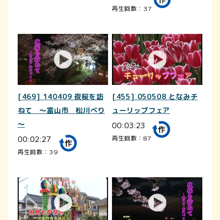
再生回数：37
[469] 140409 夜桜を訪
[455] 050508 となみチ
ねて ～富山市 松川べり
ューリップフェア
～
00:03:23
00:02:27
再生回数：87
再生回数：39