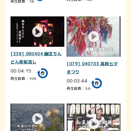
再生回数：18
[338] 080404 幽玄ちん
どん夜桜流し
[079] 040703 高岡七夕
00:04:15
まつり
再生回数：109
00:03:44
再生回数：56