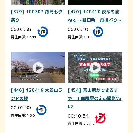
[379] 100707 舟見七夕
[470] 140410 夜桜を訪
祭り
ねて ～朝日町 舟川べり～
00:02:58
00:03:10
再生回数：111
再生回数：35
[446] 120419 太閤山ラ
[454] 富山駅ができるま
ンドの桜
で 工事風景の定点撮影Vo
00:03:30
l.2
00:10:54
再生回数：36
再生回数：239