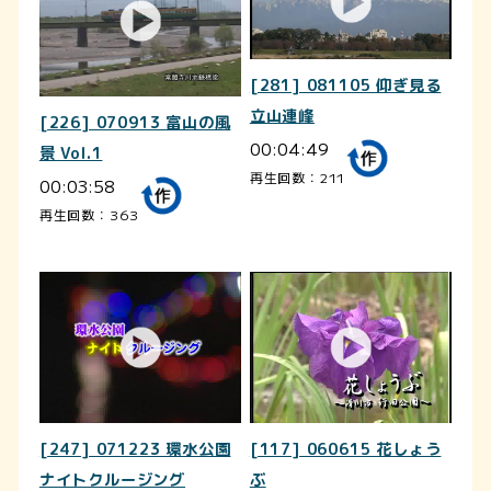
[281] 081105 仰ぎ見る
立山連峰
[226] 070913 富山の風
00:04:49
景 Vol.1
再生回数：211
00:03:58
再生回数：363
[247] 071223 環水公園
[117] 060615 花しょう
ナイトクルージング
ぶ