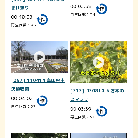
00:03:58
まげ祭り
再生回数：74
00:18:53
再生回数：86
[397] 110414 富山県中
央植物園
[317] 030810 ６万本の
00:04:02
ヒマワリ
再生回数：27
00:03:39
再生回数：90