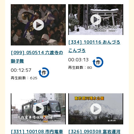
[334] 100116 おんづろ
こんづろ
[099] 050514 六渡寺の
00:03:13
獅子舞
再生回数：80
00:12:57
再生回数：625
[331] 100108 市内電車
[326] 090308 富岩運河