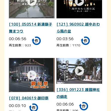
[100] 050514 新湊獅子
[121] 960902 越中おわ
舞まつり
ら風の盆
00:06:56
00:03:56
再生回数：923
再生回数：1170
[336] 091223 護國神社
の師走
[078] 040619 御印祭
00:06:06
00:03:10
再生回数：106