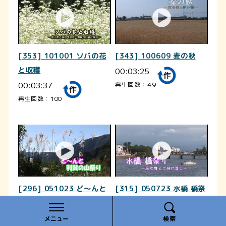
[353] 101001 ソバの花
[343] 100609 麦の秋
と収穫
00:03:25
00:03:37
再生回数：49
再生回数：100
[296] 051023 ど～んと
[315] 050723 水橋 橋祭
利賀の山祭り
り
00:04:59
00:05:09
メニュー
検索