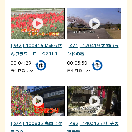
[332] 100416 にゅうぜ
[471] 120419 太閤山ラ
んフラワーロード2010
ンドの桜
00:04:29
00:03:30
再生回数：59
再生回数：34
[374] 100805 高岡七夕
[493] 140312 小川寺の
まつり
獅子舞