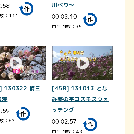
2:58
川べり～
00:03:10
数：111
再生回数：35
] 130322 梅三
[458] 131013 とな
競演
み夢の平コスモスウォ
1:59
ッチング
00:02:57
数：63
再生回数：43