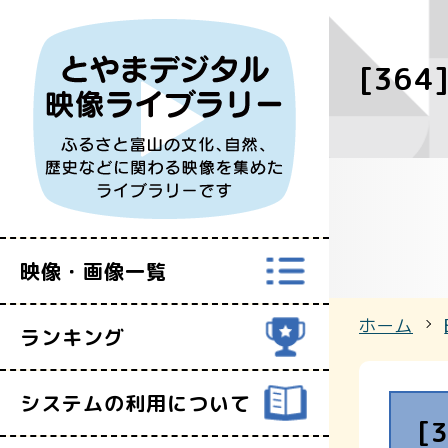
[364
すべての映
富山県映像セ
映像・画像一覧
ホーム
ランキング
システムの利用について
[