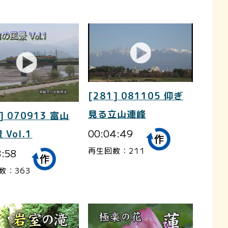
[281] 081105 仰ぎ
見る立山連峰
] 070913 富山
00:04:49
 Vol.1
再生回数：211
3:58
数：363