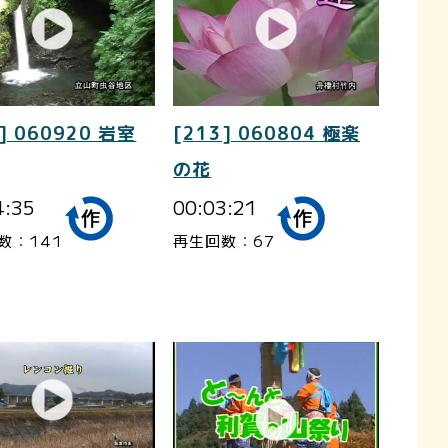
] 060920 岩室
[213] 060804 極楽
の花
4:35
00:03:21
数：141
再生回数：67