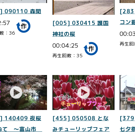
] 090110 森閑
[283
2:57
コン
[005] 030415 護国
00:0
数：36
神社の桜
再生回
00:04:25
再生回数：35
] 140409 夜桜
[455] 050508 とな
[379
ねて ～富山市
みチューリップフェア
七夕