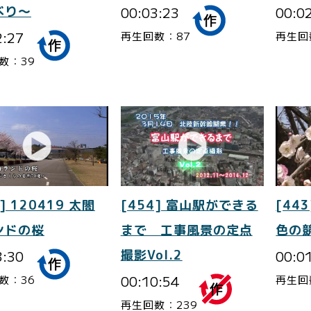
べり～
00:03:23
00:0
2:27
再生回数：87
再生回
数：39
] 120419 太閤
[454] 富山駅ができる
[443
ンドの桜
まで 工事風景の定点
色の
3:30
撮影Vol.2
00:0
00:10:54
数：36
再生回
再生回数：239