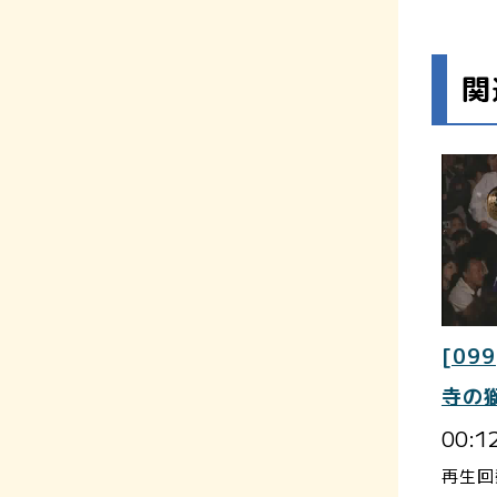
関
[099
寺の
00:1
再生回