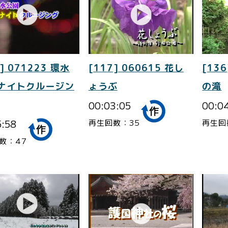
] 071223 環水
[117] 060615 花し
[136
 ナイトクルージン
ょうぶ
の滝
00:03:05
00:0
5:58
再生回数：35
再生回
数：47