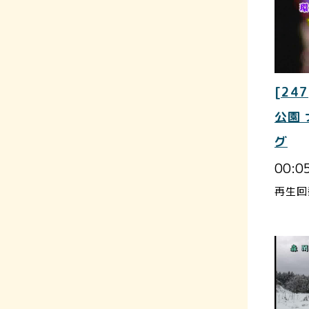
[247
公園
グ
00:0
再生回