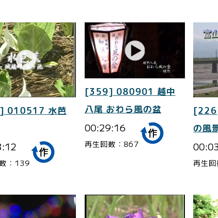
[359] 080901 越中
八尾 おわら風の盆
] 010517 水芭
[226
00:29:16
の風景
再生回数：867
3:12
00:0
数：139
再生回