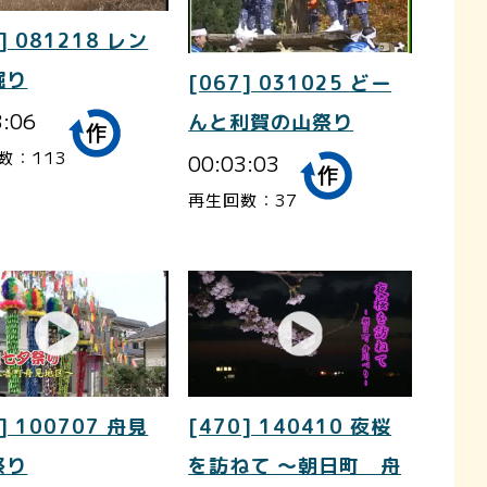
] 081218 レン
掘り
[067] 031025 どー
3:06
んと利賀の山祭り
数：113
00:03:03
再生回数：37
] 100707 舟見
[470] 140410 夜桜
祭り
を訪ねて ～朝日町 舟