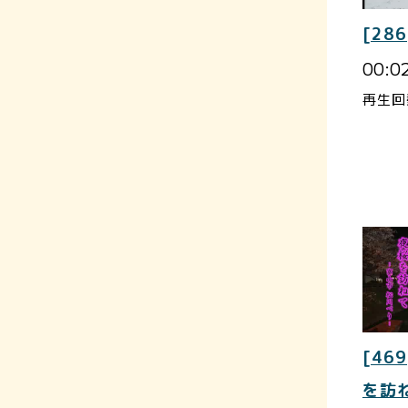
[286
00:0
再生回
[469
を訪