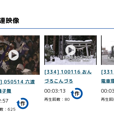
連映像
[334] 100116 おん
[331
づろこんづろ
電車
] 050514 六渡
00:03:13
00:0
獅子舞
再生回数：80
再生回
2:57
数：625