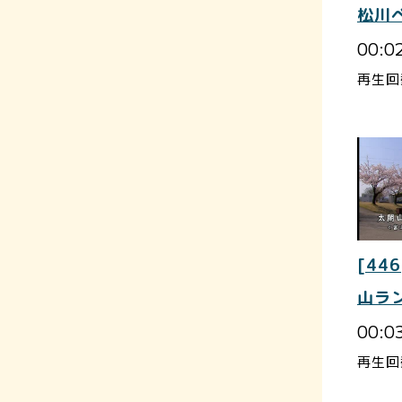
松川
00:0
再生回
[446
山ラ
00:0
再生回