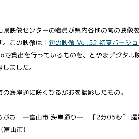
県映像センターの職員が県内各地の旬の映像を
す。この映像は「
旬の映像 Vol.52 初夏バージ
ideoで貸出を行っているものを、とやまデジタ
録しました。
市の海岸通に咲くひるがおを撮影したもの。
るがお ―富山市 海岸通り― ［2分06秒］ 撮影
(富山市)