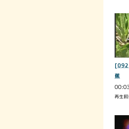
[092
蕉
00:0
再生回