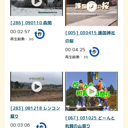
[286] 090110 森閑
00:02:57
[005] 030415 護国神社
再生回数：36
の桜
00:04:25
再生回数：35
[283] 081218 レンコン
掘り
[067] 031025 どーんと
00:03:06
利賀の山祭り