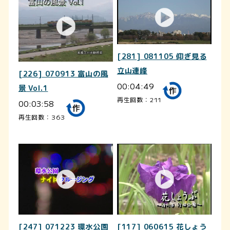
[281] 081105 仰ぎ見る
立山連峰
[226] 070913 富山の風
00:04:49
景 Vol.1
再生回数：211
00:03:58
再生回数：363
[247] 071223 環水公園
[117] 060615 花しょう