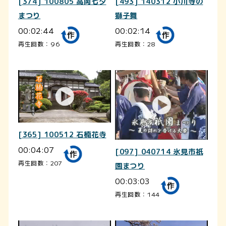
[374] 100805 高岡七夕
[493] 140312 小川寺の
まつり
獅子舞
00:02:44
00:02:14
再生回数：96
再生回数：28
[365] 100512 石楠花寺
00:04:07
[097] 040714 氷見市祇
再生回数：207
園まつり
00:03:03
再生回数：144