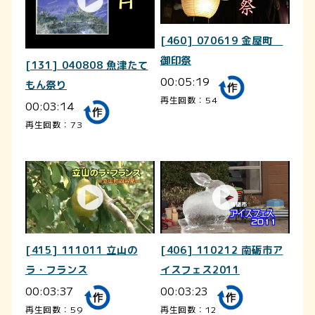
[460] 070619 金屋町
御印祭
[131] 040808 魚津たて
00:05:19
もん祭り
再生回数：54
00:03:14
再生回数：73
[415] 111011 立山の
[406] 110212 南砺市ア
ラ・フランス
イスフェス2011
00:03:37
00:03:23
再生回数：59
再生回数：12