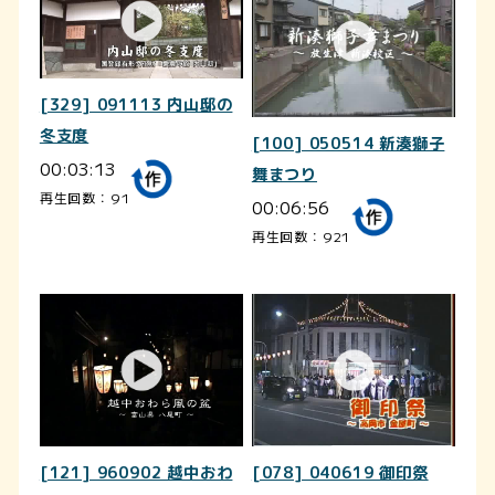
[329] 091113 内山邸の
冬支度
[100] 050514 新湊獅子
00:03:13
舞まつり
再生回数：91
00:06:56
再生回数：921
[121] 960902 越中おわ
[078] 040619 御印祭