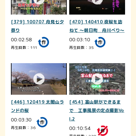
[379] 100707 舟見七夕
[470] 140410 夜桜を訪
祭り
ねて ～朝日町 舟川べり～
00:02:58
00:03:10
再生回数：111
再生回数：35
[446] 120419 太閤山ラ
[454] 富山駅ができるま
ンドの桜
で 工事風景の定点撮影Vo
00:03:30
l.2
00:10:54
再生回数：36
再生回数：239