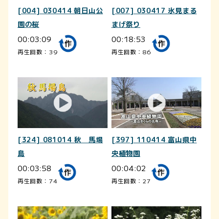
[004] 030414 朝日山公
[007] 030417 氷見まる
園の桜
まげ祭り
00:03:09
00:18:53
再生回数：39
再生回数：86
[324] 081014 秋 馬場
[397] 110414 富山県中
島
央植物園
00:03:58
00:04:02
再生回数：74
再生回数：27