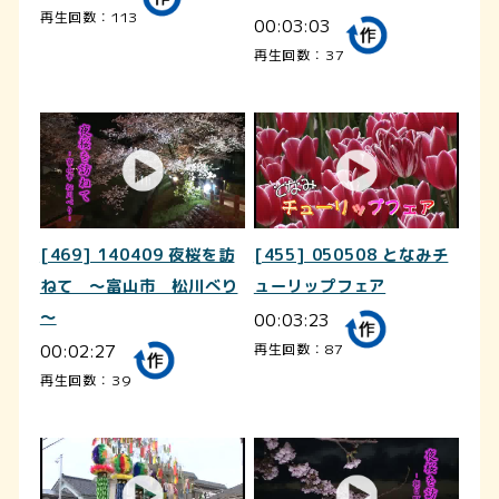
再生回数：113
00:03:03
再生回数：37
[469] 140409 夜桜を訪
[455] 050508 となみチ
ねて ～富山市 松川べり
ューリップフェア
～
00:03:23
00:02:27
再生回数：87
再生回数：39