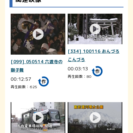
[334] 100116 おんづろ
こんづろ
[099] 050514 六渡寺の
00:03:13
獅子舞
再生回数：80
00:12:57
再生回数：625