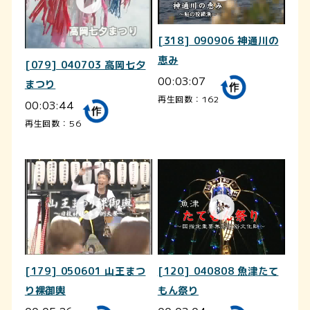
[318] 090906 神通川の
恵み
[079] 040703 高岡七夕
00:03:07
まつり
再生回数：162
00:03:44
再生回数：56
[179] 050601 山王まつ
[120] 040808 魚津たて
り裸御輿
もん祭り