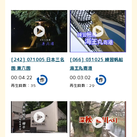
[242] 071005 日本三名
[066] 031025 練習帆船
園 兼六園
海王丸寄港
00:04:22
00:03:02
再生回数：35
再生回数：29