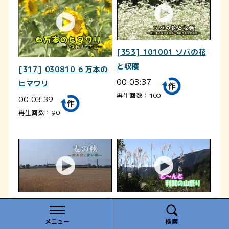
[353] 101001 ソバの花
と収穫
[317] 030810 ６万本の
00:03:37
ヒマワリ
再生回数：100
00:03:39
再生回数：90
[343] 100609 麦の秋
[296] 051023 ど～んと
00:03:25
利賀の山祭り
メニュー
検索