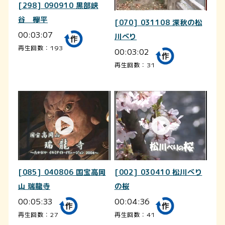
[298] 090910 黒部峡
谷 欅平
[070] 031108 深秋の松
00:03:07
川べり
再生回数：193
00:03:02
再生回数：31
[085] 040806 国宝高岡
[002] 030410 松川べり
山 瑞龍寺
の桜
00:05:33
00:04:36
再生回数：27
再生回数：41