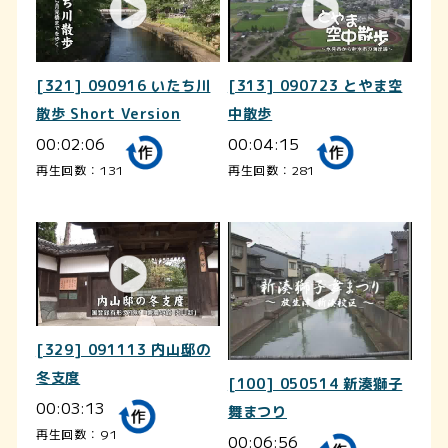
[321] 090916 いたち川
[313] 090723 とやま空
散歩 Short Version
中散歩
00:02:06
00:04:15
再生回数：131
再生回数：281
[329] 091113 内山邸の
冬支度
[100] 050514 新湊獅子
00:03:13
舞まつり
再生回数：91
00:06:56