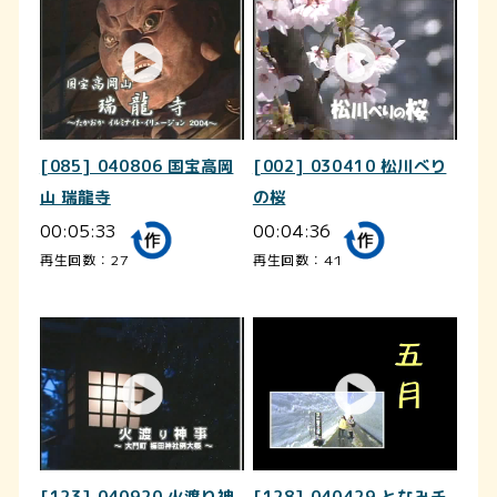
[085] 040806 国宝高岡
[002] 030410 松川べり
山 瑞龍寺
の桜
00:05:33
00:04:36
再生回数：27
再生回数：41
[123] 040920 火渡り神
[128] 040429 となみチ