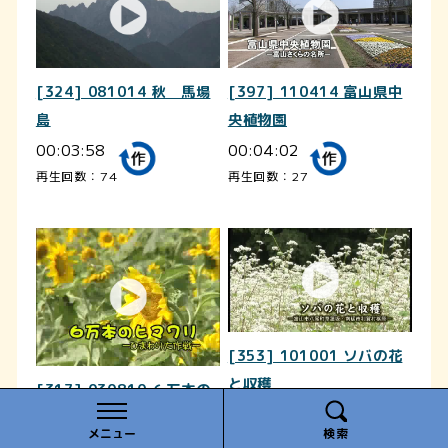
[324] 081014 秋 馬場
[397] 110414 富山県中
島
央植物園
00:03:58
00:04:02
再生回数：74
再生回数：27
[353] 101001 ソバの花
と収穫
[317] 030810 ６万本の
00:03:37
ヒマワリ
メニュー
検索
再生回数：100
00:03:39