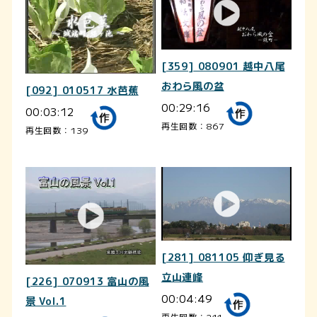
[359] 080901 越中八尾
おわら風の盆
[092] 010517 水芭蕉
00:29:16
00:03:12
再生回数：867
再生回数：139
[281] 081105 仰ぎ見る
立山連峰
[226] 070913 富山の風
00:04:49
景 Vol.1
再生回数：211