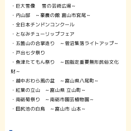
・巨大雪像 雪の芸術広場～
・内山邸 ～豪農の館 富山市宮尾～
・全日本チンドンコンクール
・となみチューリップフェア
・五箇山の合掌造り ～菅沼集落ライトアップ～
・戸出七夕祭り
・魚津たてもん祭り ～国指定重要無形民俗文化
財～
・越中おわら風の盆 ～富山県八尾町～
・紅葉の立山 ～富山県 立山町～
・南砺菊祭り ～南砺市園芸植物園～
・田尻池の白鳥 ～富山市 山本～