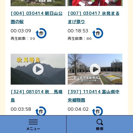
[004] 030414 朝日山公
[007] 030417 氷見まる
園の桜
まげ祭り
00:03:09
00:18:53
再生回数：39
再生回数：86
[324] 081014 秋 馬場
[397] 110414 富山県中
島
央植物園
00:03:58
00:04:02
再生回数：74
再生回数：27
メニュー
検索