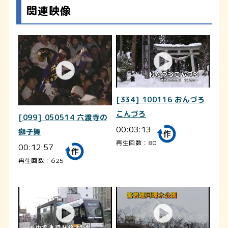
関連映像
[334] 100116 おんづろ
こんづろ
[099] 050514 六渡寺の
00:03:13
獅子舞
再生回数：80
00:12:57
再生回数：625