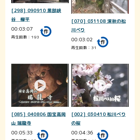
[298] 090910 黒部峡
谷 欅平
[070] 031108 深秋の松
00:03:07
川べり
再生回数：193
00:03:02
再生回数：31
[085] 040806 国宝高岡
[002] 030410 松川べり
山 瑞龍寺
の桜
00:05:33
00:04:36