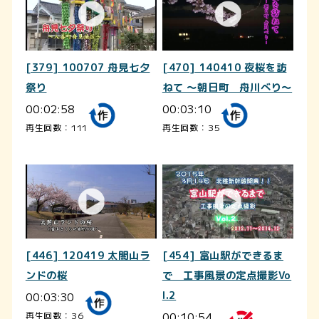
[379] 100707 舟見七夕
[470] 140410 夜桜を訪
祭り
ねて ～朝日町 舟川べり～
00:02:58
00:03:10
再生回数：111
再生回数：35
[446] 120419 太閤山ラ
[454] 富山駅ができるま
ンドの桜
で 工事風景の定点撮影Vo
00:03:30
l.2
00:10:54
再生回数：36