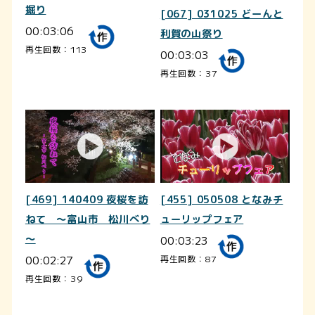
掘り
[067] 031025 どーんと
00:03:06
利賀の山祭り
再生回数：113
00:03:03
再生回数：37
[469] 140409 夜桜を訪
[455] 050508 となみチ
ねて ～富山市 松川べり
ューリップフェア
～
00:03:23
00:02:27
再生回数：87
再生回数：39