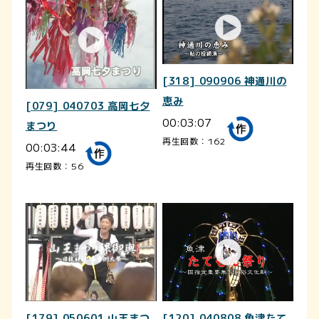
[318] 090906 神通川の
恵み
[079] 040703 高岡七夕
00:03:07
まつり
再生回数：162
00:03:44
再生回数：56
[179] 050601 山王まつ
[120] 040808 魚津たて