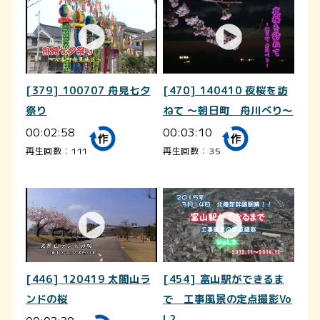
[379] 100707 舟見七夕
[470] 140410 夜桜を訪
祭り
ねて ～朝日町 舟川べり～
00:02:58
00:03:10
再生回数：111
再生回数：35
[446] 120419 太閤山ラ
[454] 富山駅ができるま
ンドの桜
で 工事風景の定点撮影Vo
l.2