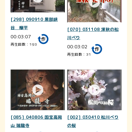
[298] 090910 黒部峡
谷 欅平
[070] 031108 深秋の松
00:03:07
川べり
再生回数：193
00:03:02
再生回数：31
[085] 040806 国宝高岡
[002] 030410 松川べり
山 瑞龍寺
の桜