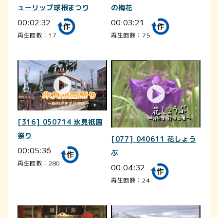
ューリップ球根まつり
の梅花
00:02:32
00:03:21
再生回数：17
再生回数：75
[316] 050714 氷見祇園
祭り
[077] 040611 花しょう
00:05:36
ぶ
再生回数：280
00:04:32
再生回数：24