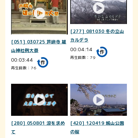
[277] 081030 冬の立山
カルデラ
[051] 030725 芦峅寺 雄
00:04:14
山神社例大祭
再生回数：79
00:03:44
再生回数：76
[280] 050801 涼を求め
[420] 120419 城山公園
て
の桜