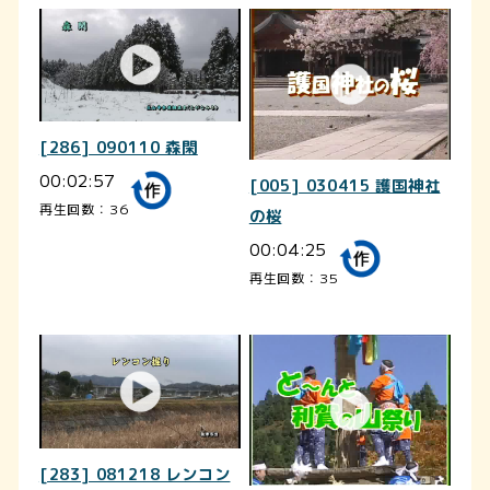
[286] 090110 森閑
00:02:57
[005] 030415 護国神社
再生回数：36
の桜
00:04:25
再生回数：35
[283] 081218 レンコン