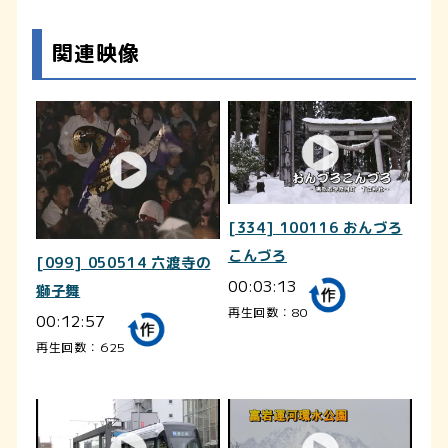
関連映像
[334] 100116 おんづろ
こんづろ
[099] 050514 六渡寺の
00:03:13
獅子舞
再生回数：80
00:12:57
再生回数：625