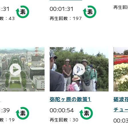
再生回
1:31
00:01:31
数：43
再生回数：197
7
弥陀ヶ原の散策1
砺波
1:39
00:00:54
チュ
00:0
数：19
再生回数：30