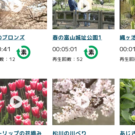
のブロンズ
春の富山城址公園1
縄ヶ
0:41
00:05:01
00:0
数：12
再生回数：52
再生回
ーリップの花摘み
松川の川べり
あじ