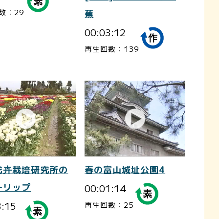
数：29
蕉
00:03:12
再生回数：139
花卉栽培研究所の
春の富山城址公園4
ーリップ
00:01:14
3:15
再生回数：25