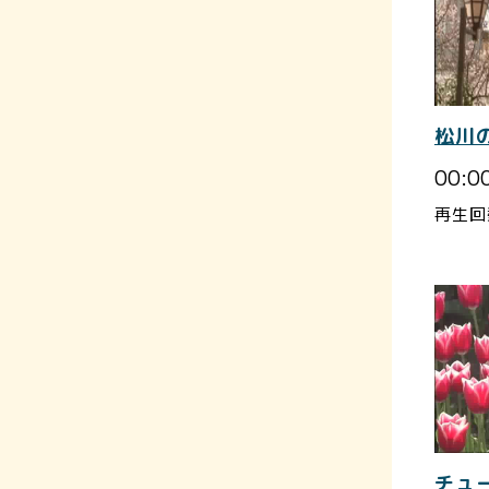
松川
00:0
再生回
チュ