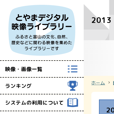
201
すべての映
富山県映像セ
映像・画像一覧
ホーム
ランキング
システムの利用について
2