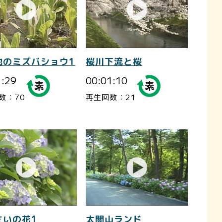
池のミズバショウ1
桜川下流と桜
1:29
00:01:10
数：70
再生回数：21
さいの花1
太閤山ランド