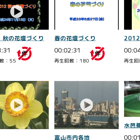
2 秋の花壇づくり
春の花壇づくり
201
3:31
00:02:31
00:0
数：55
再生回数：180
再生回
水芭
00:0
富山市内各地