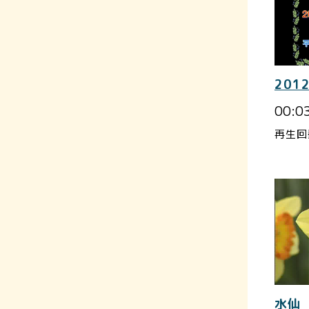
201
00:0
再生回
水仙