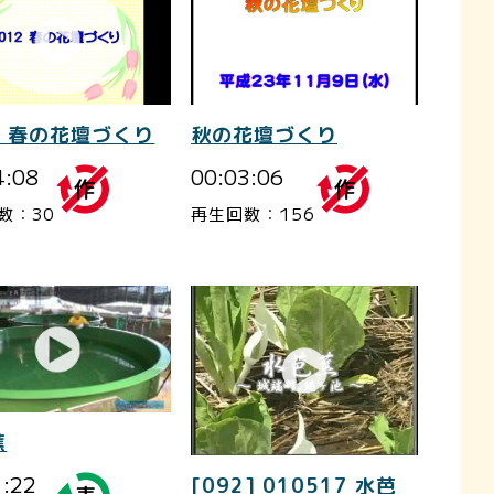
2 春の花壇づくり
秋の花壇づくり
4:08
00:03:06
数：30
再生回数：156
蕉
1:22
[092] 010517 水芭