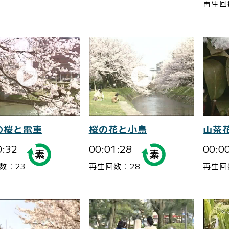
再生回
の桜と電車
桜の花と小鳥
山茶
0:32
00:01:28
00:0
数：23
再生回数：28
再生回