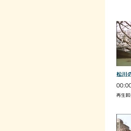
松川
00:0
再生回