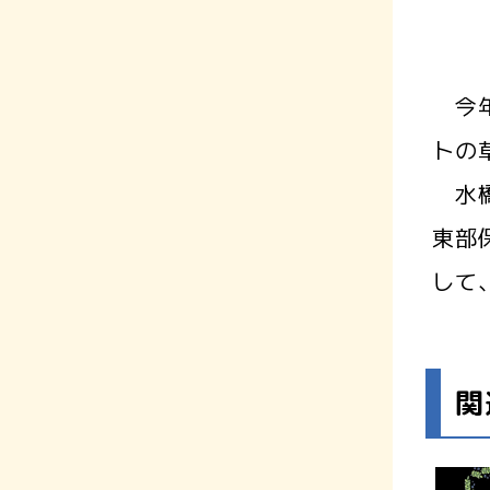
今年
トの
水橋
東部
して
関