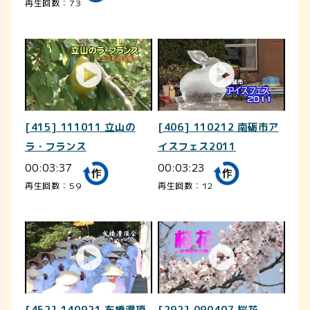
再生回数：73
[415] 111011 立山の
[406] 110212 南砺市ア
ラ・フランス
イスフェス2011
00:03:37
00:03:23
再生回数：59
再生回数：12
[452] 140921 布橋灌頂
[292] 090407 桜花