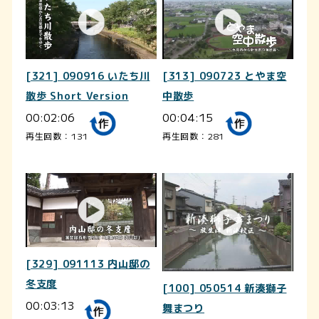
[321] 090916 いたち川
[313] 090723 とやま空
散歩 Short Version
中散歩
00:02:06
00:04:15
再生回数：131
再生回数：281
[329] 091113 内山邸の
冬支度
[100] 050514 新湊獅子
00:03:13
舞まつり