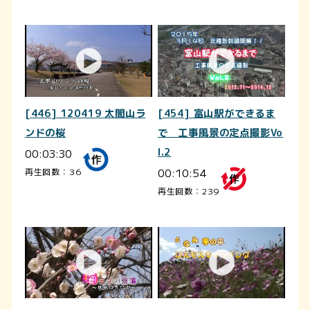
[446] 120419 太閤山ラ
[454] 富山駅ができるま
ンドの桜
で 工事風景の定点撮影Vo
00:03:30
l.2
00:10:54
再生回数：36
再生回数：239