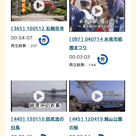
[365] 100512 石楠花寺
00:04:07
[097] 040714 氷見市祇
再生回数：207
園まつり
00:03:03
再生回数：144
[440] 130110 田尻池の
[445] 120419 城山公園
白鳥
の桜