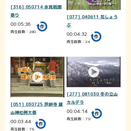
[316] 050714 氷見祇園
祭り
[077] 040611 花しょう
00:05:36
ぶ
再生回数：280
00:04:32
再生回数：24
[277] 081030 冬の立山
カルデラ
[051] 030725 芦峅寺 雄
00:04:14
山神社例大祭
再生回数：79
00:03:44
再生回数：76