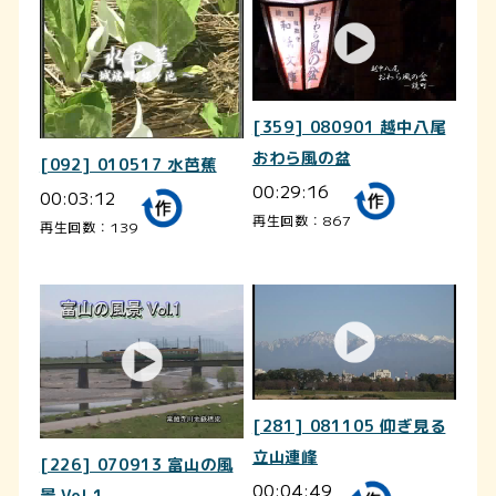
[359] 080901 越中八尾
おわら風の盆
[092] 010517 水芭蕉
00:29:16
00:03:12
再生回数：867
再生回数：139
[281] 081105 仰ぎ見る
立山連峰
[226] 070913 富山の風
00:04:49
景 Vol.1