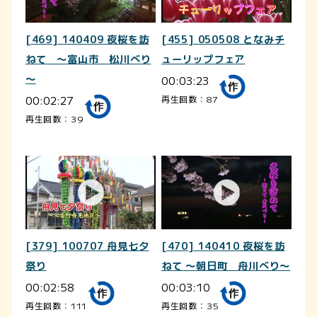
[469] 140409 夜桜を訪
[455] 050508 となみチ
ねて ～富山市 松川べり
ューリップフェア
～
00:03:23
00:02:27
再生回数：87
再生回数：39
[379] 100707 舟見七夕
[470] 140410 夜桜を訪
祭り
ねて ～朝日町 舟川べり～
00:02:58
00:03:10
再生回数：111
再生回数：35