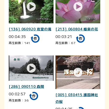
[136] 060920 岩室の滝
[213] 060804 極楽の花
00:04:35
00:03:21
再生回数：141
再生回数：67
[286] 090110 森閑
00:02:57
[005] 030415 護国神社
再生回数：36
の桜
00:04:25