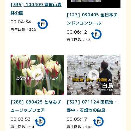
[335] 100409 猿倉山森
林公園
[127] 030405 全日本チ
00:04:34
ンドンコンクール
再生回数：226
00:06:12
再生回数：43
[288] 080425 となみチ
[327] 071124 田尻池・
ューリップフェア
野中・石畑池の白鳥
00:03:53
00:05:17
再生回数：54
再生回数：148