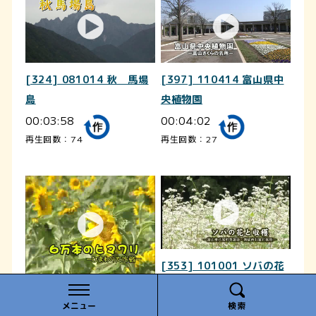
[324] 081014 秋 馬場
[397] 110414 富山県中
島
央植物園
00:03:58
00:04:02
再生回数：74
再生回数：27
[353] 101001 ソバの花
と収穫
[317] 030810 ６万本の
00:03:37
メニュー
検索
ヒマワリ