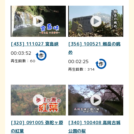
[433] 111027 宮島峡
[356] 100521 剱岳の眺
00:03:52
め
00:02:25
再生回数：60
再生回数：314
[320] 091005 弥陀ヶ原
[340] 100408 高岡古城
の紅葉
公園の桜