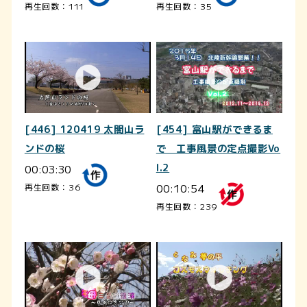
再生回数：111
再生回数：35
[446] 120419 太閤山ラ
[454] 富山駅ができるま
ンドの桜
で 工事風景の定点撮影Vo
00:03:30
l.2
00:10:54
再生回数：36
再生回数：239