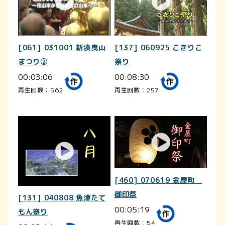
[061] 031001 新湊曳山
[137] 060925 こきりこ
まつり②
祭り
00:03:06
00:08:30
再生回数：562
再生回数：257
[460] 070619 金屋町
御印祭
[131] 040808 魚津たて
00:05:19
もん祭り
再生回数：54