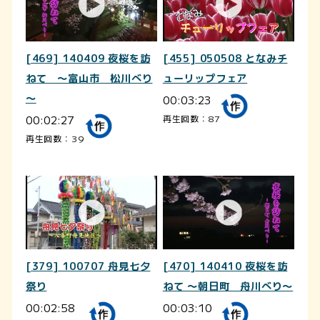
[469] 140409 夜桜を訪
[455] 050508 となみチ
ねて ～富山市 松川べり
ューリップフェア
～
00:03:23
00:02:27
再生回数：87
再生回数：39
[379] 100707 舟見七夕
[470] 140410 夜桜を訪
祭り
ねて ～朝日町 舟川べり～
00:02:58
00:03:10