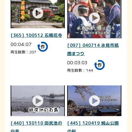
[365] 100512 石楠花寺
00:04:07
[097] 040714 氷見市祇
再生回数：207
園まつり
00:03:03
再生回数：144
[440] 130110 田尻池の
[445] 120419 城山公園
白鳥
の桜