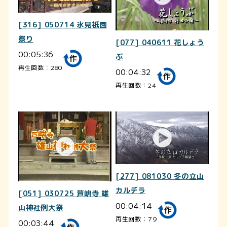
[316] 050714 氷見祇園
祭り
[077] 040611 花しょう
00:05:36
ぶ
再生回数：280
00:04:32
再生回数：24
[277] 081030 冬の立山
カルデラ
[051] 030725 芦峅寺 雄
00:04:14
山神社例大祭
再生回数：79
00:03:44