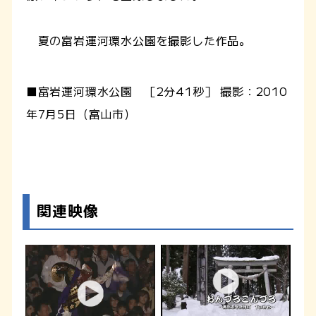
夏の富岩運河環水公園を撮影した作品。
■富岩運河環水公園 ［2分41秒］ 撮影：2010
年7月5日（富山市）
関連映像