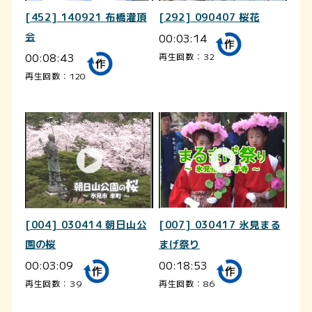
[452] 140921 布橋灌頂
[292] 090407 桜花
会
00:03:14
00:08:43
再生回数：32
再生回数：120
[004] 030414 朝日山公
[007] 030417 氷見まる
園の桜
まげ祭り
00:03:09
00:18:53
再生回数：39
再生回数：86