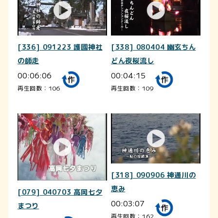
[336] 091223 護國神社
[338] 080404 幽玄ちん
の師走
どん夜桜流し
00:06:06
00:04:15
再生回数：106
再生回数：109
[318] 090906 神通川の
恵み
[079] 040703 高岡七夕
00:03:07
まつり
再生回数：162