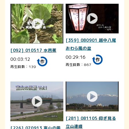
[359] 080901 越中八尾
おわら風の盆
[092] 010517 水芭蕉
00:29:16
00:03:12
再生回数：867
再生回数：139
[281] 081105 仰ぎ見る
立山連峰
[226] 070913 富山の風