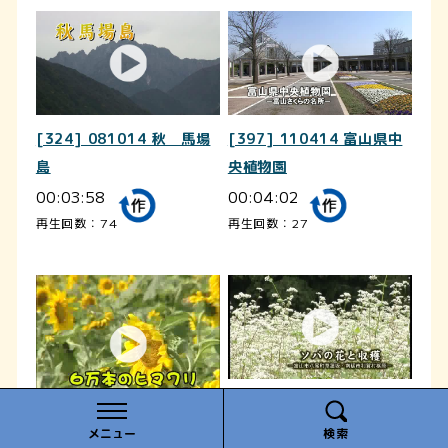
[324] 081014 秋 馬場
[397] 110414 富山県中
島
央植物園
00:03:58
00:04:02
再生回数：74
再生回数：27
[353] 101001 ソバの花
と収穫
メニュー
検索
[317] 030810 ６万本の