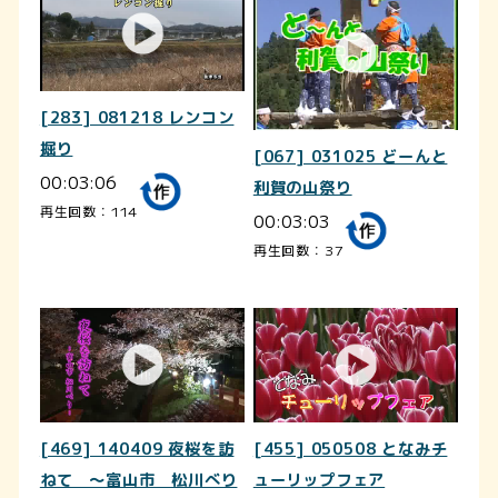
[283] 081218 レンコン
掘り
[067] 031025 どーんと
00:03:06
利賀の山祭り
再生回数：114
00:03:03
再生回数：37
[469] 140409 夜桜を訪
[455] 050508 となみチ
ねて ～富山市 松川べり
ューリップフェア