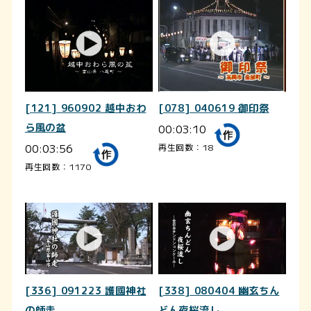
[121] 960902 越中おわ
[078] 040619 御印祭
ら風の盆
00:03:10
00:03:56
再生回数：18
再生回数：1170
[336] 091223 護國神社
[338] 080404 幽玄ちん
の師走
どん夜桜流し