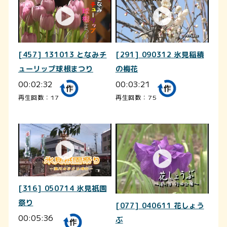
[457] 131013 となみチ
[291] 090312 氷見稲積
ューリップ球根まつり
の梅花
00:02:32
00:03:21
再生回数：17
再生回数：75
[316] 050714 氷見祇園
祭り
[077] 040611 花しょう
00:05:36
ぶ