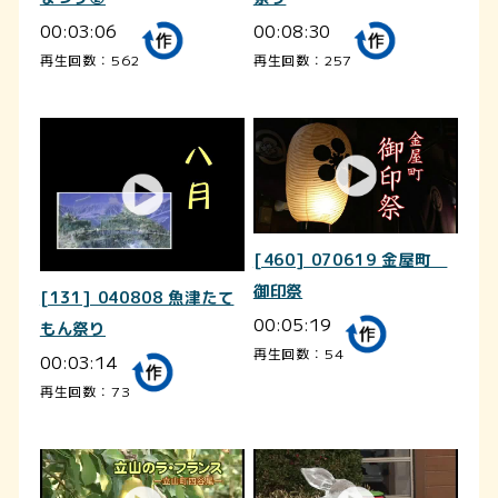
00:03:06
00:08:30
再生回数：562
再生回数：257
[460] 070619 金屋町
御印祭
[131] 040808 魚津たて
00:05:19
もん祭り
再生回数：54
00:03:14
再生回数：73