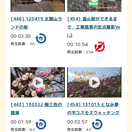
[446] 120419 太閤山ラ
[454] 富山駅ができるま
ンドの桜
で 工事風景の定点撮影Vo
00:03:30
l.2
00:10:54
再生回数：36
再生回数：239
[443] 130322 梅三色の
[458] 131013 となみ夢
競演
の平コスモスウォッチング
00:01:59
00:02:57
再生回数：63
再生回数：43