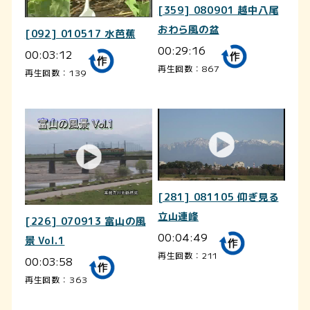
[359] 080901 越中八尾
おわら風の盆
[092] 010517 水芭蕉
00:29:16
00:03:12
再生回数：867
再生回数：139
[281] 081105 仰ぎ見る
立山連峰
[226] 070913 富山の風
00:04:49
景 Vol.1
再生回数：211
00:03:58
再生回数：363