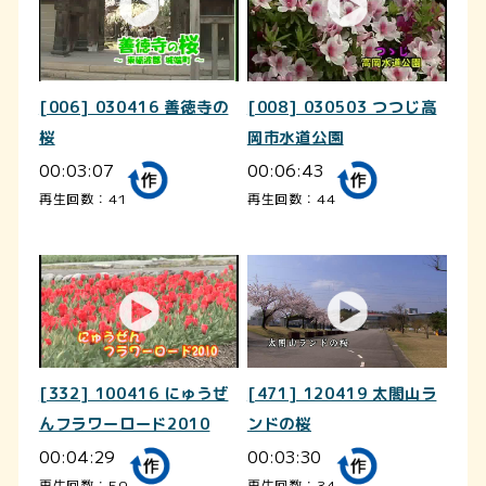
[006] 030416 善徳寺の
[008] 030503 つつじ高
桜
岡市水道公園
00:03:07
00:06:43
再生回数：41
再生回数：44
[332] 100416 にゅうぜ
[471] 120419 太閤山ラ
んフラワーロード2010
ンドの桜
00:04:29
00:03:30
再生回数：59
再生回数：34