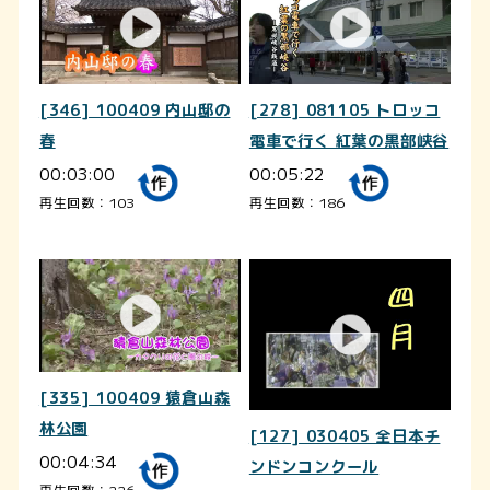
[346] 100409 内山邸の
[278] 081105 トロッコ
春
電車で行く 紅葉の黒部峡谷
00:03:00
00:05:22
再生回数：103
再生回数：186
[335] 100409 猿倉山森
林公園
[127] 030405 全日本チ
00:04:34
ンドンコンクール
再生回数：226