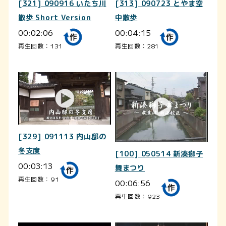
[321] 090916 いたち川
[313] 090723 とやま空
散歩 Short Version
中散歩
00:02:06
00:04:15
再生回数：131
再生回数：281
[329] 091113 内山邸の
冬支度
[100] 050514 新湊獅子
00:03:13
舞まつり
再生回数：91
00:06:56
再生回数：923