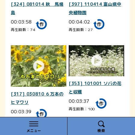
[324] 081014 秋 馬場
[397] 110414 富山県中
島
央植物園
00:03:58
00:04:02
再生回数：74
再生回数：27
[353] 101001 ソバの花
と収穫
[317] 030810 ６万本の
00:03:37
ヒマワリ
再生回数：100
00:03:39
再生回数：90
メニュー
検索