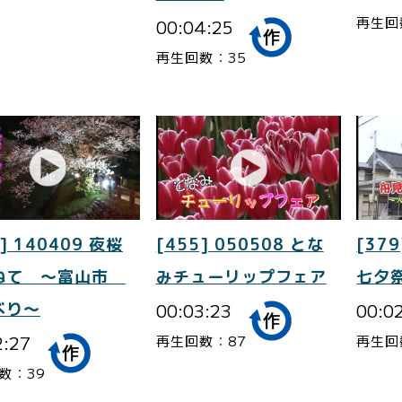
再生回
00:04:25
再生回数：35
] 140409 夜桜
[455] 050508 とな
[379
ねて ～富山市
みチューリップフェア
七夕
べり～
00:03:23
00:0
2:27
再生回数：87
再生回
数：39