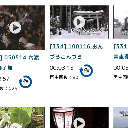
[334] 100116 おん
[331
づろこんづろ
電車
] 050514 六渡
00:03:13
00:0
獅子舞
再生回数：80
再生回
2:57
数：625