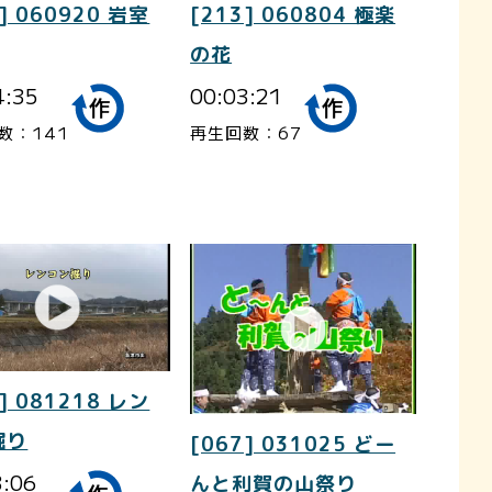
] 060920 岩室
[213] 060804 極楽
の花
4:35
00:03:21
数：141
再生回数：67
] 081218 レン
掘り
[067] 031025 どー
3:06
んと利賀の山祭り