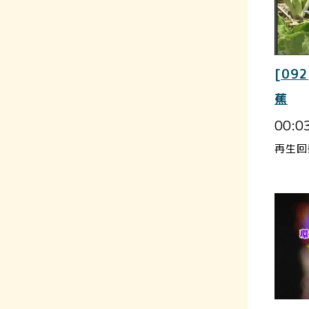
[092
蕉
00:0
再生回