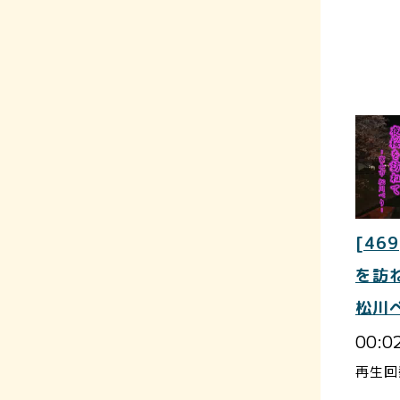
[469
を訪
松川
00:0
再生回