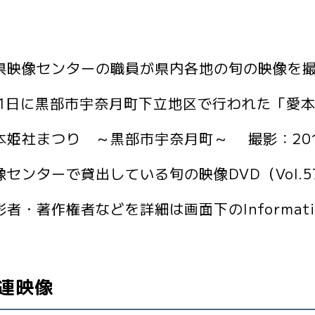
県映像センターの職員が県内各地の旬の映像を
21日に黒部市宇奈月町下立地区で行われた「愛
本姫社まつり ～黒部市宇奈月町～ 撮影：201
センターで貸出している旬の映像DVD（Vol.57、
影者・著作権者などを詳細は画面下のInformati
連映像