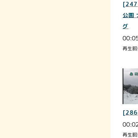
[247
公園
グ
00:0
再生回
[286
00:0
再生回