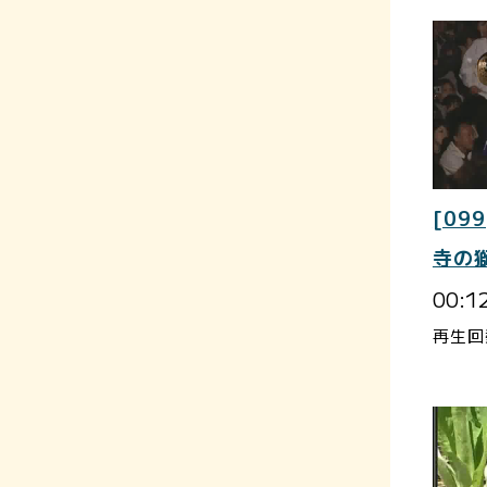
[099
寺の
00:1
再生回