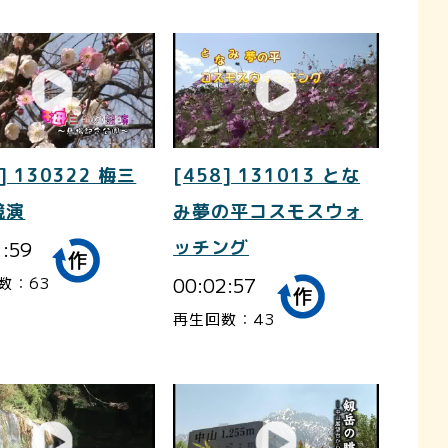
] 130322 梅三
[458] 131013 とな
競演
み夢の平コスモスウォ
1:59
ッチング
00:02:57
数：63
再生回数：43