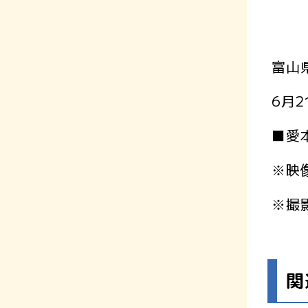
富山
6月
■愛
※映像
※撮
関