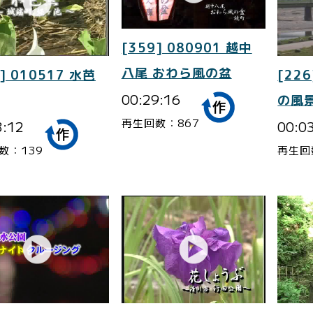
[359] 080901 越中
八尾 おわら風の盆
] 010517 水芭
[226
00:29:16
の風景
再生回数：867
3:12
00:0
数：139
再生回