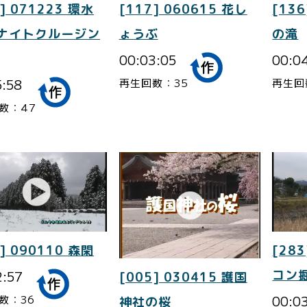
] 071223 環水
[117] 060615 花し
[136
 ナイトクルージン
ょうぶ
の滝
00:03:05
00:0
5:58
再生回数：35
再生回
数：47
] 090110 森閑
[283
2:57
コン
[005] 030415 護国
00:0
数：36
神社の桜