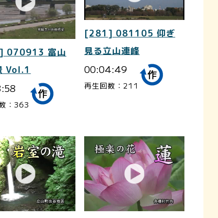
[281] 081105 仰ぎ
見る立山連峰
] 070913 富山
00:04:49
 Vol.1
再生回数：211
3:58
数：363