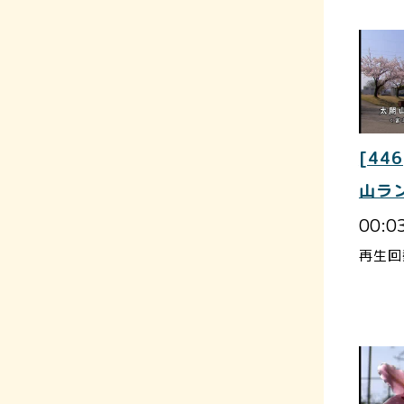
[446
山ラ
00:0
再生回