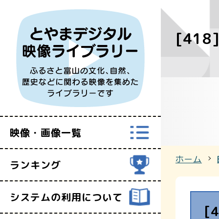
[418
すべての映
富山県映像セ
映像・画像一覧
ホーム
ランキング
システムの利用について
[