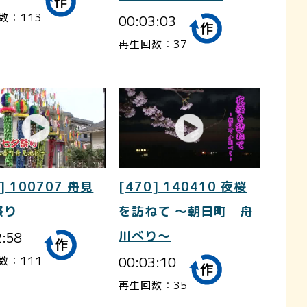
数：113
00:03:03
再生回数：37
] 100707 舟見
[470] 140410 夜桜
祭り
を訪ねて ～朝日町 舟
2:58
川べり～
00:03:10
数：111
再生回数：35