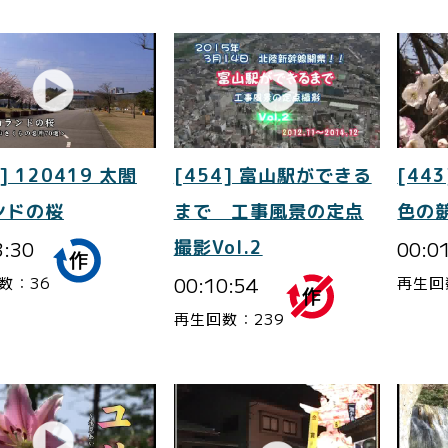
] 120419 太閤
[454] 富山駅ができる
[443
ンドの桜
まで 工事風景の定点
色の
3:30
撮影Vol.2
00:0
00:10:54
数：36
再生回
再生回数：239