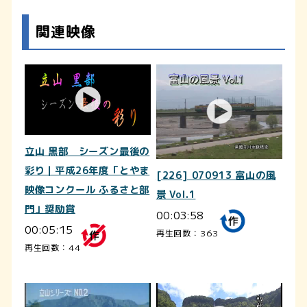
関連映像
立山 黒部 シーズン最後の
彩り｜平成26年度「とやま
[226] 070913 富山の風
映像コンクール ふるさと部
景 Vol.1
門」奨励賞
00:03:58
00:05:15
再生回数：363
再生回数：44