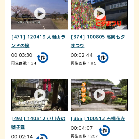
[471] 120419 太閤山ラ
[374] 100805 高岡七夕
ンドの桜
まつり
00:03:30
00:02:44
再生回数：34
再生回数：96
[493] 140312 小川寺の
[365] 100512 石楠花寺
獅子舞
00:04:07
00:02:14
再生回数：207