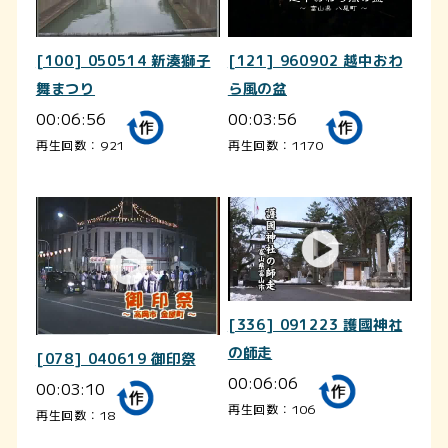
[100] 050514 新湊獅子
[121] 960902 越中おわ
舞まつり
ら風の盆
00:06:56
00:03:56
再生回数：921
再生回数：1170
[336] 091223 護國神社
の師走
[078] 040619 御印祭
00:06:06
00:03:10
再生回数：106
再生回数：18