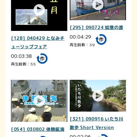
[295] 090724 如意の渡
00:04:29
[128] 040429 となみチ
再生回数：39
ューリップフェア
00:03:38
再生回数：55
[321] 090916 いたち川
散歩 Short Version
[054] 030802 体験航海
00:02:06