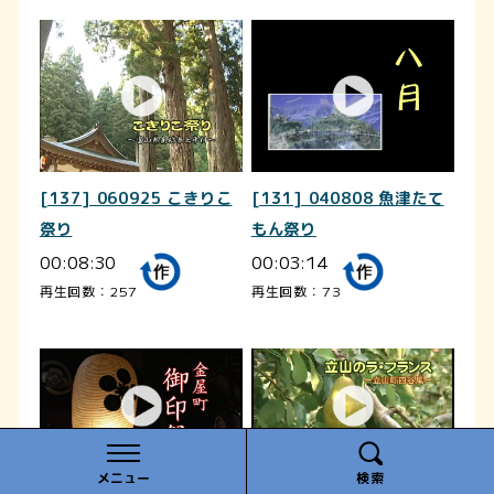
[137] 060925 こきりこ
[131] 040808 魚津たて
祭り
もん祭り
00:08:30
00:03:14
再生回数：257
再生回数：73
メニュー
検索
[460] 070619 金屋町
[415] 111011 立山の