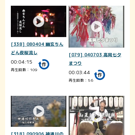
[338] 080404 幽玄ちん
どん夜桜流し
[079] 040703 高岡七夕
00:04:15
まつり
再生回数：109
00:03:44
再生回数：56
[318] 090906 神通川の