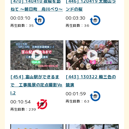
[470] 140410 夜桜を訪
[446] 120419 太閤山ラ
ねて ～朝日町 舟川べり～
ンドの桜
00:03:10
00:03:30
再生回数：35
再生回数：36
[454] 富山駅ができるま
[443] 130322 梅三色の
で 工事風景の定点撮影Vo
競演
l.2
00:01:59
00:10:54
再生回数：63
再生回数：239