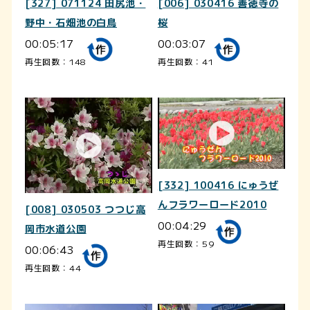
[327] 071124 田尻池・
[006] 030416 善徳寺の
野中・石畑池の白鳥
桜
00:05:17
00:03:07
再生回数：148
再生回数：41
[332] 100416 にゅうぜ
んフラワーロード2010
[008] 030503 つつじ高
00:04:29
岡市水道公園
再生回数：59
00:06:43
再生回数：44