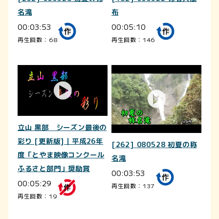
名滝
布
00:03:53
00:05:10
再生回数：68
再生回数：146
立山 黒部 シーズン最後の
彩り [更新版]｜平成26年
[262] 080528 初夏の称
度「とやま映像コンクール
名滝
ふるさと部門」奨励賞
00:03:53
00:05:29
再生回数：137
再生回数：19