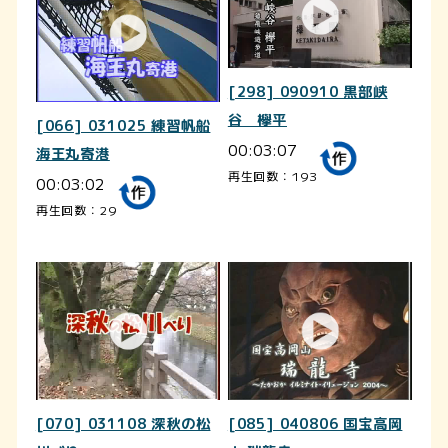
[298] 090910 黒部峡
谷 欅平
[066] 031025 練習帆船
00:03:07
海王丸寄港
再生回数：193
00:03:02
再生回数：29
[070] 031108 深秋の松
[085] 040806 国宝高岡