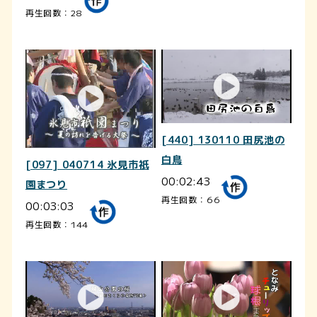
再生回数：28
[440] 130110 田尻池の
白鳥
[097] 040714 氷見市祇
00:02:43
園まつり
再生回数：66
00:03:03
再生回数：144