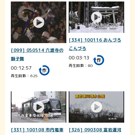
[334] 100116 おんづろ
こんづろ
[099] 050514 六渡寺の
00:03:13
獅子舞
再生回数：80
00:12:57
再生回数：625
[331] 100108 市内電車
[326] 090308 富岩運河