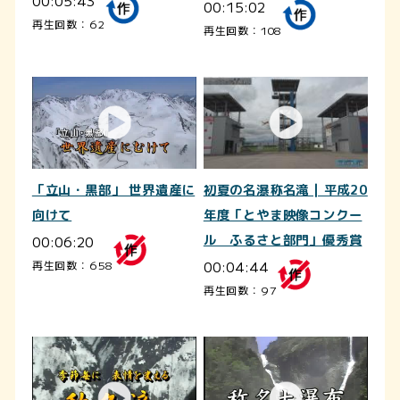
00:05:43
00:15:02
再生回数：62
再生回数：108
初夏の名瀑称名滝 | 平成20
「立山・黒部」 世界遺産に
年度「とやま映像コンクー
向けて
ル ふるさと部門」優秀賞
00:06:20
00:04:44
再生回数：658
再生回数：97