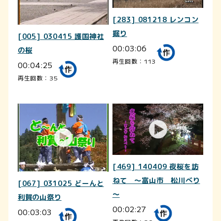
[283] 081218 レンコン
掘り
[005] 030415 護国神社
00:03:06
の桜
再生回数：113
00:04:25
再生回数：35
[469] 140409 夜桜を訪
ねて ～富山市 松川べり
[067] 031025 どーんと
～
利賀の山祭り
00:02:27
00:03:03