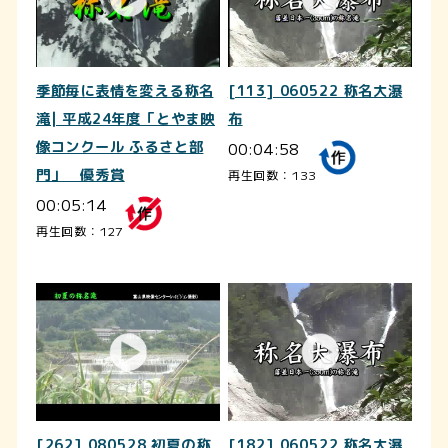
季節毎に表情を変える称名
[113] 060522 称名大瀑
滝| 平成24年度「とやま映
布
像コンクール ふるさと部
00:04:58
門」 優秀賞
再生回数：133
00:05:14
再生回数：127
[262] 080528 初夏の称
[182] 060522 称名大瀑