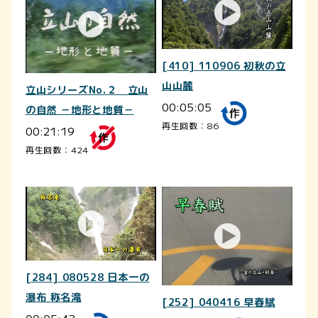
[410] 110906 初秋の立
山山麓
立山シリーズNo.２ 立山
00:05:05
の自然 －地形と地質－
再生回数：86
00:21:19
再生回数：424
[284] 080528 日本一の
瀑布 称名滝
[252] 040416 早春賦