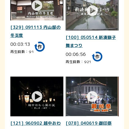
[329] 091113 内山邸の
冬支度
[100] 050514 新湊獅子
00:03:13
舞まつり
再生回数：91
00:06:56
再生回数：921
[121] 960902 越中おわ
[078] 040619 御印祭