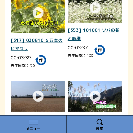
[353] 101001 ソバの花
と収穫
[317] 030810 ６万本の
00:03:37
ヒマワリ
再生回数：100
00:03:39
再生回数：90
[343] 100609 麦の秋
[296] 051023 ど～んと
00:03:25
利賀の山祭り
メニュー
検索