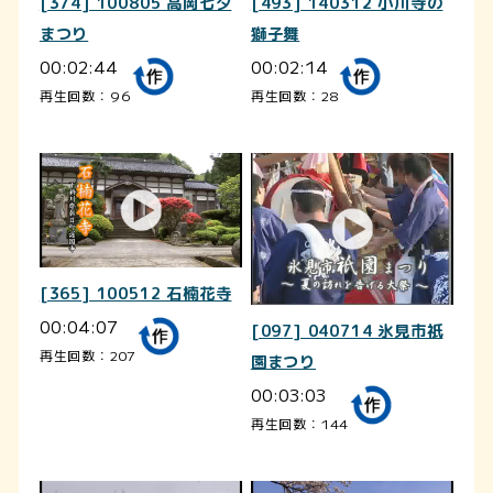
[374] 100805 高岡七夕
[493] 140312 小川寺の
まつり
獅子舞
00:02:44
00:02:14
再生回数：96
再生回数：28
[365] 100512 石楠花寺
00:04:07
[097] 040714 氷見市祇
再生回数：207
園まつり
00:03:03
再生回数：144