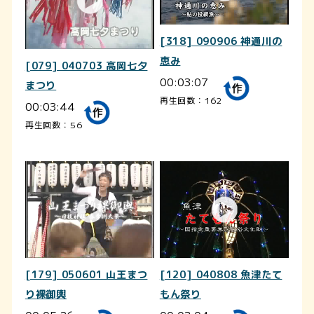
[318] 090906 神通川の
恵み
[079] 040703 高岡七夕
00:03:07
まつり
再生回数：162
00:03:44
再生回数：56
[179] 050601 山王まつ
[120] 040808 魚津たて
り裸御輿
もん祭り