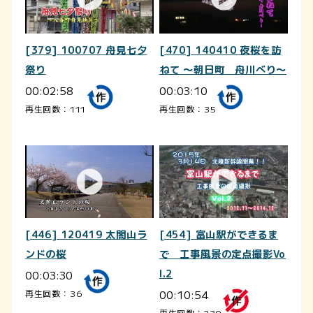
[379] 100707 舟見七夕
[470] 140410 夜桜を訪
祭り
ねて ～朝日町 舟川べり～
00:02:58
00:03:10
再生回数：111
再生回数：35
[446] 120419 太閤山ラ
[454] 富山駅ができるま
ンドの桜
で 工事風景の定点撮影Vo
00:03:30
l.2
00:10:54
再生回数：36
再生回数：239