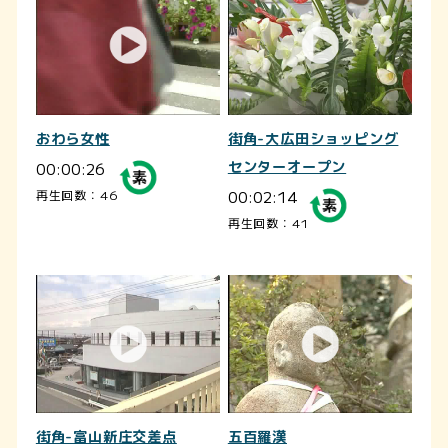
おわら女性
街角-大広田ショッピング
00:00:26
センターオープン
00:02:14
再生回数：46
再生回数：41
街角-富山新庄交差点
五百羅漢