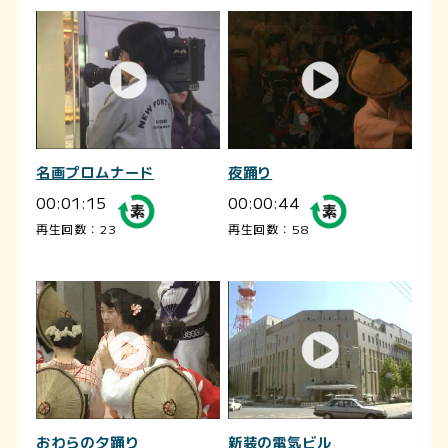
名画プロムナード
夜踊り
00:01:15
00:00:44
再生回数：23
再生回数：58
おわらの夕踊り
新装の電気ビル