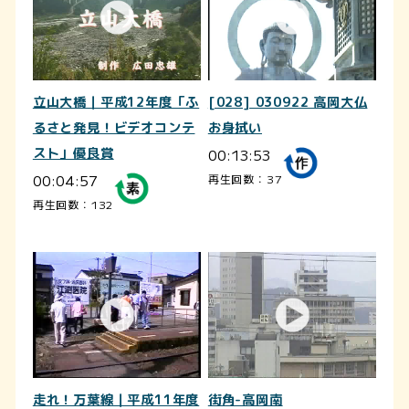
立山大橋｜平成12年度「ふ
[028] 030922 高岡大仏
るさと発見！ビデオコンテ
お身拭い
スト」優良賞
00:13:53
00:04:57
再生回数：37
再生回数：132
走れ！万葉線｜平成11年度
街角-高岡南