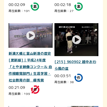
00:02:09
00:02:18
再生回数：191
再生回数：27
新湊大橋と富山新港の歴史
[更新版]｜平成24年度
[215] 960902 越中おわ
「とやま映像コンクール 自
ら風の盆
作視聴覚部門」生涯学習・
00:03:51
社会教育の部 優秀賞
再生回数：38
00:21:09
再生回数：199