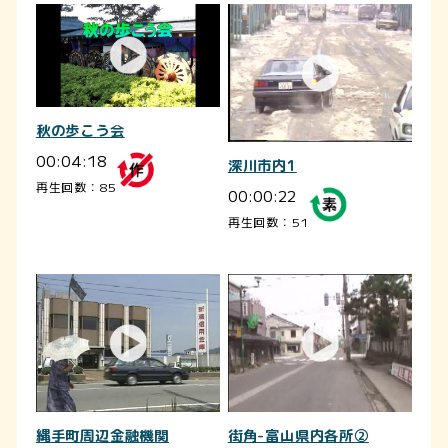
秋の歩こう会
00:04:18
深川市内1
再生回数：85
00:00:22
再生回数：51
縄手町周辺金融機関
街角-富山県内各所②