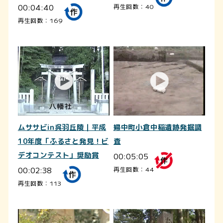
00:04:40
再生回数：40
再生回数：169
ムササビin呉羽丘陵｜平成
婦中町小倉中稲遺跡発掘調
10年度「ふるさと発見！ビ
査
デオコンテスト」奨励賞
00:05:05
00:02:38
再生回数：44
再生回数：113