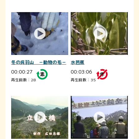
冬の呉羽山 －動物の毛－
水芭蕉
00:00:27
00:03:06
再生回数：28
再生回数：35