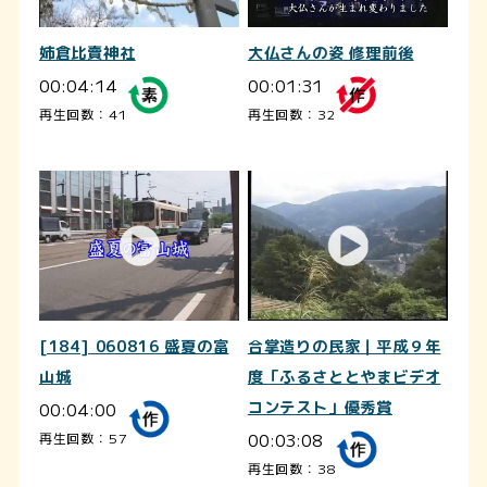
姉倉比賣神社
大仏さんの姿 修理前後
00:04:14
00:01:31
再生回数：41
再生回数：32
[184] 060816 盛夏の富
合掌造りの民家｜平成９年
山城
度「ふるさととやまビデオ
00:04:00
コンテスト」優秀賞
00:03:08
再生回数：57
再生回数：38