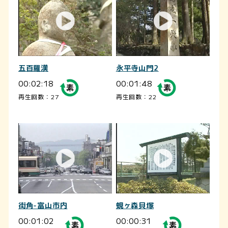
五百羅漢
永平寺山門2
00:02:18
00:01:48
再生回数：27
再生回数：22
街角-富山市内
蜆ヶ森貝塚
00:01:02
00:00:31