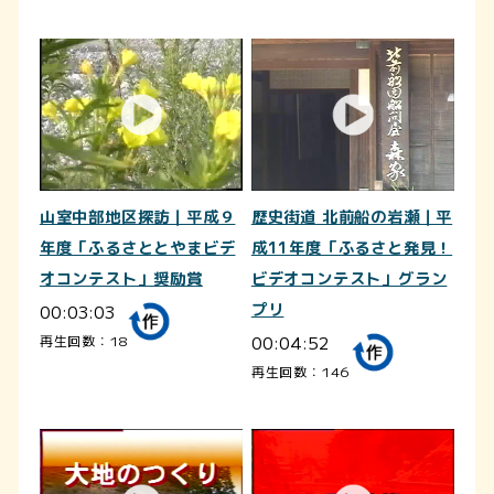
山室中部地区探訪｜平成９
歴史街道 北前船の岩瀬｜平
年度「ふるさととやまビデ
成11年度「ふるさと発見！
オコンテスト」奨励賞
ビデオコンテスト」グラン
00:03:03
プリ
00:04:52
再生回数：18
再生回数：146