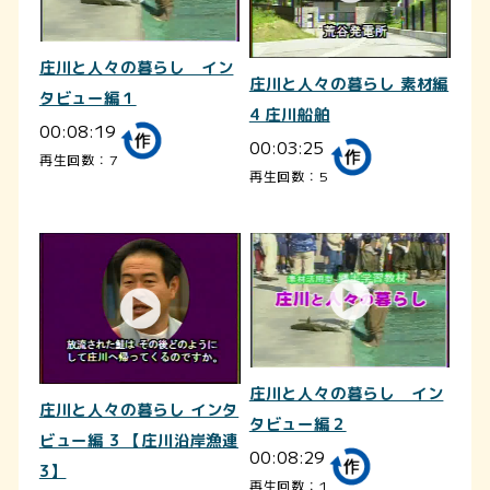
庄川と人々の暮らし イン
庄川と人々の暮らし 素材編
タビュー編１
4 庄川船舶
00:08:19
00:03:25
再生回数：7
再生回数：5
庄川と人々の暮らし イン
庄川と人々の暮らし インタ
タビュー編２
ビュー編 3 【庄川沿岸漁連
00:08:29
3】
再生回数：1