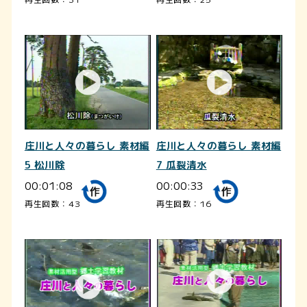
庄川と人々の暮らし 素材編
庄川と人々の暮らし 素材編
5 松川除
7 瓜裂清水
00:01:08
00:00:33
再生回数：43
再生回数：16