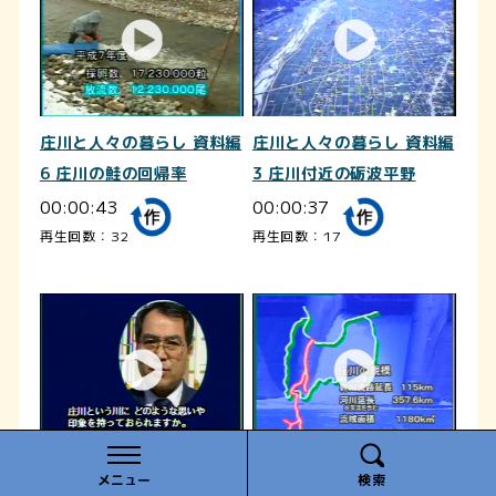
庄川と人々の暮らし 資料編
庄川と人々の暮らし 資料編
6 庄川の鮭の回帰率
3 庄川付近の砺波平野
00:00:43
00:00:37
再生回数：32
再生回数：17
庄川と人々の暮らし インタ
庄川と人々の暮らし 資料編
メニュー
検索