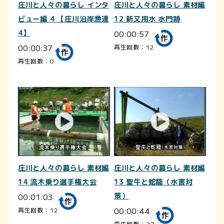
庄川と人々の暮らし インタ
庄川と人々の暮らし 素材編
ビュー編 4 【庄川沿岸漁連
12 新又用水 水門跡
4】
00:00:57
00:00:37
再生回数：12
再生回数：0
庄川と人々の暮らし 素材編
庄川と人々の暮らし 素材編
14 流木乗り選手権大会
13 聖牛と蛇籠（水害対
00:01:03
策）
00:00:44
再生回数：12
再生回数：37