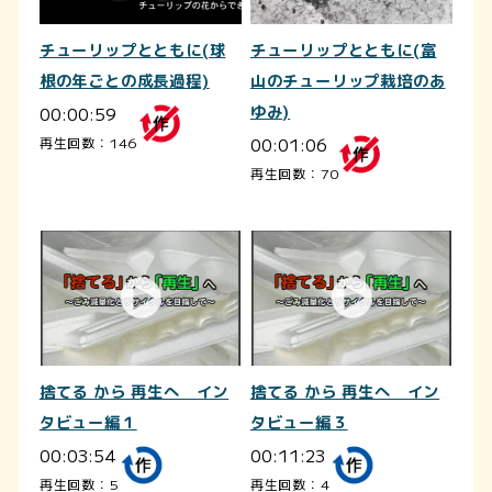
チューリップとともに(球
チューリップとともに(富
根の年ごとの成長過程)
山のチューリップ栽培のあ
00:00:59
ゆみ)
00:01:06
再生回数：146
再生回数：70
捨てる から 再生へ イン
捨てる から 再生へ イン
タビュー編１
タビュー編３
00:03:54
00:11:23
再生回数：5
再生回数：4