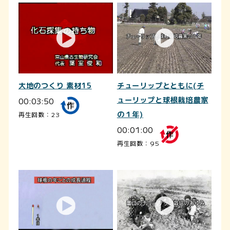
大地のつくり 素材15
チューリップとともに(チ
00:03:50
ューリップと球根栽培農家
の１年)
再生回数：23
00:01:00
再生回数：95