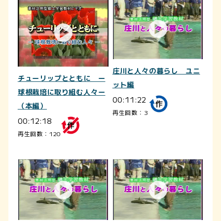
庄川と人々の暮らし ユニ
チューリップとともに ー
ット編
球根栽培に取り組む人々ー
00:11:22
（本編）
再生回数：3
00:12:18
再生回数：120