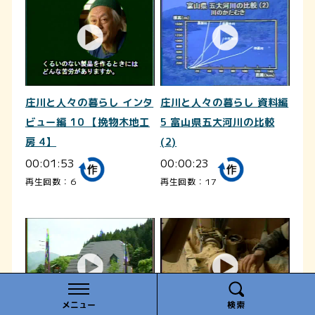
庄川と人々の暮らし インタ
庄川と人々の暮らし 資料編
ビュー編 10 【挽物木地工
5 富山県五大河川の比較
房 4】
(2)
00:01:53
00:00:23
再生回数：6
再生回数：17
メニュー
検索