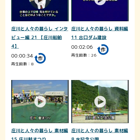
庄川と人々の暮らし インタ
庄川と人々の暮らし 資料編
ビュー編 21 【庄川船舶
11 合口ダム建設
4】
00:02:06
00:00:34
再生回数：26
再生回数：8
庄川と人々の暮らし 素材編
庄川と人々の暮らし 素材編
15 庄川鮭まつり
8 水記念公園