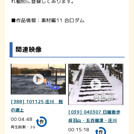
れ個別に登録してあります。
■作品情報：素材編11 合口ダム
関連映像
[388] 101125 庄川 鮭
の遡上
[039] 040307 日曜散歩
00:04:48
呉羽山・五百羅漢・庄川
再生回数：39
00:15:18