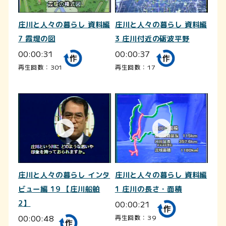
庄川と人々の暮らし 資料編
庄川と人々の暮らし 資料編
7 霞堤の図
3 庄川付近の砺波平野
00:00:31
00:00:37
再生回数：301
再生回数：17
庄川と人々の暮らし インタ
庄川と人々の暮らし 資料編
ビュー編 19 【庄川船舶
1 庄川の長さ・面積
2】
00:00:21
00:00:48
再生回数：39