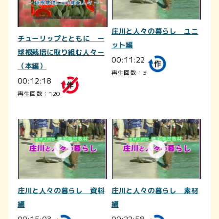
庄川と人々の暮らし ユニ
チューリップとともに ー
ット編
球根栽培に取り組む人々ー
00:11:22
（本編）
再生回数：3
00:12:18
再生回数：120
庄川と人々の暮らし 資料
庄川と人々の暮らし 素材
編
編
00:15:03
00:22:58