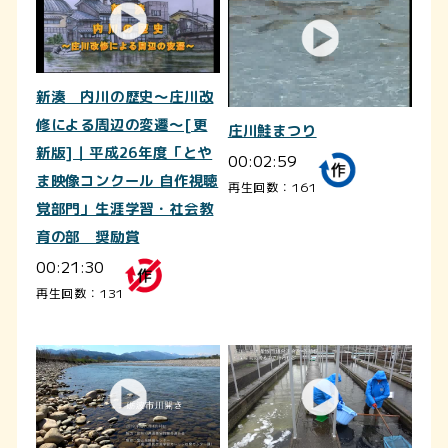
新湊 内川の歴史～庄川改
修による周辺の変遷～[更
庄川鮭まつり
新版]｜平成26年度「とや
00:02:59
ま映像コンクール 自作視聴
再生回数：161
覚部門」生涯学習・社会教
育の部 奨励賞
00:21:30
再生回数：131