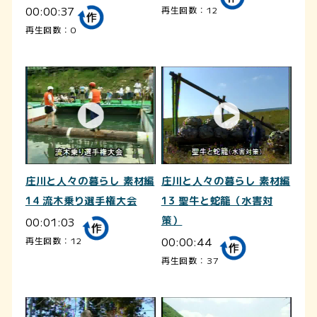
00:00:37
再生回数：12
再生回数：0
庄川と人々の暮らし 素材編
庄川と人々の暮らし 素材編
14 流木乗り選手権大会
13 聖牛と蛇籠（水害対
00:01:03
策）
00:00:44
再生回数：12
再生回数：37