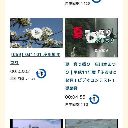
再生回数：125
[069] 031101 庄川鮭ま
つり
夏 真っ盛り 庄川水まつ
00:03:02
り｜平成11年度「ふるさと
再生回数：108
発見！ビデオコンテスト」
奨励賞
00:04:55
再生回数：33