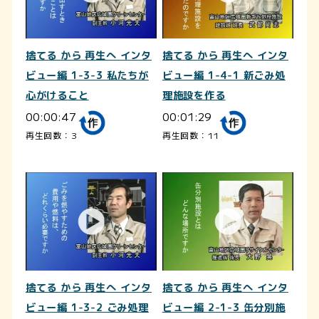
捨てる から 再生へ インタ
捨てる から 再生へ インタ
ビュー編 1-3-3 私たちが
ビュー編 1-4-1 新ごみ処
心がけること
理施設を作る
00:00:47
00:01:29
再生回数：3
再生回数：11
捨てる から 再生へ インタ
捨てる から 再生へ インタ
ビュー編 1-3-2 ごみ処理
ビュー編 2-1-3 缶分別施