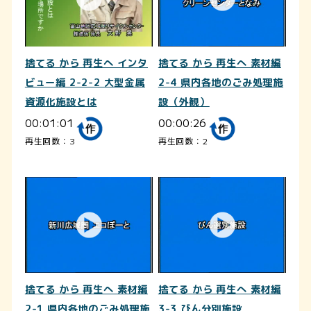
捨てる から 再生へ インタ
捨てる から 再生へ 素材編
ビュー編 2-2-2 大型金属
2-4 県内各地のごみ処理施
資源化施設とは
設（外観）
00:01:01
00:00:26
再生回数：3
再生回数：2
捨てる から 再生へ 素材編
捨てる から 再生へ 素材編
2-1 県内各地のごみ処理施
3-3 びん分別施設