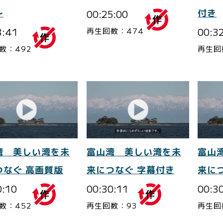
～
00:25:00
付き
3:41
00:3
再生回数：474
数：492
再生回
湾 美しい湾を未
富山湾 美しい湾を未
富山
つなぐ 高画質版
来につなぐ 字幕付き
来に
0:10
00:30:11
00:3
数：452
再生回数：93
再生回