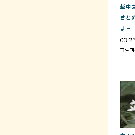
越中
さと
ま－
00:2
再生回