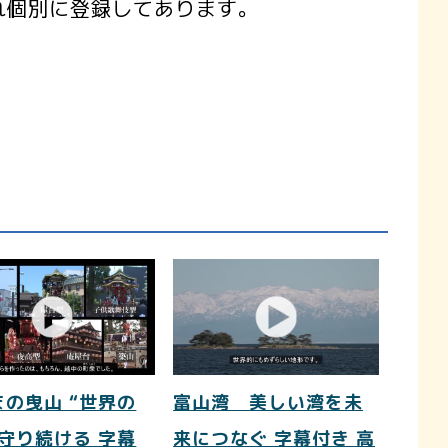
れ個別に登録してあります。
まの曳山 “世界の
富山湾 美しい湾を未
を守り続ける 字幕
来につなぐ 字幕付き 高