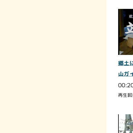
郷土
山ガ
00:2
再生回