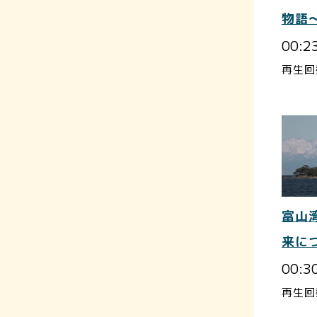
物語
00:2
再生回
富山
来に
00:3
再生回