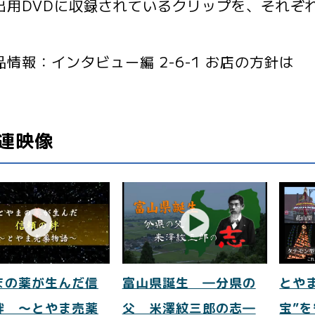
用DVDに収録されているクリップを、それぞ
品情報：インタビュー編 2-6-1 お店の方針は
連映像
まの薬が生んだ信
富山県誕生 ―分県の
とや
絆 ～とやま売薬
父 米澤紋三郎の志―
宝”