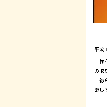
平成
様々
の取
総合
索し