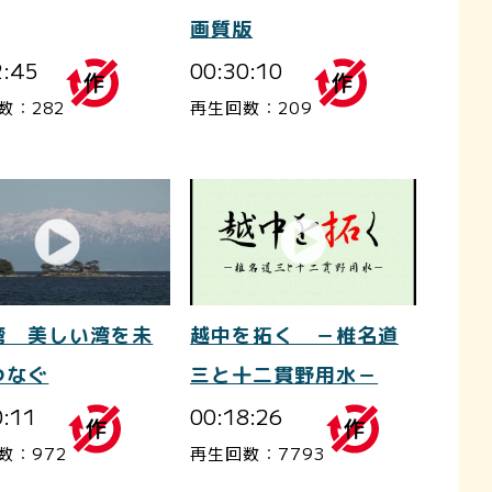
画質版
2:45
00:30:10
数：282
再生回数：209
越中を拓く －椎名道
湾 美しい湾を未
三と十二貫野用水－
つなぐ
00:18:26
0:11
再生回数：7793
数：972