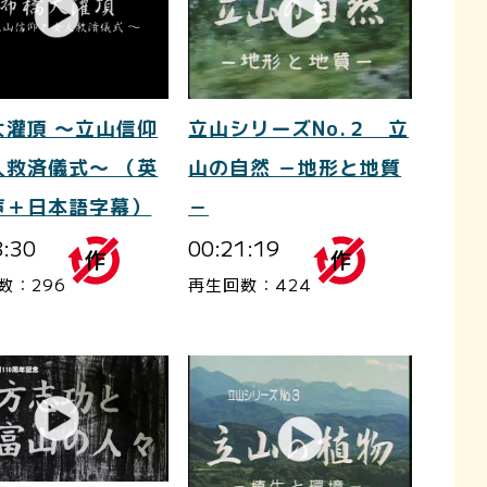
大灌頂 ～立山信仰
立山シリーズNo.２ 立
人救済儀式～ （英
山の自然 －地形と地質
声＋日本語字幕）
－
8:30
00:21:19
数：296
再生回数：424