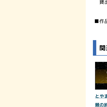
貸出
■作
関
とや
頼の