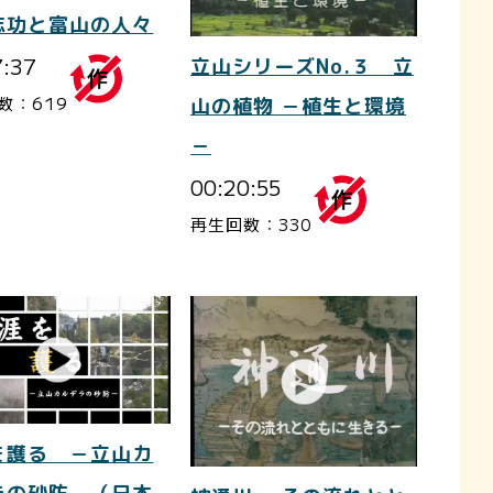
志功と富山の人々
7:37
立山シリーズNo.３ 立
数：619
山の植物 －植生と環境
－
00:20:55
再生回数：330
を護る －立山カ