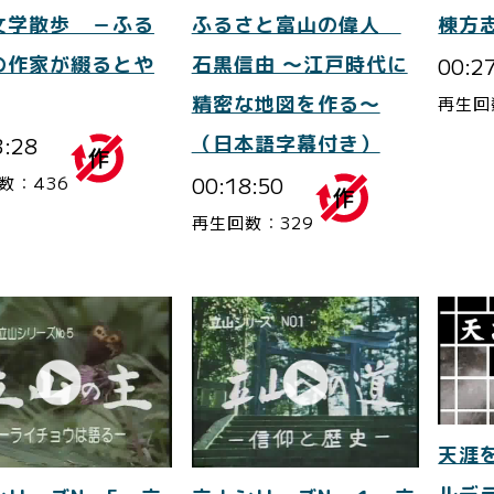
文学散歩 －ふる
ふるさと富山の偉人
棟方
の作家が綴るとや
石黒信由 ～江戸時代に
00:2
精密な地図を作る～
再生回
3:28
（日本語字幕付き）
00:18:50
数：436
再生回数：329
天涯