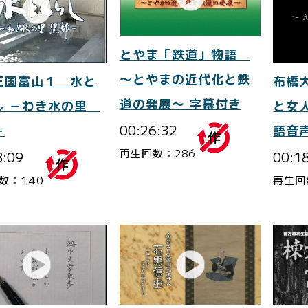
とやま「鉄道」物語
～とやまの近代化と鉄
王国富山１ 水と
布橋
道の発展～ 字幕付き
し －わき水の里
と女
00:26:32
－
語音
再生回数：286
8:09
00:1
数：140
再生回