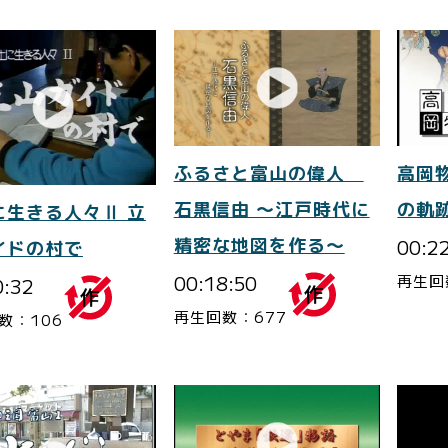
ふるさと富山の偉人
高岡
石黒信由 ～江戸時代に
の軌
に生きる人々Ⅱ 立
精密な地図を作る～
00:2
イドの村で
00:18:50
再生回
0:32
再生回数：677
数：106