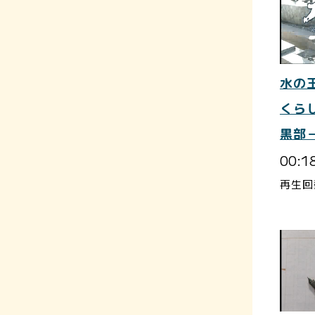
水の
くら
黒部
00:1
再生回