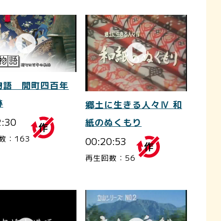
物語 開町四百年
跡
郷土に生きる人々Ⅳ 和
2:30
紙のぬくもり
数：163
00:20:53
再生回数：56