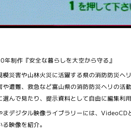
10年制作『安全な暮らしを大空から守る』
模災害や山林火災に活躍する県の消防防災ヘリ
や遭難、救急など富山県の消防防災ヘリの活動
に選んで見たり、提示資料として自由に編集利
まデジタル映像ライブラリーには、VideoC
いる映像を紹介。