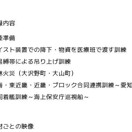
録内容
陸準備
イスト装置での降下・物資を医療班で渡す訓練
易縛帯による吊り上げ訓練
林火災（大沢野町・大山町）
海・東近畿・近畿・ブロック合同連携訓練～愛
同着艦訓練～海上保安庁巡視船～
材ごとの映像