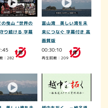
まの曳山 “世界の
富山湾 美しい湾を未
を守り続ける 字幕
来につなぐ 字幕付き 高
画質版
2:45
00:30:10
数：282
再生回数：209
越中を拓く －椎名道
湾 美しい湾を未