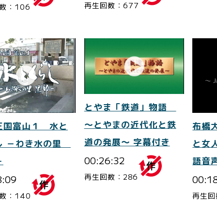
再生回数：677
数：106
とやま「鉄道」物語
～とやまの近代化と鉄
王国富山１ 水と
布橋
道の発展～ 字幕付き
し －わき水の里
と女
00:26:32
－
語音
再生回数：286
8:09
00:1
数：140
再生回