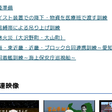
陸準備
イスト装置での降下・物資を医療班で渡す訓練
易縛帯による吊り上げ訓練
林火災（大沢野町・大山町）
海・東近畿・近畿・ブロック合同連携訓練～愛
同着艦訓練～海上保安庁巡視船～
連映像