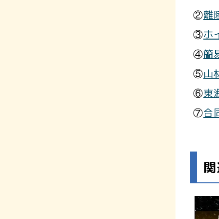
②
離
③
ホ
④
簡
⑤
山
⑥
東
⑦
合
関