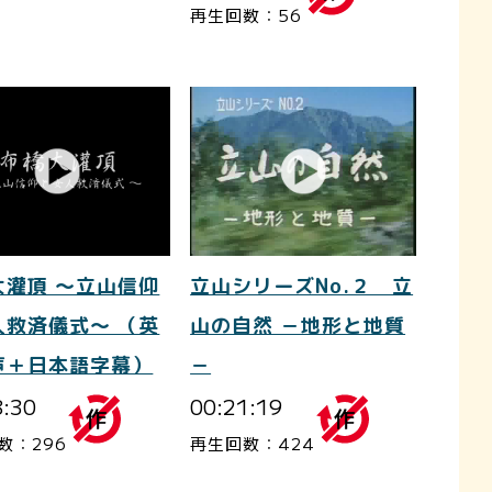
再生回数：56
大灌頂 ～立山信仰
立山シリーズNo.２ 立
人救済儀式～ （英
山の自然 －地形と地質
声＋日本語字幕）
－
8:30
00:21:19
数：296
再生回数：424