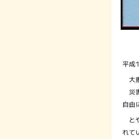
平成
大規
災害
自由
とや
れて