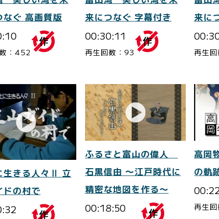
つなぐ 高画質版
来につなぐ 字幕付き
来に
0:10
00:30:11
00:3
数：452
再生回数：93
再生回
ふるさと富山の偉人
高岡
石黒信由 ～江戸時代に
の軌
に生きる人々Ⅱ 立
精密な地図を作る～
00:2
イドの村で
00:18:50
再生回
0:32