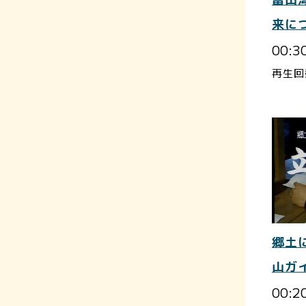
来に
00:3
再生回
郷土
山ガ
00:2