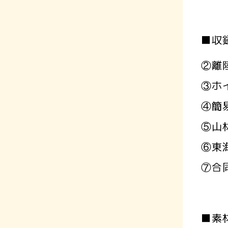
■収
②離
③ホ
④簡
⑤山
⑥東
⑦合
■素