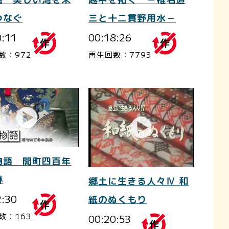
三と十二貫野用水－
つなぐ
00:18:26
0:11
再生回数：7793
数：972
物語 開町四百年
跡
郷土に生きる人々Ⅳ 和
2:30
紙のぬくもり
数：163
00:20:53