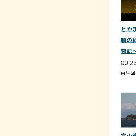
とや
頼の
物語
00:2
再生回
富山