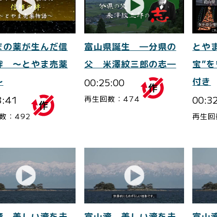
まの薬が生んだ信
富山県誕生 ―分県の
とや
絆 ～とやま売薬
父 米澤紋三郎の志―
宝”
～
00:25:00
付き
3:41
00:3
再生回数：474
数：492
再生回
湾 美しい湾を未
富山湾 美しい湾を未
富山