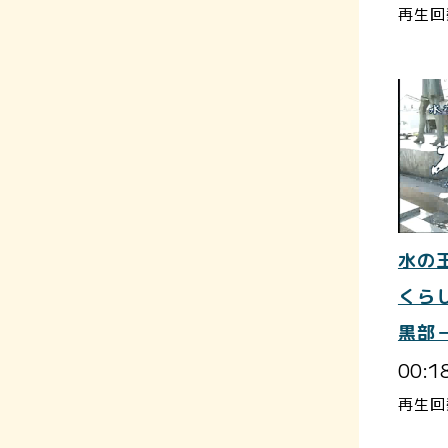
再生回
水の
くら
黒部
00:1
再生回