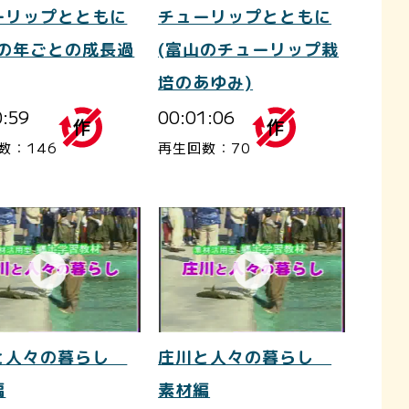
ーリップとともに
チューリップとともに
根の年ごとの成長過
(富山のチューリップ栽
培のあゆみ)
0:59
00:01:06
数：146
再生回数：70
と人々の暮らし
庄川と人々の暮らし
編
素材編