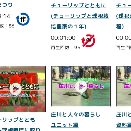
まつり
チューリップとともに
チュ
3:14
(チューリップと球根栽
(球
数：86
培農家の１年)
程)
00:01:00
00:0
再生回数：95
再生回
庄川と人々の暮らし
庄川
ーリップととも
ユニット編
資料
ー球根栽培に取り