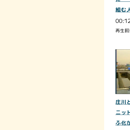
組む
00:1
再生回
庄川
ニット
ふ化