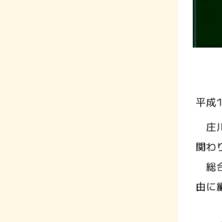
平成
庄川
関わ
総合
由に