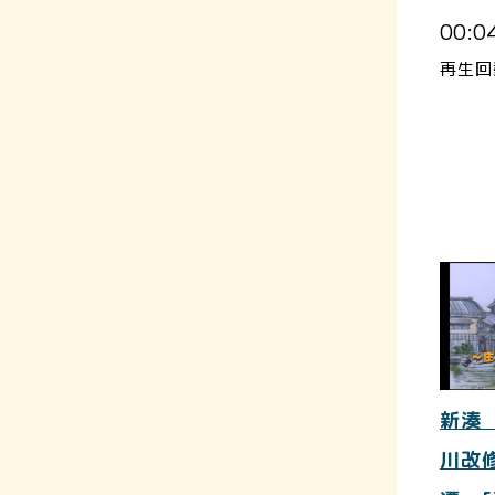
00:0
再生回
新湊
川改