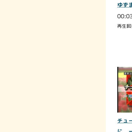
ゆず
00:0
再生回
チュ
に 