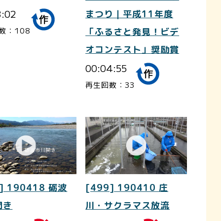
3:02
まつり｜平成11年度
数：108
「ふるさと発見！ビデ
オコンテスト」奨励賞
00:04:55
再生回数：33
] 190418 砺波
[499] 190410 庄
開き
川・サクラマス放流