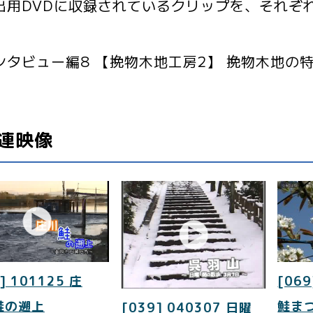
用DVDに収録されているクリップを、それぞ
ンタビュー編8 【挽物木地工房2】 挽物木地の
連映像
] 101125 庄
[069
鮭の遡上
鮭ま
[039] 040307 日曜