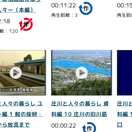
00:11:22
00:1
人々ー（本編）
再生回数：3
再生回
2:18
数：120
と人々の暮らし ユ
庄川と人々の暮らし 資
庄川
編 1 鮭の採卵・
料編 10 庄川の旧川筋
料編 
から放流まで
00:00:22
口