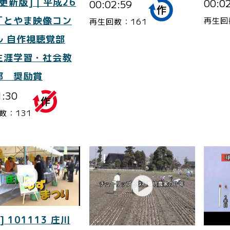
更新版]｜平成26
00:0
00:02:59
「とやま映像コン
再生回
再生回数：161
ル 自作視聴覚部
生涯学習・社会教
部 奨励賞
1:30
数：131
] 101113 庄川