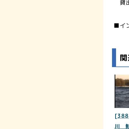
貸出
■イ
関
[388
川 