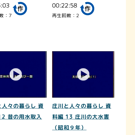
5:03
00:22:58
数：7
再生回数：2
と人々の暮らし 資
庄川と人々の暮らし 資
12 昔の用水取入
料編 13 庄川の大水害
（昭和９年）