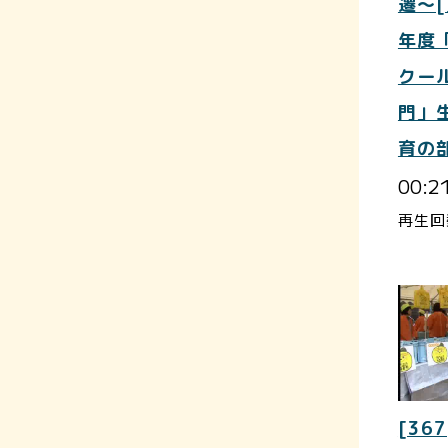
遷～[
年度
クー
門」
育の
00:2
再生回
[367