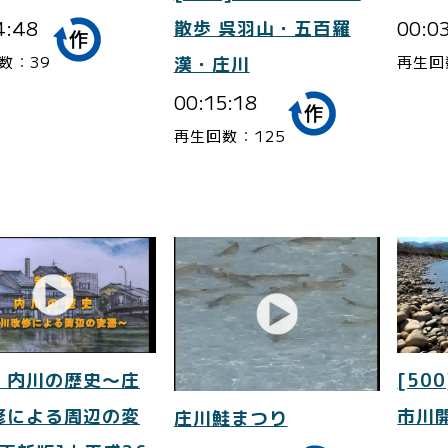
4:48
00:0
散歩 呉羽山・五百羅
数：39
再生回
漢・庄川
00:15:18
再生回数：125
 内川の歴史～庄
[500
修による周辺の変
市川
庄川鮭まつり