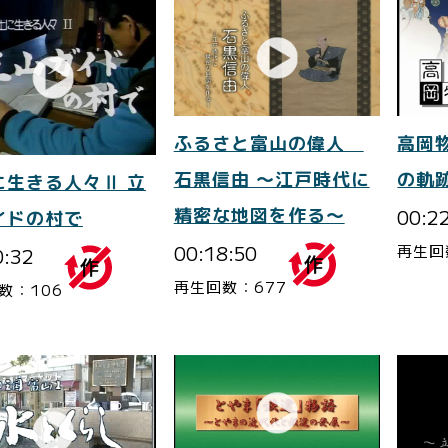
ふるさと富山の偉人
高岡
石黒信由 ～江戸時代に
の軌
に生きる人々Ⅱ 立
精密な地図を作る～
00:2
イドの村で
00:18:50
再生回
0:32
再生回数：677
数：106