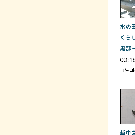
水の
くら
黒部
00:1
再生回
越中