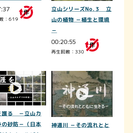
7:37
立山シリーズNo.３ 立
数：619
山の植物 －植生と環境
－
00:20:55
再生回数：330
を護る －立山カ
ラの砂防－（日本
神通川 －その流れとと