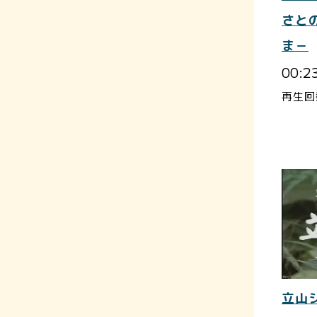
さと
ま－
00:2
再生回
立山シ