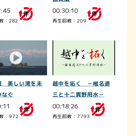
2:45
00:30:10
数：282
再生回数：209
越中を拓く －椎名道
湾 美しい湾を未
三と十二貫野用水－
つなぐ
00:18:26
0:11
再生回数：7793
数：972