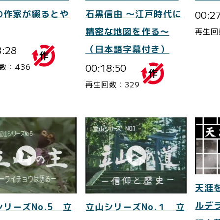
の作家が綴るとや
石黒信由 ～江戸時代に
00:2
精密な地図を作る～
再生回
3:28
（日本語字幕付き）
00:18:50
数：436
再生回数：329
天涯
ルデ
リーズNo.5 立
立山シリーズNo.１ 立