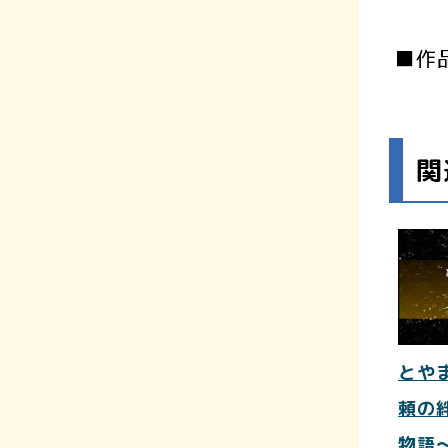
■作
関
とや
頼の
物語