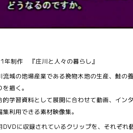
11年制作 『庄川と人々の暮らし』
流域の地場産業である挽物木地の生産、鮭の養
りを描く。
的学習資料として展開に合わせて動画、インタ
編集利用できる素材映像集。
用DVDに収録されているクリップを、それぞれ