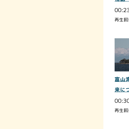
00:2
再生回
富山
来に
00:3
再生回