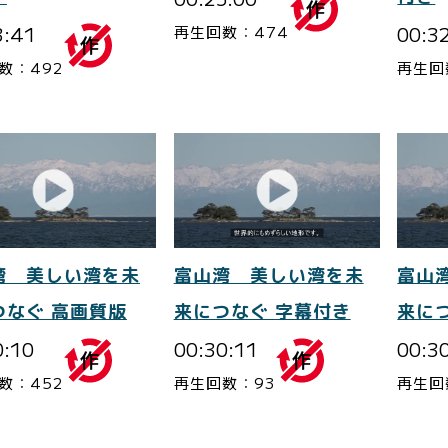
3:41
00:3
再生回数：474
数：492
再生回
湾 美しい湾を未
富山湾 美しい湾を未
富山
つなぐ 高画質版
来につなぐ 字幕付き
来に
0:10
00:30:11
00:3
数：452
再生回数：93
再生回