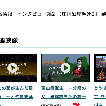
品情報：インタビュー編2 【庄川沿岸漁連2】 
連映像
まの薬が生んだ信
富山県誕生 ―分県の
とや
絆 ～とやま売薬
父 米澤紋三郎の志―
宝”
～
00:25:00
付き