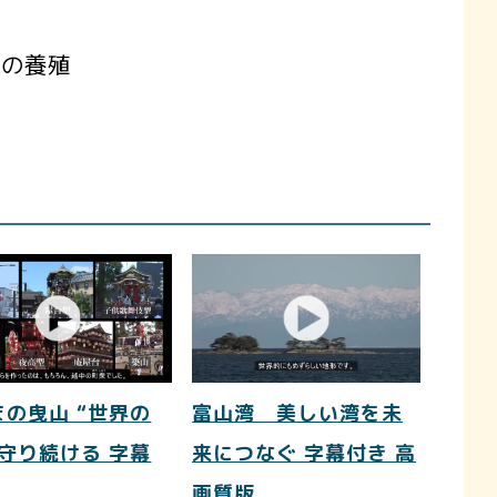
鮭の養殖
まの曳山 “世界の
富山湾 美しい湾を未
を守り続ける 字幕
来につなぐ 字幕付き 高
画質版