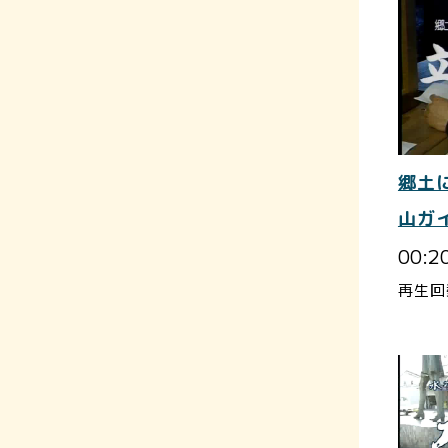
郷土
山ガ
00:2
再生回