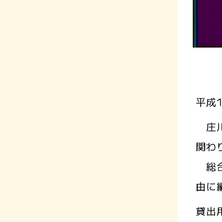
平成
庄川
関わ
総合
由に
貸出