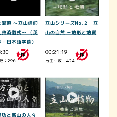
大灌頂 ～立山信仰
立山シリーズNo.２ 立
人救済儀式～ （英
山の自然 －地形と地質
声＋日本語字幕）
－
8:30
00:21:19
数：296
再生回数：424
志功と富山の人々