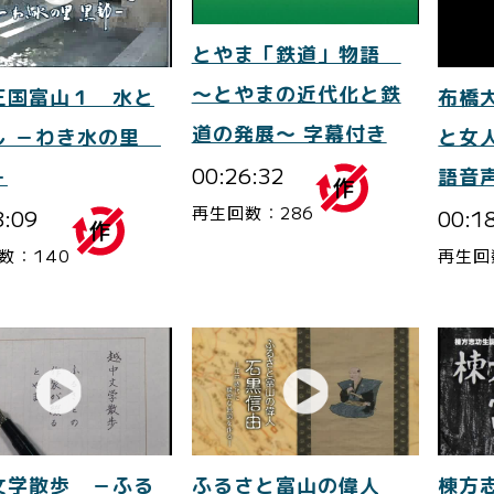
とやま「鉄道」物語
～とやまの近代化と鉄
王国富山１ 水と
布橋
道の発展～ 字幕付き
し －わき水の里
と女
00:26:32
－
語音
再生回数：286
8:09
00:1
数：140
再生回
文学散歩 －ふる
ふるさと富山の偉人
棟方