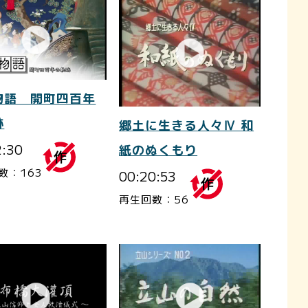
物語 開町四百年
跡
郷土に生きる人々Ⅳ 和
2:30
紙のぬくもり
数：163
00:20:53
再生回数：56