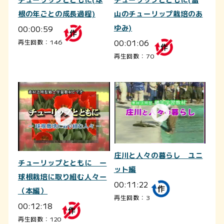
チューリップとともに(球
チューリップとともに(富
根の年ごとの成長過程)
山のチューリップ栽培のあ
00:00:59
ゆみ)
00:01:06
再生回数：146
再生回数：70
庄川と人々の暮らし ユニ
チューリップとともに ー
ット編
球根栽培に取り組む人々ー
00:11:22
（本編）
再生回数：3
00:12:18
再生回数：120