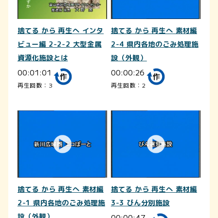
捨てる から 再生へ インタ
捨てる から 再生へ 素材編
ビュー編 2-2-2 大型金属
2-4 県内各地のごみ処理施
資源化施設とは
設（外観）
00:01:01
00:00:26
再生回数：3
再生回数：2
捨てる から 再生へ 素材編
捨てる から 再生へ 素材編
2-1 県内各地のごみ処理施
3-3 びん分別施設
設（外観）
00:00:47