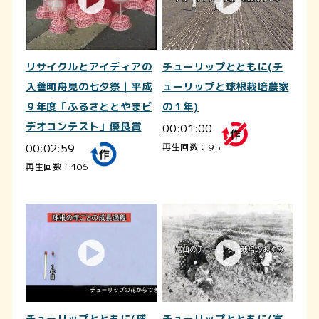
リサイクルとアイディアの
チューリップとともに(チ
入善町舟見の七夕祭｜平成
ューリップと球根栽培農家
９年度「ふるさととやまビ
の１年)
デオコンテスト」優良賞
00:01:00
00:02:59
再生回数：95
再生回数：106